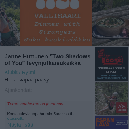
Janne Huttunen ”Two Shadows
of You” levynjulkaisukeikka
Klubit / Rytmi
Hinta: vapaa pääsy
Ajankohdat:
Tämä tapahtuma on jo mennyt
Katso tulevia tapahtumia Stadissa.fi
-
etusivulta.
Näytä lisää