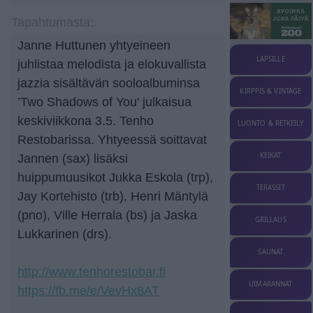
Tapahtumasta:
Janne Huttunen yhtyeineen
LAPSILLE
juhlistaa melodista ja elokuvallista
jazzia sisältävän sooloalbuminsa
KIRPPIS & VINTAGE
’Two Shadows of You' julkaisua
keskiviikkona 3.5. Tenho
LUONTO & RETKEILY
Restobarissa. Yhtyeessä soittavat
KEIKAT
Jannen (sax) lisäksi
huippumuusikot Jukka Eskola (trp),
TERASSIT
Jay Kortehisto (trb), Henri Mäntylä
(pno), Ville Herrala (bs) ja Jaska
GRILLAUS
Lukkarinen (drs).
SAUNAT
http://www.tenhorestobar.fi
UIMARANNAT
https://fb.me/e/VevHx8AT