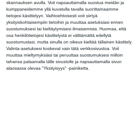
skannauksen avulla. Voit napsauttamalla suostua meidän ja
kumppaneidemme yllä kuvatulla tavalla suorittamaamme
tietojesi käsittelyyn. Vaihtoehtoisesti voit siirtyä
yksityiskohtaisempiin tietoihin ja muuttaa asetuksiasi ennen
Kissojen Yöt tarjoavat
tunnelmaa syyskuun
suostumuksesi tai kieltäytymisesi ilmaisemista.
Huomaa, että
iltoihin
osa henkilötietojesi käsittelystä ei välttämättä edellytä
Lue lisää
suostumustasi, mutta sinulla on oikeus kieltää tällainen käsittely.
Valinta-asetuksesi koskevat vain tätä verkkosivustoa. Voit
muuttaa mieltymyksiäsi tai peruuttaa suostumuksesi milloin
tahansa palaamalla tälle sivustolle ja napsauttamalla sivun
alaosassa olevaa "Yksityisyys" -painiketta.
Uusi stand-up -klubi
kutittelee nauruhermoja
keskiviikkoisin
Lue lisää
Lapualaisooppera herää
kummittelemaan
Mustikkamaan kesässä
Lue lisää