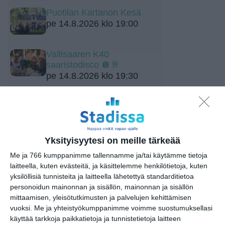
Puotilan Kartanon Kesä
pe 14.8.2026 klo 19:00
Vallisaaren K40
saaristodisco 🪩🥂
pe 14.8.2026 klo 19:30
Biergarten Live: Afrojazz Quintet
feat. Meissa Niang.
la 15.8.2026 klo 19:00
Yksityisyytesi on meille tärkeää
Jamma Jamma Jamit
Me ja 766 kumppanimme tallennamme ja/tai käytämme tietoja
ti 18.8.2026 klo 18:00
laitteella, kuten evästeitä, ja käsittelemme henkilötietoja, kuten
yksilöllisiä tunnisteita ja laitteella lähetettyä standarditietoa
personoidun mainonnan ja sisällön, mainonnan ja sisällön
mittaamisen, yleisötutkimusten ja palvelujen kehittämisen
vuoksi.
Me ja yhteistyökumppanimme voimme suostumuksellasi
käyttää tarkkoja paikkatietoja ja tunnistetietoja laitteen