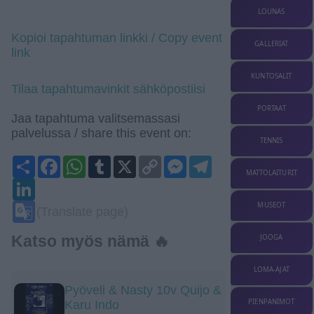
LOUNAS
Kopioi tapahtuman linkki / Copy event
GALLERIAT
link
KUNTOSALIT
Tilaa tapahtumavinkit sähköpostiisi
PORTAAT
Jaa tapahtuma valitsemassasi
palvelussa / share this event on:
TENNIS
Share
Facebook
WhatsApp
Tumblr
X
Copy
Messenger
Telegram
Link
MATTOLAITURIT
LinkedIn
Google
MUSEOT
(Translate page)
Translate
Katso myös nämä 🔥
JOOGA
LOMA-AJAT
Pyöveli & Nasty 10v Quijo &
PIENPANIMOT
Karu Indo