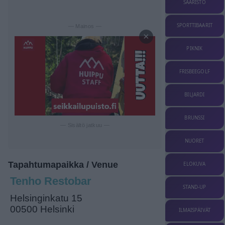
SAARISTO
SPORTTIBAARIT
— Mainos —
×
PIKNIK
FRISBEEGOLF
BILJARDI
BRUNSSI
— Sisältö jatkuu —
NUORET
Tapahtumapaikka / Venue
ELOKUVA
Tenho Restobar
STAND-UP
Helsinginkatu 15
00500 Helsinki
ILMAISPÄIVÄT