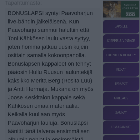
Tapahtumasta:
BONUSLAPSI syntyi Paavoharjun
live-bändin jälkeläisenä. Kun
LAPSILLE
Paavoharju sammui haluttiin että
Toni Kähkösen laulu vasta syttyy,
KIRPPIS & VINTAGE
joten homma jatkuu uusin kujein
osittain samalla kokoonpanolla.
LUONTO & RETKEILY
Bonuslapsen kappaleet on tehnyt
KEIKAT
pääosin Hullu Ruusun lauluntekijä
kaksikko Merita Berg (Rosita Luu)
TERASSIT
ja Antti Hermaja. Mukana on myös
Joose Keskitalon kappale sekä
GRILLAUS
Kähkösen omaa materiaalia.
SAUNAT
Keikalla kuullaan myös
Paavoharjun lauluja. Bonuslapsi
UIMARANNAT
äänitti tänä talvena ensimmäisen
albumin pohjat ja ensimmäistä