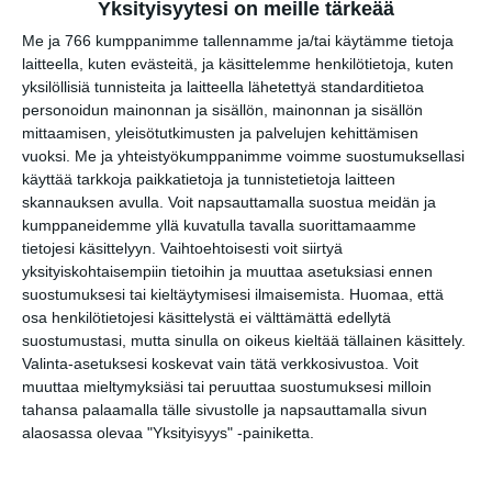
su 16.8.2026 klo 18:30
Yksityisyytesi on meille tärkeää
Me ja 766 kumppanimme tallennamme ja/tai käytämme tietoja
laitteella, kuten evästeitä, ja käsittelemme henkilötietoja, kuten
Jamma Jamma Jamit
yksilöllisiä tunnisteita ja laitteella lähetettyä standarditietoa
ti 18.8.2026 klo 18:00
personoidun mainonnan ja sisällön, mainonnan ja sisällön
mittaamisen, yleisötutkimusten ja palvelujen kehittämisen
vuoksi.
Me ja yhteistyökumppanimme voimme suostumuksellasi
The Groove Yard
käyttää tarkkoja paikkatietoja ja tunnistetietoja laitteen
ke 19.8.2026 klo 21:00
skannauksen avulla. Voit napsauttamalla suostua meidän ja
kumppaneidemme yllä kuvatulla tavalla suorittamaamme
tietojesi käsittelyyn. Vaihtoehtoisesti voit siirtyä
yksityiskohtaisempiin tietoihin ja muuttaa asetuksiasi ennen
suostumuksesi tai kieltäytymisesi ilmaisemista.
Huomaa, että
osa henkilötietojesi käsittelystä ei välttämättä edellytä
suostumustasi, mutta sinulla on oikeus kieltää tällainen käsittely.
Valinta-asetuksesi koskevat vain tätä verkkosivustoa. Voit
muuttaa mieltymyksiäsi tai peruuttaa suostumuksesi milloin
Elokuussa nautitaan
tahansa palaamalla tälle sivustolle ja napsauttamalla sivun
tunnelmallisista
alaosassa olevaa "Yksityisyys" -painiketta.
elokuvista ulkona
Lue lisää