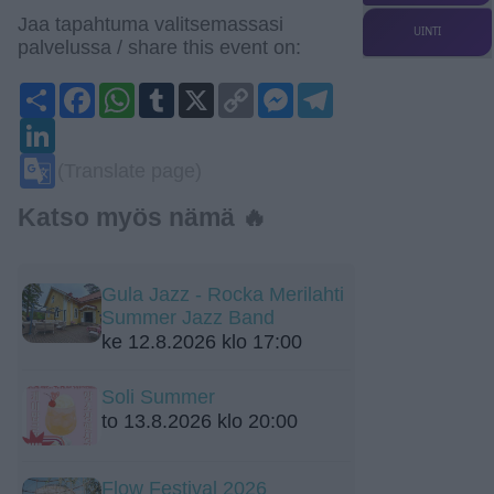
Jaa tapahtuma valitsemassasi
UINTI
palvelussa / share this event on:
Share
Facebook
WhatsApp
Tumblr
X
Copy
Messenger
Telegram
Link
LinkedIn
Google
(Translate page)
Translate
Katso myös nämä 🔥
Gula Jazz - Rocka Merilahti
Summer Jazz Band
ke 12.8.2026 klo 17:00
Soli Summer
to 13.8.2026 klo 20:00
Flow Festival 2026