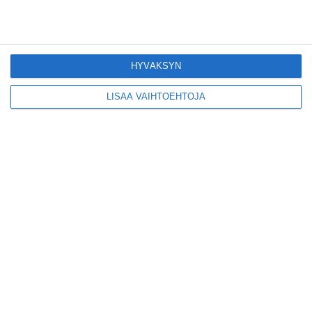
Konepajan näyttämö toi
kiinnostavia toimijoita
Vallilaan
Lue lisää
HYVÄKSYN
LISÄÄ VAIHTOEHTOJA
Suosittu esitys tekee
joukkuevoimistelun
kääntöpuolia näkyväksi
Lue lisää
Yrjönkadun uimahalli
avautui pitkän
odotuksen jälkeen
Lue lisää