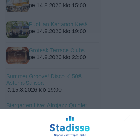
pe 14.8.2026 klo 15:00
Puotilan Kartanon Kesä
pe 14.8.2026 klo 19:00
Grotesk Terrace Clubs
pe 14.8.2026 klo 22:00
Summer Groove! Disco K-50®
Astoria-Salissa
la 15.8.2026 klo 19:00
Biergarten Live: Afrojazz Quintet
feat. Meissa Niang.
la 15.8.2026 klo 19:00
Jazzy Jam Sunday