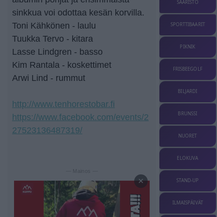
SAARISTO
sinkkua voi odottaa kesän korvilla.
Toni Kähkönen - laulu
SPORTTIBAARIT
Tuukka Tervo - kitara
PIKNIK
Lasse Lindgren - basso
Kim Rantala - koskettimet
FRISBEEGOLF
Arwi Lind - rummut
BILJARDI
http://www.tenhorestobar.fi
BRUNSSI
https://www.facebook.com/events/2
27523136487319/
NUORET
ELOKUVA
— Mainos —
×
STAND-UP
ILMAISPÄIVÄT