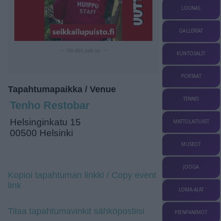
LOUNAS
GALLERIAT
— Sisältö jatkuu —
KUNTOSALIT
PORTAAT
Tapahtumapaikka / Venue
TENNIS
Tenho Restobar
Helsinginkatu 15
MATTOLAITURIT
00500 Helsinki
MUSEOT
JOOGA
Kopioi tapahtuman linkki / Copy event
link
LOMA-AJAT
Tilaa tapahtumavinkit sähköpostiisi
PIENPANIMOT