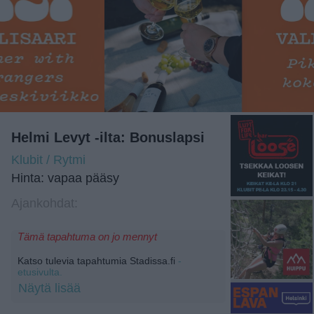
Helmi Levyt -ilta: Bonuslapsi
Klubit / Rytmi
Hinta: vapaa pääsy
Ajankohdat:
Tämä tapahtuma on jo mennyt
Katso tulevia tapahtumia Stadissa.fi
-
etusivulta.
Näytä lisää