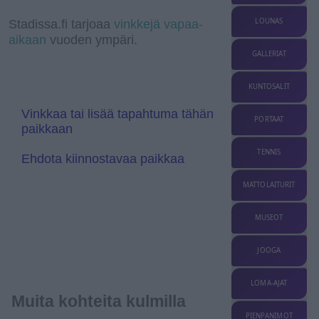
r
k
d
p
k
r
e
g
a
I
a
r
l
LOUNAS
Stadissa.fi tarjoaa
vinkkejä vapaa-
m
n
n
e
aikaan
vuoden ympäri.
s
T
l
r
GALLERIAT
a
a
t
n
e
s
KUNTOSALIT
l
a
Vinkkaa tai lisää tapahtuma tähän
t
PORTAAT
paikkaan
e
TENNIS
Ehdota kiinnostavaa paikkaa
MATTOLAITURIT
MUSEOT
JOOGA
LOMA-AJAT
Muita kohteita kulmilla
PIENPANIMOT