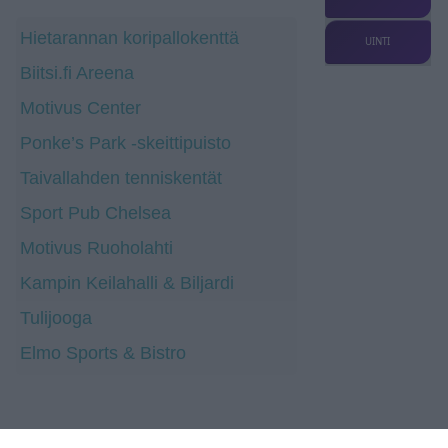
Hietarannan koripallokenttä
UINTI
Biitsi.fi Areena
Motivus Center
Ponke’s Park -skeittipuisto
Taivallahden tenniskentät
Sport Pub Chelsea
Motivus Ruoholahti
Kampin Keilahalli & Biljardi
Tulijooga
Elmo Sports & Bistro