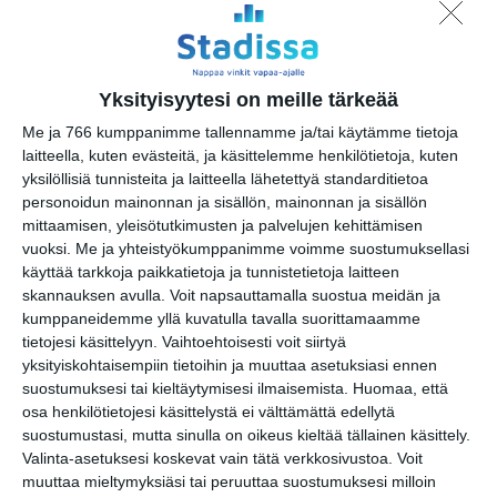
Osoite
Albertinkatu 36
00180 Helsinki
Yksityisyytesi on meille tärkeää
https://www.facebook.com/barbronc
o3/
Me ja 766 kumppanimme tallennamme ja/tai käytämme tietoja
laitteella, kuten evästeitä, ja käsittelemme henkilötietoja, kuten
yksilöllisiä tunnisteita ja laitteella lähetettyä standarditietoa
personoidun mainonnan ja sisällön, mainonnan ja sisällön
mittaamisen, yleisötutkimusten ja palvelujen kehittämisen
vuoksi.
Me ja yhteistyökumppanimme voimme suostumuksellasi
Elokuussa
käyttää tarkkoja paikkatietoja ja tunnistetietoja laitteen
nautitaan
tunnelmallisista
skannauksen avulla. Voit napsauttamalla suostua meidän ja
elokuvista ulkona
kumppaneidemme yllä kuvatulla tavalla suorittamaamme
Lue lisää
tietojesi käsittelyyn. Vaihtoehtoisesti voit siirtyä
yksityiskohtaisempiin tietoihin ja muuttaa asetuksiasi ennen
suostumuksesi tai kieltäytymisesi ilmaisemista.
Huomaa, että
osa henkilötietojesi käsittelystä ei välttämättä edellytä
Bassot jyrisevät
Koffin puistossa
suostumustasi, mutta sinulla on oikeus kieltää tällainen käsittely.
Taiteiden yönä
Valinta-asetuksesi koskevat vain tätä verkkosivustoa. Voit
Lue lisää
muuttaa mieltymyksiäsi tai peruuttaa suostumuksesi milloin