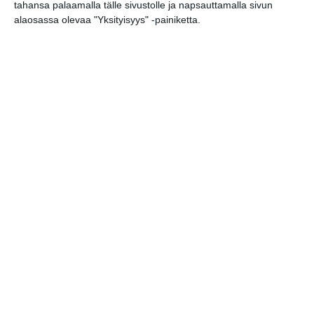
tahansa palaamalla tälle sivustolle ja napsauttamalla sivun
alaosassa olevaa "Yksityisyys" -painiketta.
Kissojen Yöt
tarjoavat tunnelmaa
syyskuun iltoihin
Lue lisää
Uusi stand-up -klubi
kutittelee
nauruhermoja
keskiviikkoisin
Lue lisää
Lapualaisooppera
herää
kummittelemaan
Mustikkamaan
kesässä
Lue lisää