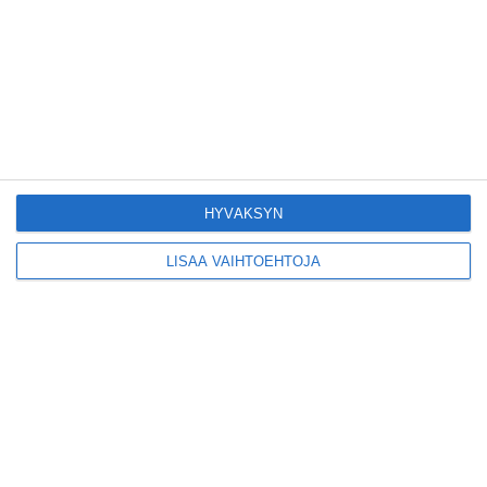
Tämän leipomo-
kahvilan
karjalanpiirakoilla on
EU-sertifikaatti
Lue lisää
Konepajan näyttämö
toi kiinnostavia
toimijoita Vallilaan
HYVÄKSYN
Lue lisää
LISÄÄ VAIHTOEHTOJA
Suosittu esitys tekee
joukkue- voimistelun
kääntöpuolia
näkyväksi
Lue lisää
Yrjönkadun uimahalli
avautui pitkän
odotuksen jälkeen