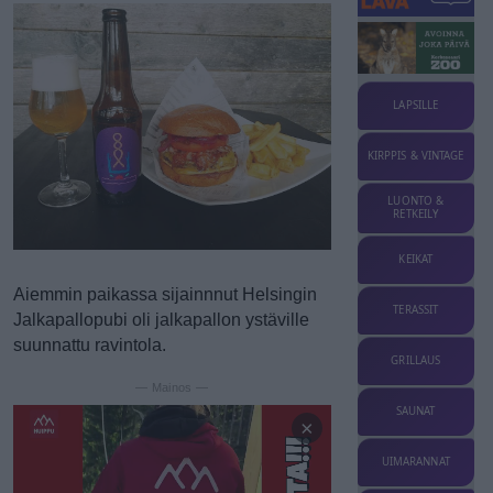
LAPSILLE
KIRPPIS & VINTAGE
LUONTO &
RETKEILY
KEIKAT
Aiemmin paikassa sijainnnut Helsingin
TERASSIT
Jalkapallopubi oli jalkapallon ystäville
suunnattu ravintola.
GRILLAUS
— Mainos —
SAUNAT
×
UIMARANNAT