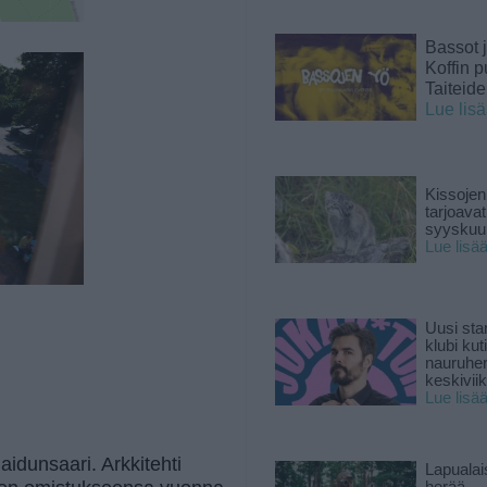
Bassot j
Koffin p
Taiteid
Lue lis
Kissojen
tarjoava
syyskuun
Lue lisä
Uusi sta
klubi kut
nauruhe
keskiviik
Lue lisä
aidunsaari. Arkkitehti
Lapuala