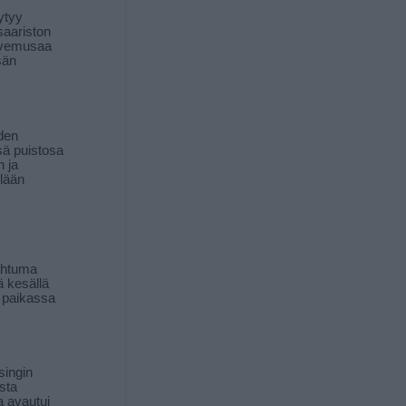
ytyy
aariston
livemusaa
sän
den
ä puistosa
n ja
llään
ahtuma
ä kesällä
 paikassa
singin
sta
a avautui