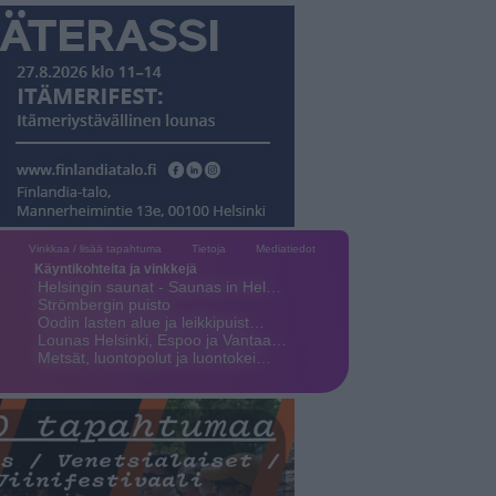
Vinkkaa / lisää tapahtuma
Tietoja
Mediatiedot
Käyntikohteita ja vinkkejä
Helsingin saunat - Saunas in Hel…
Strömbergin puisto
Oodin lasten alue ja leikkipuist…
Lounas Helsinki, Espoo ja Vantaa…
Metsät, luontopolut ja luontokei…