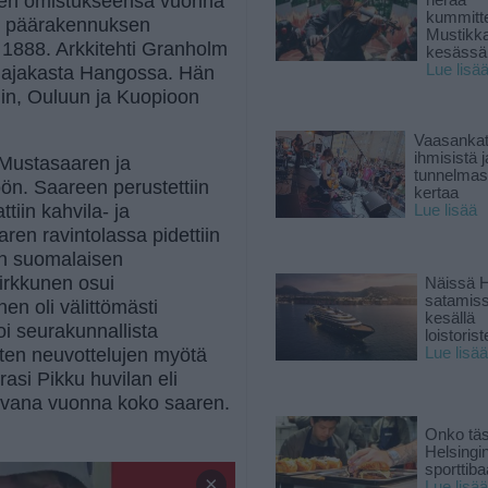
ren omistukseensa vuonna
herää
kummitt
en päärakennuksen
Mustikk
1888. Arkkitehti Granholm
kesässä
Lue lisä
 majakasta Hangossa. Hän
iin, Ouluun ja Kuopioon
Vaasankatu
ihmisistä j
 Mustasaaren ja
tunnelmast
öön. Saareen perustettiin
kertaa
iin kahvila- ja
Lue lisää
aren ravintolassa pidettiin
n suomalaisen
irkkunen osui
Näissä H
satamis
en oli välittömästi
kesällä
i seurakunnallista
loistoriste
sten neuvottelujen myötä
Lue lisää
si Pikku huvilan eli
aavana vuonna koko saaren.
Onko tä
Helsingi
sporttiba
×
Lue lisää