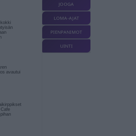
JOOGA
LOMA-AJAT
-kokki
htyisän
PIENPANIMOT
aan
n
UINTI
ren
tos avautui
ikirppikset
t Cafe
pihan