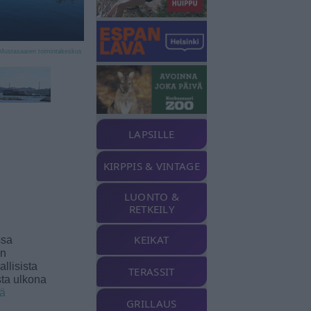
Mustasaaren toimintakeskus
LAPSILLE
KIRPPIS & VINTAGE
LUONTO &
RETKEILY
KEIKAT
ssa
an
llisista
TERASSIT
sta ulkona
ää
GRILLAUS