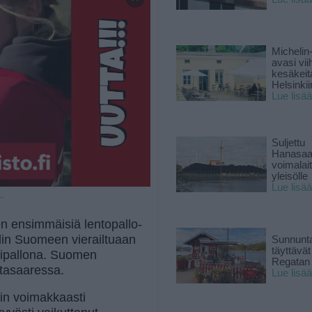
Michelin
avasi vii
kesäkeit
Helsinkii
Lue lisää
Suljettu
Hanasaa
voimalai
yleisölle
Lue lisää
 —
n ensimmäisiä lentopallo-
pelin Suomeen vierailtuaan
Sunnunta
täyttävä
aripallona. Suomen
Regatan 
tasaaressa.
Lue lisää
vin voimakkaasti