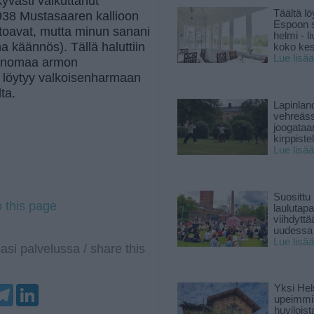
kyvästi vaikuttanut
Täältä lö
938 Mustasaaren kallioon
Espoon s
toavat, mutta minun sanani
helmi - 
a käännös). Tällä haluttiin
koko ke
Lue lisää
osanomaa armon
löytyy valkoisenharmaan
ta.
Lapinlan
vehreäss
joogataa
kirppiste
Lue lisää
Suosittu
o this page
laulutap
viihdyttä
uudessa
Lue lisää
asi palvelussa / share this
T
L
Yksi Hel
e
i
upeimmi
l
n
huviloist