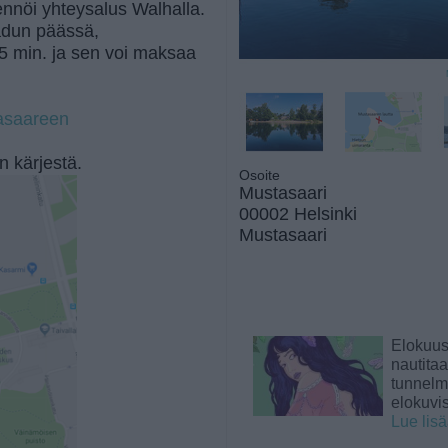
ennöi yhteysalus Walhalla.
kadun päässä,
5 min. ja sen voi maksaa
tasaareen
n kärjestä.
Osoite
Mustasaari
00002 Helsinki
Mustasaari
Elokuu
nautita
tunnelma
elokuvi
Lue lis