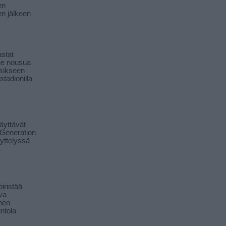
en
n jälkeen
ä
stat
lee nousua
sikseen
 stadionilla
ä
äyttävät
Generation
yttelyssä
ä
iristää
ava
inen
ntola