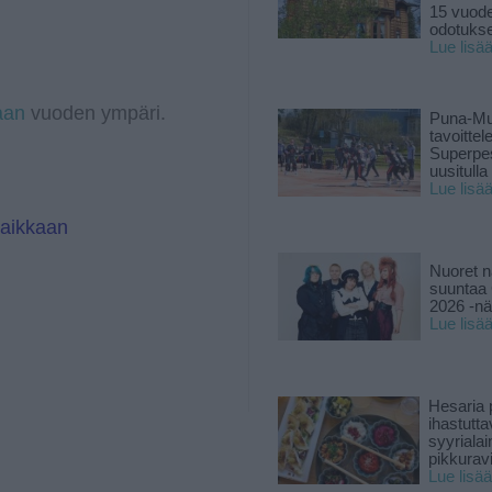
e
k
15 vuod
g
e
odotukse
r
d
Lue lisä
a
I
m
n
aan
vuoden ympäri.
Puna-Mu
tavoitte
Superpe
uusitulla
Lue lisä
paikkaan
Nuoret n
suuntaa 
2026 -nä
Lue lisä
Hesaria p
ihastutt
syyriala
pikkuravi
Lue lisää