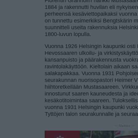
Florentin Granholm hankki Mustasaa
1884 ja rakennutti huvilan eli nykyis
perheensä kesäviettopaikaksi vuonna 
on tunnettu esimerkiksi Bengtskärin
suunnitteli useita rakennuksia Helsink
1800-luvun lopulla.
Vuonna 1926 Helsingin kaupunki osti
Hevossaaren ulkoilu- ja virkistyskäytt
kansanpuisto ja päärakennusta vuokratt
ravintolakäyttöön. Kieltolain aikaan sa
salakapakkaa. Vuonna 1931 Pohjoise
seurakunnan nuorisopastori Heimer V
hiihtoretkellään Mustasaareen. Virkkun
innostunut saaren kauneudesta ja ideo
kesäkotitoimintaa saareen. Tulokselli
vuonna 1931 Helsingin kaupunki vuokra
Tyttöjen talon seurakunnalle ja seur
— Mainos —