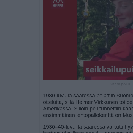
— Sisältö jatkuu
1930-luvulla saaressa pelattiin Suome
otteluita, sillä Heimer Virkkunen toi 
Amerikassa. Silloin peli tunnettiin ka
ensimmäinen lentopallokenttä on Mus
1930–40-luvuilla saaressa vaikutti hy