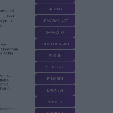
SAUNAT
yrisevät
uistossa
UIMARANNAT
en yönä
ää
SAARISTO
SPORTTIBAARIT
 Yöt
t tunnelmaa
 iltoihin
PIKNIK
ä
FRISBEEGOLF
nd-up -
BILJARDI
ittelee
rmoja
koisin
BRUNSSI
ä
NUORET
isooppera