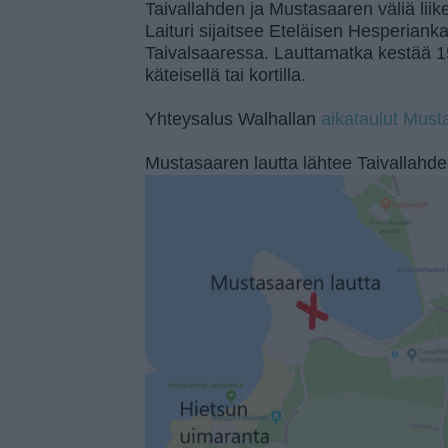
Taivallahden ja Mustasaaren väliä liik
Laituri sijaitsee Eteläisen Hesperian
Taivalsaaressa. Lauttamatka kestää 1
käteisellä tai kortilla.
Yhteysalus Walhallan
aikataulut Mus
Mustasaaren lautta lähtee Taivallahde