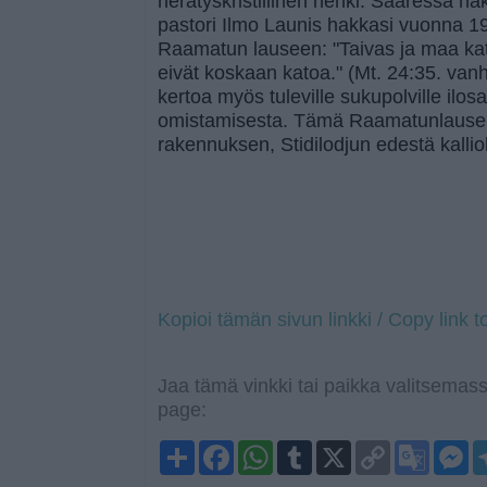
herätyskristillinen henki. Saaressa nä
pastori Ilmo Launis hakkasi vuonna 1
Raamatun lauseen: "Taivas ja maa ka
eivät koskaan katoa." (Mt. 24:35. vanh
kertoa myös tuleville sukupolville il
omistamisesta. Tämä Raamatunlause 
rakennuksen, Stidilodjun edestä kalliol
Kopioi tämän sivun linkki / Copy link t
Jaa tämä vinkki tai paikka valitsemass
page:
S
F
W
T
X
C
G
M
h
a
h
u
o
o
e
a
c
a
m
p
o
s