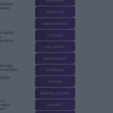
ELOKUVA
elemaan
amaan
STAND-UP
ä
ILMAISPÄIVÄT
 täyttyi
LOUNAS
a
a toista
GALLERIAT
KUNTOSALIT
elsingin
PORTAAT
sa nähdään
ilijöitä
TENNIS
MATTOLAITURIT
ssä
MUSEOT
n upein
ari?