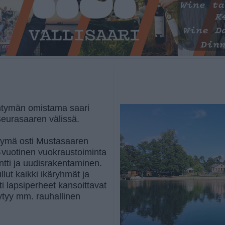
htymän omistama saari
Seurasaaren välissä.
tymä osti Mustasaaren
0-vuotinen vuokraustoiminta
ntti ja uudisrakentaminen.
ut kaikki ikäryhmät ja
ti lapsiperheet kansoittavat
ytyy mm. rauhallinen