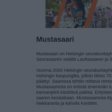
Mustasaari
Mustasaari on Helsingin seurakuntay
Seurasaaren selällä Lauttasaaren ja 
Vuonna 2000 Helsingin seurakuntayh
Helsingin kaupungilta, jolloin lähes 7
päättyi. Saaressa tehtiin mittava remo
Mustasaaresta on entistä enemmän tull
kansanpiirit käsittävä paikka. Erityises
saaren kesäaikaan. Mustasaaresta lö
hiekkaranta ja kahvila Kanttiini.