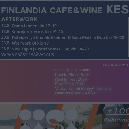
Sääennusteet 🌧 ☼
Suosittuja tapahtumia
Puotila Block Party
Rastila Fest 2026
Etno-Espa 2026
Vantaa Vauhti Kiihtyy! -festivaa…
Hellsinki Metal Festival