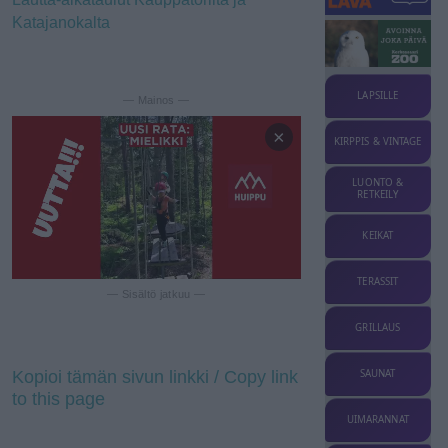
Katajanokalta
LAPSILLE
— Mainos —
×
KIRPPIS & VINTAGE
LUONTO &
RETKEILY
KEIKAT
TERASSIT
— Sisältö jatkuu —
GRILLAUS
Kopioi tämän sivun linkki / Copy link
SAUNAT
to this page
UIMARANNAT