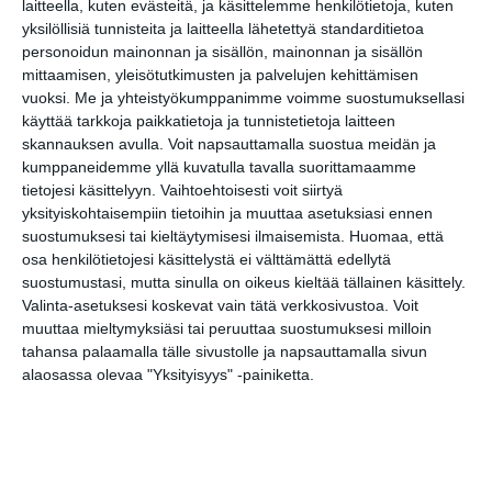
laitteella, kuten evästeitä, ja käsittelemme henkilötietoja, kuten
yksilöllisiä tunnisteita ja laitteella lähetettyä standarditietoa
personoidun mainonnan ja sisällön, mainonnan ja sisällön
Kissojen Yöt
mittaamisen, yleisötutkimusten ja palvelujen kehittämisen
tarjoavat tunnelmaa
vuoksi.
Me ja yhteistyökumppanimme voimme suostumuksellasi
syyskuun iltoihin
Lue lisää
käyttää tarkkoja paikkatietoja ja tunnistetietoja laitteen
skannauksen avulla. Voit napsauttamalla suostua meidän ja
kumppaneidemme yllä kuvatulla tavalla suorittamaamme
tietojesi käsittelyyn. Vaihtoehtoisesti voit siirtyä
Uusi stand-up -klubi
yksityiskohtaisempiin tietoihin ja muuttaa asetuksiasi ennen
kutittelee
nauruhermoja
suostumuksesi tai kieltäytymisesi ilmaisemista.
Huomaa, että
keskiviikkoisin
osa henkilötietojesi käsittelystä ei välttämättä edellytä
Lue lisää
suostumustasi, mutta sinulla on oikeus kieltää tällainen käsittely.
Valinta-asetuksesi koskevat vain tätä verkkosivustoa. Voit
muuttaa mieltymyksiäsi tai peruuttaa suostumuksesi milloin
Lapualaisooppera
tahansa palaamalla tälle sivustolle ja napsauttamalla sivun
herää
alaosassa olevaa "Yksityisyys" -painiketta.
kummittelemaan
Mustikkamaan
kesässä
Lue lisää