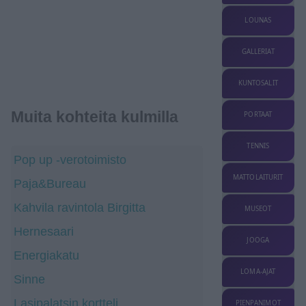
LOUNAS
GALLERIAT
KUNTOSALIT
Muita kohteita kulmilla
PORTAAT
TENNIS
Pop up -verotoimisto
MATTOLAITURIT
Paja&Bureau
Kahvila ravintola Birgitta
MUSEOT
Hernesaari
JOOGA
Energiakatu
LOMA-AJAT
Sinne
Lasipalatsin kortteli
PIENPANIMOT