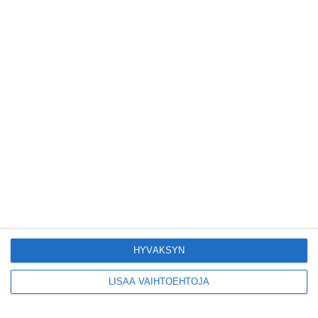
Tämän leipomo-
kahvilan
karjalanpiirakoilla on
EU-sertifikaatti
Lue lisää
Konepajan näyttämö
toi kiinnostavia
toimijoita Vallilaan
Lue lisää
Suosittu esitys tekee
joukkue- voimistelun
kääntöpuolia
näkyväksi
Lue lisää
HYVÄKSYN
LISÄÄ VAIHTOEHTOJA
Yrjönkadun uimahalli
avautui pitkän
odotuksen jälkeen