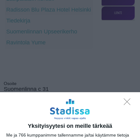
Radisson Blu Plaza Hotel Helsinki
UINTI
Tiedekirja
Suomenlinnan Upseerikerho
Ravintola Yume
Osoite
Suomenlinna c 31
00190 Helsinki
+358408094839
http://www.helmet.fi/fi-
FI/Kirjastot_ja_palvelut/Suomenlinn
an_kirjasto
Yksityisyytesi on meille tärkeää
Me ja 766 kumppanimme tallennamme ja/tai käytämme tietoja