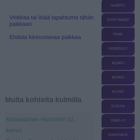
e
s
SAARISTO
l
a
Vinkkaa tai lisää tapahtuma tähän
t
SPORTTIBAARIT
paikkaan
e
PIKNIK
Ehdota kiinnostavaa paikkaa
FRISBEEGOLF
BILJARDI
BRUNSSI
NUORET
Muita kohteita kulmilla
ELOKUVA
Kalasataman Horisontin 22.
STAND-UP
kerros
ILMAISPÄIVÄT