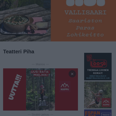
Teatteri Piha
— Mainos —
×
— Sisältö jatkuu —