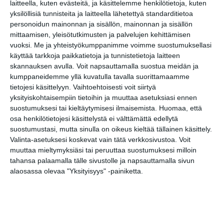
laitteella, kuten evästeitä, ja käsittelemme henkilötietoja, kuten
yksilöllisiä tunnisteita ja laitteella lähetettyä standarditietoa
personoidun mainonnan ja sisällön, mainonnan ja sisällön
Kissojen Yöt
mittaamisen, yleisötutkimusten ja palvelujen kehittämisen
tarjoavat tunnelmaa
vuoksi.
Me ja yhteistyökumppanimme voimme suostumuksellasi
syyskuun iltoihin
Lue lisää
käyttää tarkkoja paikkatietoja ja tunnistetietoja laitteen
skannauksen avulla. Voit napsauttamalla suostua meidän ja
kumppaneidemme yllä kuvatulla tavalla suorittamaamme
tietojesi käsittelyyn. Vaihtoehtoisesti voit siirtyä
Uusi stand-up -klubi
yksityiskohtaisempiin tietoihin ja muuttaa asetuksiasi ennen
kutittelee
suostumuksesi tai kieltäytymisesi ilmaisemista.
Huomaa, että
nauruhermoja
keskiviikkoisin
osa henkilötietojesi käsittelystä ei välttämättä edellytä
Lue lisää
suostumustasi, mutta sinulla on oikeus kieltää tällainen käsittely.
Valinta-asetuksesi koskevat vain tätä verkkosivustoa. Voit
muuttaa mieltymyksiäsi tai peruuttaa suostumuksesi milloin
Lapualaisooppera
tahansa palaamalla tälle sivustolle ja napsauttamalla sivun
herää
alaosassa olevaa "Yksityisyys" -painiketta.
kummittelemaan
Mustikkamaan
kesässä
Lue lisää