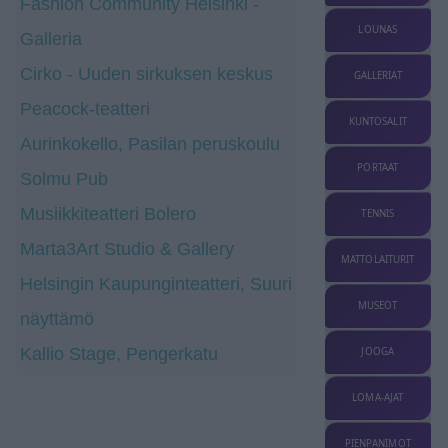
Fashion Community Helsinki -
LOUNAS
Galleria
Cirko - Uuden sirkuksen keskus
GALLERIAT
Peacock-teatteri
KUNTOSALIT
Aurinkokello, Pasilan peruskoulu
PORTAAT
Solmu Pub
Musiikkiteatteri Bolero
TENNIS
Marta3Art Studio & Gallery
MATTOLAITURIT
Helsingin Kaupunginteatteri, Suuri
MUSEOT
näyttämö
Kallio Stage, Pengerkatu
JOOGA
LOMA-AJAT
PIENPANIMOT