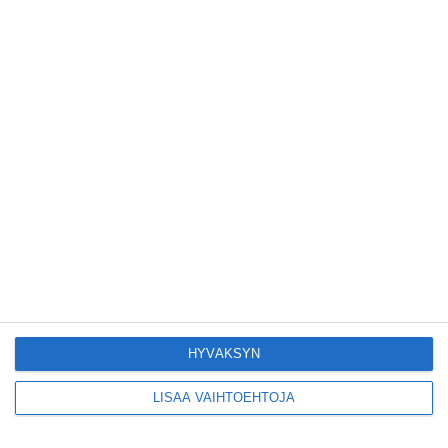
Tämän leipomo-
kahvilan
karjalanpiirakoilla on
EU-sertifikaatti
Lue lisää
Konepajan näyttämö
toi kiinnostavia
toimijoita Vallilaan
Lue lisää
Suosittu esitys tekee
joukkue- voimistelun
kääntöpuolia
näkyväksi
Lue lisää
HYVÄKSYN
LISÄÄ VAIHTOEHTOJA
Yrjönkadun uimahalli
avautui pitkän
odotuksen jälkeen