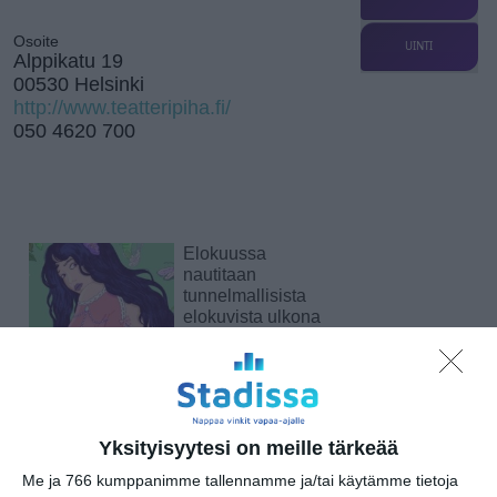
Osoite
UINTI
Alppikatu 19
00530 Helsinki
http://www.teatteripiha.fi/
050 4620 700
Elokuussa
nautitaan
tunnelmallisista
elokuvista ulkona
Lue lisää
Bassot jyrisevät
Koffin puistossa
Yksityisyytesi on meille tärkeää
Taiteiden yönä
Lue lisää
Me ja 766 kumppanimme tallennamme ja/tai käytämme tietoja