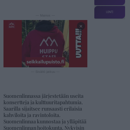
UINTI
— Mainos —
×
— Sisältö jatkuu —
Suomenlinnassa järjestetään useita
konsertteja ja kulttuuritapahtumia.
Saarilla sijaitsee runsaasti erilaisia
kahviloita ja ravintoloita.
Suomenlinnaa kunnostaa ja ylläpitää
Suomenlinnan hoitokunta. Nykyisin