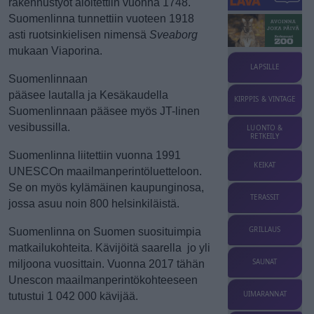
rakennustyöt aloitettiin vuonna 1748.
Suomenlinna tunnettiin vuoteen 1918
Sveaborg
asti ruotsinkielisen nimensä
mukaan Viaporina.
LAPSILLE
Suomenlinnaan
pääsee lautalla ja Kesäkaudella
KIRPPIS & VINTAGE
Suomenlinnaan pääsee myös JT-linen
vesibussilla.
LUONTO &
RETKEILY
Suomenlinna liitettiin vuonna 1991
KEIKAT
UNESCOn maailmanperintöluetteloon.
Se on myös kylämäinen kaupunginosa,
TERASSIT
jossa asuu noin 800 helsinkiläistä.
GRILLAUS
Suomenlinna on Suomen suosituimpia
matkailukohteita. Kävijöitä saarella jo yli
SAUNAT
miljoona vuosittain. Vuonna 2017 tähän
Unescon maailmanperintökohteeseen
UIMARANNAT
tutustui 1 042 000 kävijää.