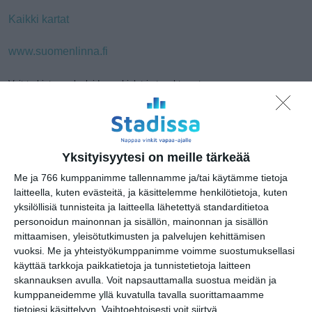
Kaikki kartat
www.suomenlinna.fi
Voit tarkistaa palveluiden aukiolot ja tapahtumat
www.suomenlinna.fi/aukiolot
kalenterista
Yksityisyytesi on meille tärkeää
Me ja 766 kumppanimme tallennamme ja/tai käytämme tietoja
Kopioi tämän sivun linkki / Copy link
laitteella, kuten evästeitä, ja käsittelemme henkilötietoja, kuten
to this page
yksilöllisiä tunnisteita ja laitteella lähetettyä standarditietoa
personoidun mainonnan ja sisällön, mainonnan ja sisällön
mittaamisen, yleisötutkimusten ja palvelujen kehittämisen
Jaa tämä vinkki tai paikka
vuoksi.
Me ja yhteistyökumppanimme voimme suostumuksellasi
valitsemassasi palvelussa / share
käyttää tarkkoja paikkatietoja ja tunnistetietoja laitteen
this page:
skannauksen avulla. Voit napsauttamalla suostua meidän ja
kumppaneidemme yllä kuvatulla tavalla suorittamaamme
S
F
W
T
X
C
G
M
tietojesi käsittelyyn. Vaihtoehtoisesti voit siirtyä
h
a
h
u
o
o
e