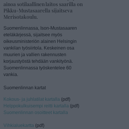
ainoa sotilaallinen laitos saarilla on
Pikku-Mustasaarella sijaitseva
Merisotakoulu.
Suomenlinnassa, Ison-Mustasaaren
eteläkärjessä, sijaitsee myös
oikeusministeriön alainen Helsingin
vankilan työsiirtola. Keskeinen osa
muurien ja vallien rakennusten
korjaustyöstä tehdään vankityönä.
Suomenlinnassa työskentelee 60
vankia.
Suomenlinnan kartat
Kokous- ja juhlatilat kartalla
(pdf)
Helppokulkuisempi reitti kartalla
(pdf)
Suomenlinnan osoitteet kartalla
Vihkialuekartta
(pdf)