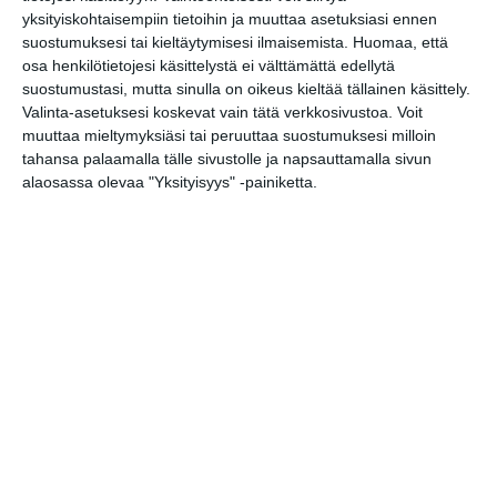
a
T
c
L
a
m
p
o
s
yksityiskohtaisempiin tietoihin ja muuttaa asetuksiasi ennen
r
e
e
i
t
b
y
g
s
suostumuksesi tai kieltäytymisesi ilmaisemista.
Huomaa, että
e
l
b
n
s
l
L
l
e
G
(Translate page)
osa henkilötietojesi käsittelystä ei välttämättä edellytä
e
o
k
A
r
i
e
n
o
g
o
e
p
n
T
g
o
suostumustasi, mutta sinulla on oikeus kieltää tällainen käsittely.
r
k
d
p
k
r
e
g
Valinta-asetuksesi koskevat vain tätä verkkosivustoa. Voit
a
I
a
r
l
Stadissa.fi tarjoaa
vinkkejä vapaa-
muuttaa mieltymyksiäsi tai peruuttaa suostumuksesi milloin
m
n
n
e
aikaan
vuoden ympäri.
s
T
tahansa palaamalla tälle sivustolle ja napsauttamalla sivun
l
r
alaosassa olevaa "Yksityisyys" -painiketta.
a
a
t
n
e
s
l
a
Vinkkaa tai lisää tapahtuma tähän
t
paikkaan
e
Ehdota kiinnostavaa paikkaa