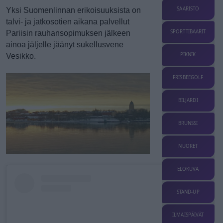
SAARISTO
Yksi Suomenlinnan erikoisuuksista on
talvi- ja jatkosotien aikana palvellut
SPORTTIBAARIT
Pariisin rauhansopimuksen jälkeen
ainoa jäljelle jäänyt sukellusvene
PIKNIK
Vesikko.
FRISBEEGOLF
BILJARDI
BRUNSSI
NUORET
ELOKUVA
STAND-UP
ILMAISPÄIVÄT