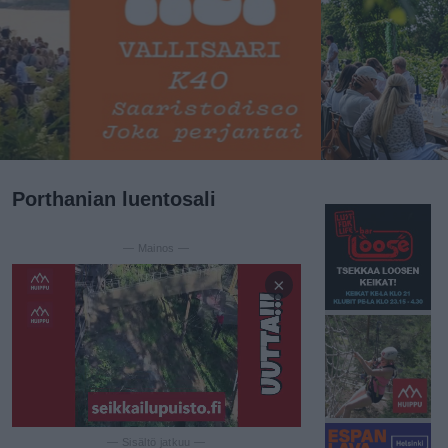
Porthanian luentosali
— Mainos —
×
— Sisältö jatkuu —