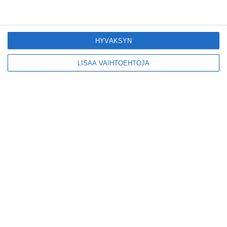
avautui pitkän
odotuksen jälkeen
Lue lisää
HYVÄKSYN
Tämä lavarunous-
LISÄÄ VAIHTOEHTOJA
ilta on tiettävästi
ainoa laatuaan koko
maailmassa
Lue lisää
Tällainen on paljon
kehuttu
pastaravintola
Eerikinkadulla
Lue lisää
Heurekan kympin
torstai-illoissa
sukelletaan tieteen
maailmaan
Lue lisää