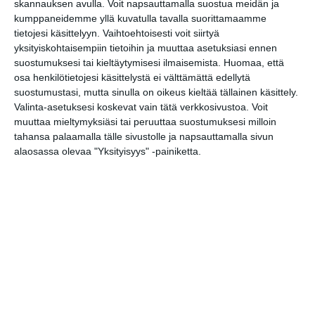
skannauksen avulla. Voit napsauttamalla suostua meidän ja
kumppaneidemme yllä kuvatulla tavalla suorittamaamme
Vaasankatu täyttyi
tietojesi käsittelyyn. Vaihtoehtoisesti voit siirtyä
ihmisistä ja
yksityiskohtaisempiin tietoihin ja muuttaa asetuksiasi ennen
tunnelmasta toista
kertaa
suostumuksesi tai kieltäytymisesi ilmaisemista.
Huomaa, että
Lue lisää
osa henkilötietojesi käsittelystä ei välttämättä edellytä
suostumustasi, mutta sinulla on oikeus kieltää tällainen käsittely.
Valinta-asetuksesi koskevat vain tätä verkkosivustoa. Voit
Näissä Helsingin
muuttaa mieltymyksiäsi tai peruuttaa suostumuksesi milloin
satamissa nähdään
tahansa palaamalla tälle sivustolle ja napsauttamalla sivun
kesällä
alaosassa olevaa "Yksityisyys" -painiketta.
loistoristeilijöitä
Lue lisää
Onko tässä
Helsingin upein
sporttibaari?
Lue lisää
Michelin-kokki avasi
viihtyisän