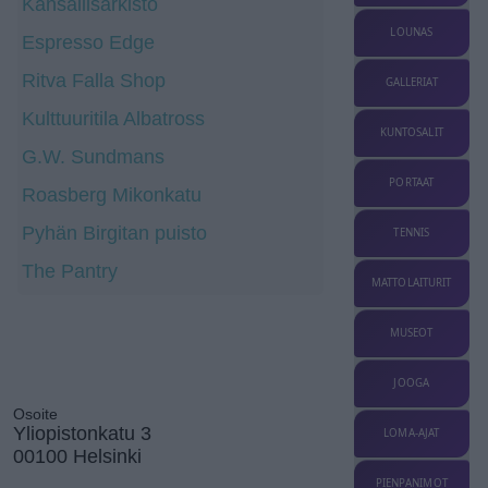
Kansallisarkisto
LOUNAS
Espresso Edge
Ritva Falla Shop
GALLERIAT
Kulttuuritila Albatross
KUNTOSALIT
G.W. Sundmans
PORTAAT
Roasberg Mikonkatu
Pyhän Birgitan puisto
TENNIS
The Pantry
MATTOLAITURIT
MUSEOT
JOOGA
Osoite
Yliopistonkatu 3
LOMA-AJAT
00100 Helsinki
PIENPANIMOT