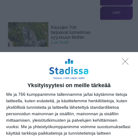
UINTI
Kissojen Yöt
tarjoavat tunnelmaa
syyskuun iltoihin
Lue lisää
Uusi stand-up -klubi
kutittelee
nauruhermoja
keskiviikkoisin
Yksityisyytesi on meille tärkeää
Lue lisää
Me ja 766 kumppanimme tallennamme ja/tai käytämme tietoja
laitteella, kuten evästeitä, ja käsittelemme henkilötietoja, kuten
Lapualaisooppera
yksilöllisiä tunnisteita ja laitteella lähetettyä standarditietoa
herää
personoidun mainonnan ja sisällön, mainonnan ja sisällön
kummittelemaan
Mustikkamaan
mittaamisen, yleisötutkimusten ja palvelujen kehittämisen
kesässä
vuoksi.
Me ja yhteistyökumppanimme voimme suostumuksellasi
Lue lisää
käyttää tarkkoja paikkatietoja ja tunnistetietoja laitteen