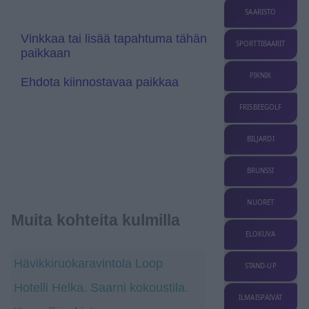
e
s
SAARISTO
l
a
Vinkkaa tai lisää tapahtuma tähän
t
SPORTTIBAARIT
paikkaan
e
PIKNIK
Ehdota kiinnostavaa paikkaa
FRISBEEGOLF
BILJARDI
BRUNSSI
NUORET
Muita kohteita kulmilla
ELOKUVA
Hävikkiruokaravintola Loop
STAND-UP
Hotelli Helka. Saarni kokoustila.
ILMAISPÄIVÄT