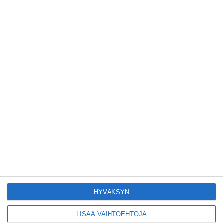
Tämän leipomo-
kahvilan
karjalanpiirakoilla on
EU-sertifikaatti
Lue lisää
Konepajan näyttämö
toi kiinnostavia
toimijoita Vallilaan
Lue lisää
Suosittu esitys tekee
joukkue- voimistelun
kääntöpuolia
näkyväksi
HYVÄKSYN
Lue lisää
LISÄÄ VAIHTOEHTOJA