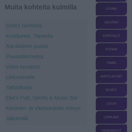
Muita kohteita kulmilla
LOUNAS
GALLERIAT
Gate1 ravintola
Kuulijantie, Tapanila
KUNTOSALIT
Ala-Malmin puisto
PORTAAT
Puustellinmetsä
TENNIS
Viikin kevättori
Lintuvaruste
MATTOLAITURIT
Tattariharju
MUSEOT
Eke's Pub, Sports & Music Bar
JOOGA
Keravan- ja Vantaanjoen risteys
LOMA-AJAT
Jakomäki
PIENPANIMOT