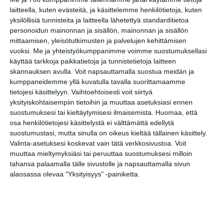
Taiteiden yönä
laitteella, kuten evästeitä, ja käsittelemme henkilötietoja, kuten
Lue lisää
yksilöllisiä tunnisteita ja laitteella lähetettyä standarditietoa
personoidun mainonnan ja sisällön, mainonnan ja sisällön
mittaamisen, yleisötutkimusten ja palvelujen kehittämisen
vuoksi.
Me ja yhteistyökumppanimme voimme suostumuksellasi
Kissojen Yöt
käyttää tarkkoja paikkatietoja ja tunnistetietoja laitteen
tarjoavat tunnelmaa
syyskuun iltoihin
skannauksen avulla. Voit napsauttamalla suostua meidän ja
Lue lisää
kumppaneidemme yllä kuvatulla tavalla suorittamaamme
tietojesi käsittelyyn. Vaihtoehtoisesti voit siirtyä
yksityiskohtaisempiin tietoihin ja muuttaa asetuksiasi ennen
suostumuksesi tai kieltäytymisesi ilmaisemista.
Huomaa, että
Uusi stand-up -klubi
kutittelee
osa henkilötietojesi käsittelystä ei välttämättä edellytä
nauruhermoja
suostumustasi, mutta sinulla on oikeus kieltää tällainen käsittely.
keskiviikkoisin
Valinta-asetuksesi koskevat vain tätä verkkosivustoa. Voit
Lue lisää
muuttaa mieltymyksiäsi tai peruuttaa suostumuksesi milloin
tahansa palaamalla tälle sivustolle ja napsauttamalla sivun
alaosassa olevaa "Yksityisyys" -painiketta.
Lapualaisooppera
herää
kummittelemaan
Mustikkamaan
kesässä
Lue lisää