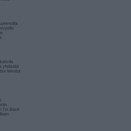
orensilta
kevyelle
le
a
kahvila
a yhdistää
itse leivotut
i
rtin
in I'm Back
lleen