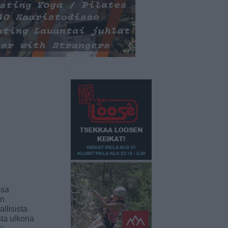
ssa
an
llisista
sta ulkona