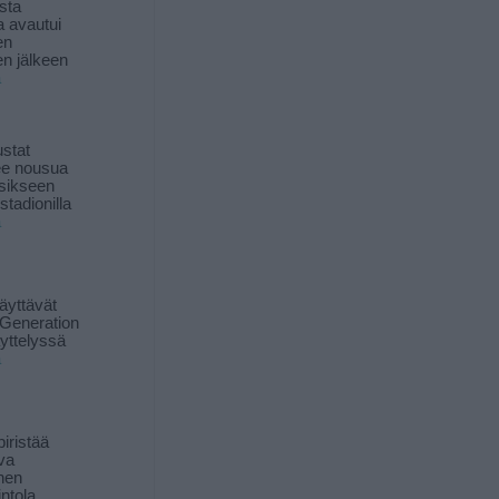
sta
a avautui
en
n jälkeen
ä
stat
lee nousua
sikseen
 stadionilla
ä
äyttävät
Generation
yttelyssä
ä
iristää
ava
inen
ntola