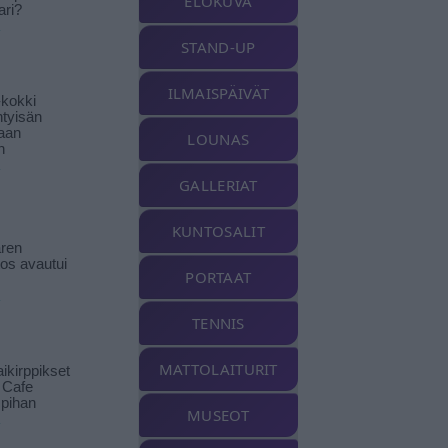
ELOKUVA
ari?
STAND-UP
ILMAISPÄIVÄT
-kokki
htyisän
aan
LOUNAS
n
GALLERIAT
KUNTOSALIT
ren
tos avautui
PORTAAT
TENNIS
MATTOLAITURIT
ikirppikset
t Cafe
pihan
MUSEOT