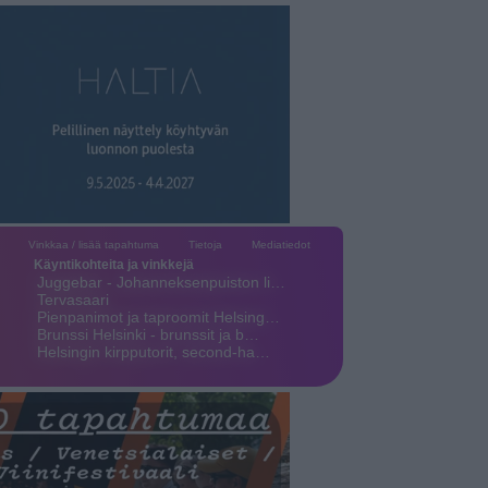
Vinkkaa / lisää tapahtuma
Tietoja
Mediatiedot
Käyntikohteita ja vinkkejä
Juggebar - Johanneksenpuiston li…
Tervasaari
Pienpanimot ja taproomit Helsing…
Brunssi Helsinki - brunssit ja b…
Helsingin kirpputorit, second-ha…