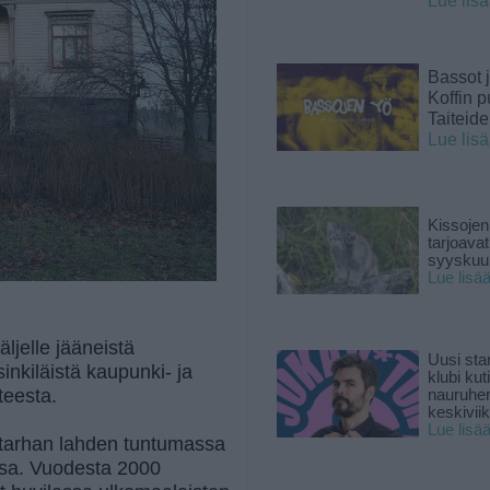
Lue lis
Bassot j
Koffin p
Taiteid
Lue lis
Kissojen
tarjoava
syyskuun
Lue lisä
äljelle jääneistä
Uusi sta
inkiläistä kaupunki- ja
klubi kut
teesta.
nauruhe
keskiviik
Lue lisä
intarhan lahden tuntumassa
ssa. Vuodesta 2000