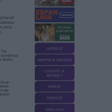
ää
yrisevät
uistossa
en yönä
ää
LAPSILLE
 Yöt
t tunnelmaa
KIRPPIS & VINTAGE
 iltoihin
ä
LUONTO &
RETKEILY
nd-up -
KEIKAT
ittelee
rmoja
koisin
TERASSIT
ä
GRILLAUS