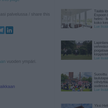
Täältä lö
asi palvelussa / share this
Espoon s
helmi - 
koko ke
Lue lisää
T
L
e
i
l
n
e
k
Lapinlan
g
e
vehreäss
r
d
joogataa
a
I
kirppiste
m
n
Lue lisää
aan
vuoden ympäri.
Suosittu
laulutap
viihdyttä
uudessa
paikkaan
Lue lisää
Yksi Hel