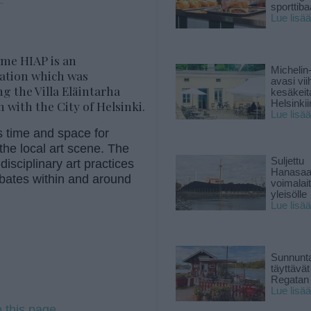
 —
sporttiba
Lue lisää
mme HIAP is an
Michelin
sation which was
avasi vii
ng the Villa Eläintarha
kesäkeit
with the City of Helsinki.
Helsinkii
Lue lisää
 time and space for
the local art scene. The
Suljettu
disciplinary art practices
Hanasaa
debates within and around
voimalai
yleisölle
Lue lisää
Sunnunta
täyttävä
Regatan 
Lue lisää
o this page