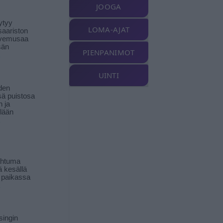
JOOGA
ytyy
LOMA-AJAT
aariston
livemusaa
sän
PIENPANIMOT
UINTI
den
ä puistosa
n ja
llään
ahtuma
ä kesällä
 paikassa
singin