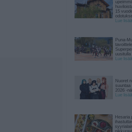
upeimmi
huviloist
15 vuod
odotukse
Lue lisä
Puna-Mu
tavoitte
Superpe
uusitulla
Lue lisä
Nuoret n
suuntaa 
2026 -nä
Lue lisä
Hesaria p
ihastutt
syyriala
pikkuravi