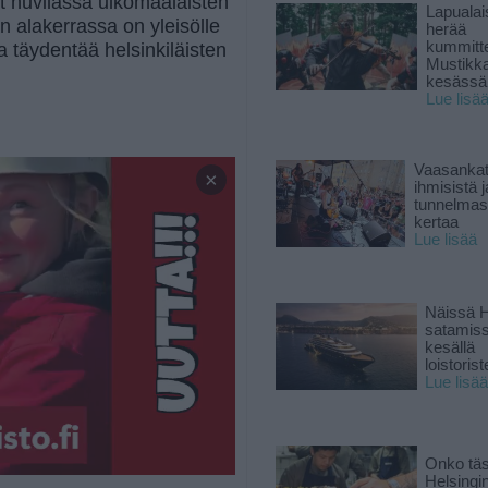
yt huvilassa ulkomaalaisten
Lapuala
an alakerrassa on yleisölle
herää
kummitt
a täydentää helsinkiläisten
Mustikk
kesässä
Lue lisä
Vaasankatu
×
ihmisistä j
tunnelmast
kertaa
Lue lisää
Näissä H
satamis
kesällä
loistoriste
Lue lisää
Onko tä
Helsingi