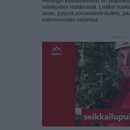
Helsingin kulttuurikeskus on ylläpitän
taitelijoiden residenssiä. Lisäksi huvil
avoin, pysyvä porvariskotinäyttely, jok
kotimuseoiden tarjontaa.
— Mainos —