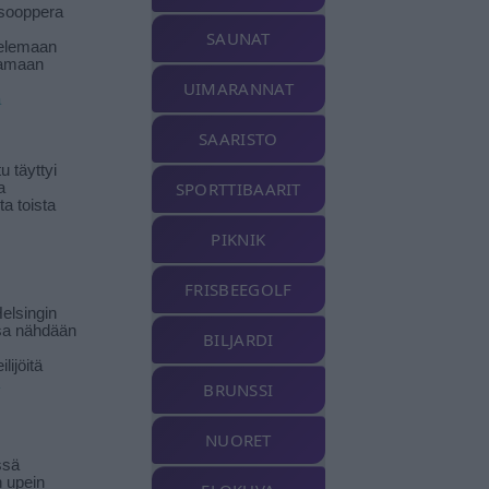
isooppera
SAUNAT
elemaan
amaan
UIMARANNAT
ä
SAARISTO
 täyttyi
SPORTTIBAARIT
a
a toista
PIKNIK
FRISBEEGOLF
elsingin
sa nähdään
BILJARDI
ilijöitä
BRUNSSI
NUORET
ssä
n upein