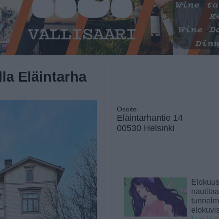
lla Eläintarha
Osoite
Eläintarhantie 14
00530 Helsinki
Elokuu
nautita
tunnelma
elokuvi