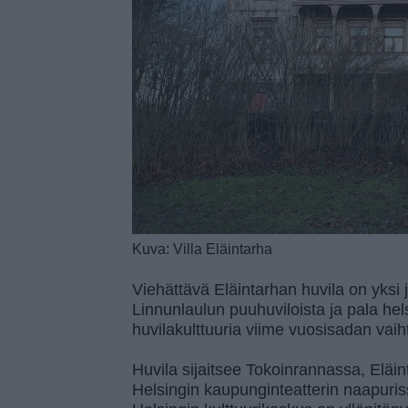
Kuva: Villa Eläintarha
Viehättävä Eläintarhan huvila on yksi j
Linnunlaulun puuhuviloista ja pala hels
huvilakulttuuria viime vuosisadan vaih
Huvila sijaitsee Tokoinrannassa, Elä
Helsingin kaupunginteatterin naapuri