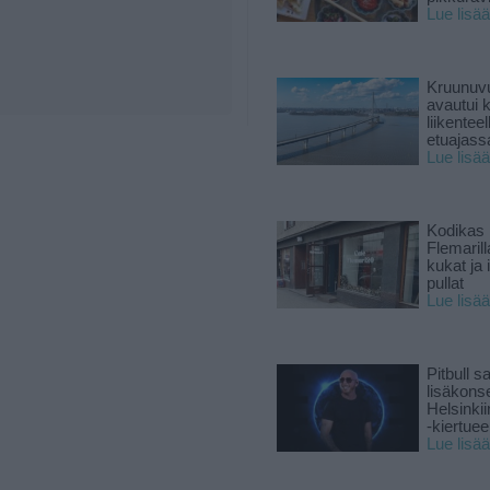
Lue lisää
Kruunuvu
avautui 
liikenteel
etuajass
Lue lisää
Kodikas 
Flemarill
kukat ja 
pullat
Lue lisää
Pitbull sa
lisäkonse
Helsinki
-kiertuee
Lue lisää