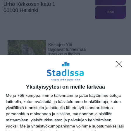
Urho Kekkosen katu 1
00100 Helsinki
UINTI
Kissojen Yöt
tarjoavat tunnelmaa
syyskuun iltoihin
Lue lisää
Uusi stand-up -klubi
kutittelee
Yksityisyytesi on meille tärkeää
nauruhermoja
keskiviikkoisin
Me ja 766 kumppanimme tallennamme ja/tai käytämme tietoja
Lue lisää
laitteella, kuten evästeitä, ja käsittelemme henkilötietoja, kuten
yksilöllisiä tunnisteita ja laitteella lähetettyä standarditietoa
personoidun mainonnan ja sisällön, mainonnan ja sisällön
Lapualaisooppera
mittaamisen, yleisötutkimusten ja palvelujen kehittämisen
herää
vuoksi.
Me ja yhteistyökumppanimme voimme suostumuksellasi
kummittelemaan