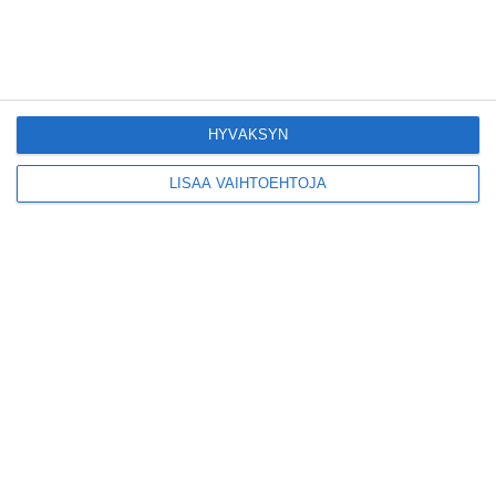
Yrjönkadun uimahalli
avautui pitkän
odotuksen jälkeen
Lue lisää
HYVÄKSYN
LISÄÄ VAIHTOEHTOJA
Tämä lavarunous-
ilta on tiettävästi
ainoa laatuaan koko
maailmassa
Lue lisää
Tällainen on paljon
kehuttu
pastaravintola
Eerikinkadulla
Lue lisää
Heurekan kympin