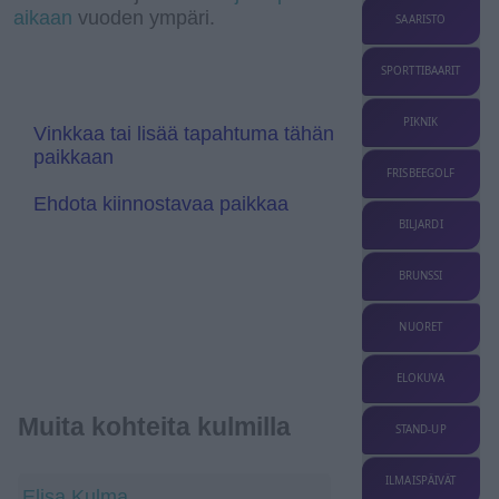
aikaan
vuoden ympäri.
s
T
SAARISTO
l
r
a
a
t
n
SPORTTIBAARIT
e
s
l
a
PIKNIK
Vinkkaa tai lisää tapahtuma tähän
t
paikkaan
e
FRISBEEGOLF
Ehdota kiinnostavaa paikkaa
BILJARDI
BRUNSSI
NUORET
ELOKUVA
Muita kohteita kulmilla
STAND-UP
ILMAISPÄIVÄT
Elisa Kulma