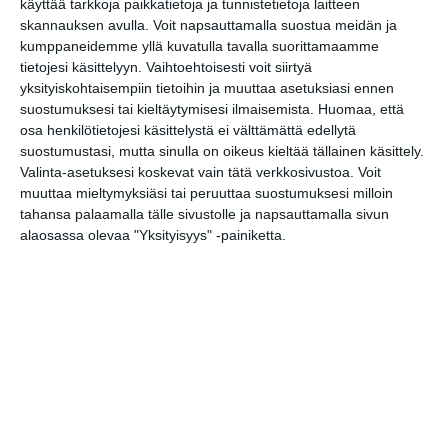
käyttää tarkkoja paikkatietoja ja tunnistetietoja laitteen
Mustikkamaan
kesässä
skannauksen avulla. Voit napsauttamalla suostua meidän ja
Lue lisää
kumppaneidemme yllä kuvatulla tavalla suorittamaamme
tietojesi käsittelyyn. Vaihtoehtoisesti voit siirtyä
yksityiskohtaisempiin tietoihin ja muuttaa asetuksiasi ennen
Vaasankatu täyttyi
suostumuksesi tai kieltäytymisesi ilmaisemista.
Huomaa, että
ihmisistä ja
osa henkilötietojesi käsittelystä ei välttämättä edellytä
tunnelmasta toista
suostumustasi, mutta sinulla on oikeus kieltää tällainen käsittely.
kertaa
Lue lisää
Valinta-asetuksesi koskevat vain tätä verkkosivustoa. Voit
muuttaa mieltymyksiäsi tai peruuttaa suostumuksesi milloin
tahansa palaamalla tälle sivustolle ja napsauttamalla sivun
Näissä Helsingin
alaosassa olevaa "Yksityisyys" -painiketta.
satamissa nähdään
kesällä
loistoristeilijöitä
Lue lisää
Onko tässä
Helsingin upein
sporttibaari?
Lue lisää