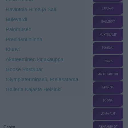
Ravintola Hima ja Sali
LOUNAS
Bulevardi
GALLERIAT
Palomuseo
KUNTOSALIT
Presidentinlinna
PORTAAT
Kluuvi
Akateeminen kirjakauppa
TENNIS
Goose Pastabar
MATTOLAITURIT
Olympiaterminaali, Eteläsatama
MUSEOT
Galleria Kajaste Helsinki
JOOGA
LOMA-AJAT
Osoite
PIENPANIMOT