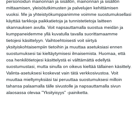
personoidun mainonnan ja sisällön, mainonnan ja sisällön
mittaamisen, yleisötutkimusten ja palvelujen kehittämisen
Uusi stand-up -klubi
vuoksi.
Me ja yhteistyökumppanimme voimme suostumuksellasi
kutittelee
käyttää tarkkoja paikkatietoja ja tunnistetietoja laitteen
nauruhermoja
keskiviikkoisin
skannauksen avulla. Voit napsauttamalla suostua meidän ja
Lue lisää
kumppaneidemme yllä kuvatulla tavalla suorittamaamme
tietojesi käsittelyyn. Vaihtoehtoisesti voit siirtyä
yksityiskohtaisempiin tietoihin ja muuttaa asetuksiasi ennen
Lapualaisooppera
suostumuksesi tai kieltäytymisesi ilmaisemista.
Huomaa, että
herää
osa henkilötietojesi käsittelystä ei välttämättä edellytä
kummittelemaan
suostumustasi, mutta sinulla on oikeus kieltää tällainen käsittely.
Mustikkamaan
kesässä
Valinta-asetuksesi koskevat vain tätä verkkosivustoa. Voit
Lue lisää
muuttaa mieltymyksiäsi tai peruuttaa suostumuksesi milloin
tahansa palaamalla tälle sivustolle ja napsauttamalla sivun
alaosassa olevaa "Yksityisyys" -painiketta.
Vaasankatu täyttyi
ihmisistä ja
tunnelmasta toista
kertaa
Lue lisää
Näissä Helsingin