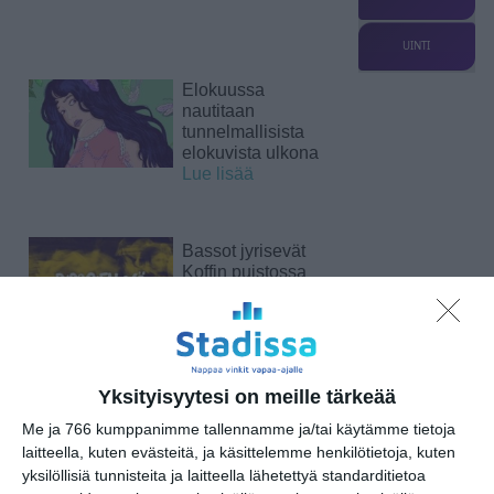
UINTI
Elokuussa
nautitaan
tunnelmallisista
elokuvista ulkona
Lue lisää
Bassot jyrisevät
Koffin puistossa
Taiteiden yönä
Lue lisää
Yksityisyytesi on meille tärkeää
Kissojen Yöt
tarjoavat tunnelmaa
Me ja 766 kumppanimme tallennamme ja/tai käytämme tietoja
syyskuun iltoihin
laitteella, kuten evästeitä, ja käsittelemme henkilötietoja, kuten
Lue lisää
yksilöllisiä tunnisteita ja laitteella lähetettyä standarditietoa