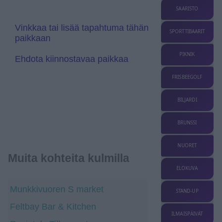
e
s
SAARISTO
l
a
Vinkkaa tai lisää tapahtuma tähän
t
SPORTTIBAARIT
paikkaan
e
PIKNIK
Ehdota kiinnostavaa paikkaa
FRISBEEGOLF
BILJARDI
BRUNSSI
NUORET
Muita kohteita kulmilla
ELOKUVA
Munkkivuoren S market
STAND-UP
Feltbay Bar & Kitchen
ILMAISPÄIVÄT