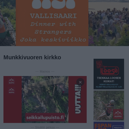
Munkkivuoren kirkko
— Mainos —
×
— Sisältö jatkuu —