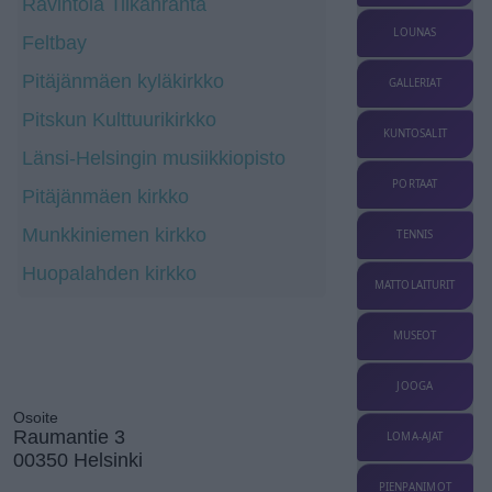
Ravintola Tilkanranta
LOUNAS
Feltbay
Pitäjänmäen kyläkirkko
GALLERIAT
Pitskun Kulttuurikirkko
KUNTOSALIT
Länsi-Helsingin musiikkiopisto
PORTAAT
Pitäjänmäen kirkko
Munkkiniemen kirkko
TENNIS
Huopalahden kirkko
MATTOLAITURIT
MUSEOT
JOOGA
Osoite
Raumantie 3
LOMA-AJAT
00350 Helsinki
PIENPANIMOT