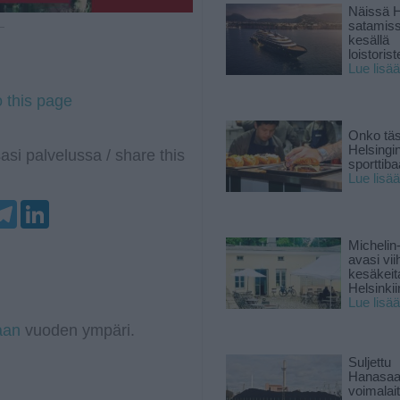
Näissä H
satamis
 —
kesällä
loistoriste
Lue lisää
o this page
Onko tä
Helsingi
asi palvelussa / share this
sporttiba
Lue lisää
T
L
e
i
l
n
Michelin
e
k
avasi vii
g
e
kesäkeit
r
d
Helsinkii
a
I
Lue lisää
m
n
aan
vuoden ympäri.
Suljettu
Hanasaa
voimalai