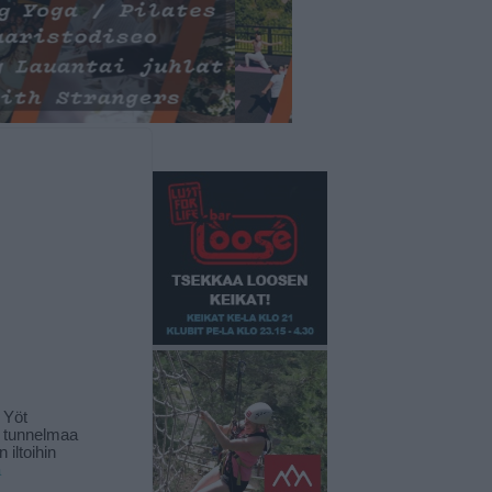
 Yöt
t tunnelmaa
 iltoihin
ä