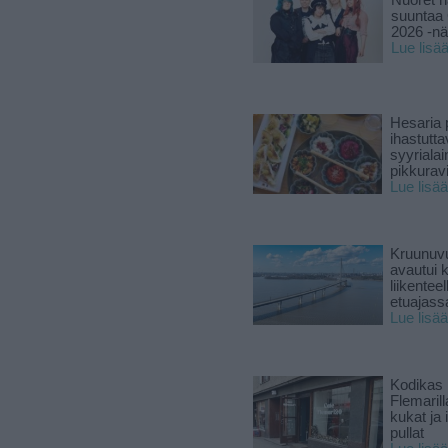
Nuoret n
suuntaa 
2026 -nä
Lue lisä
Hesaria p
ihastutt
syyriala
pikkuravi
Lue lisää
Kruunuvu
avautui 
liikenteel
etuajass
Lue lisää
Kodikas 
Flemarill
kukat ja 
pullat