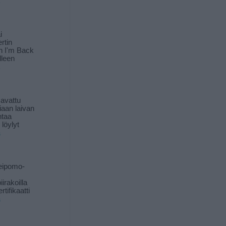
i
rtin
in I'm Back
lleen
 avattu
iaan laivan
ntaa
löylyt
ä
eipomo-
iirakoilla
tifikaatti
ä