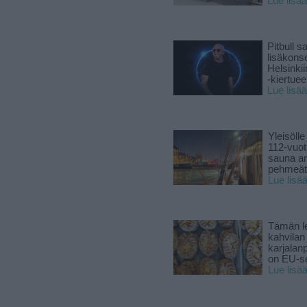
Lue lisää
Pitbull sa
lisäkonse
Helsinki
-kiertuee
Lue lisää
Yleisölle
112-vuot
sauna a
pehmeät 
Lue lisä
Tämän l
kahvilan
karjalanp
on EU-ser
Lue lisä