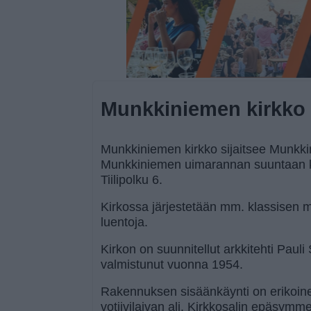
Munkkiniemen kirkko
Munkkiniemen kirkko sijaitsee Munkki
Munkkiniemen uimarannan suuntaan ku
Tiilipolku 6.
Kirkossa järjestetään mm. klassisen mu
luentoja.
Kirkon on suunnitellut arkkitehti Paul
valmistunut vuonna 1954.
Rakennuksen sisäänkäynti on erikoinen
votiivilaivan ali. Kirkkosalin epäsymm