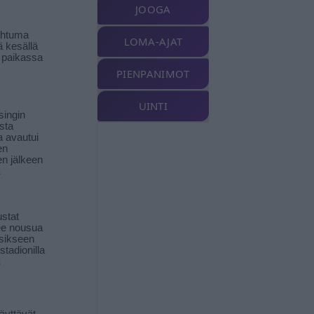
JOOGA
ahtuma
LOMA-AJAT
ä kesällä
 paikassa
PIENPANIMOT
UINTI
singin
sta
a avautui
en
n jälkeen
ä
stat
lee nousua
sikseen
 stadionilla
ä