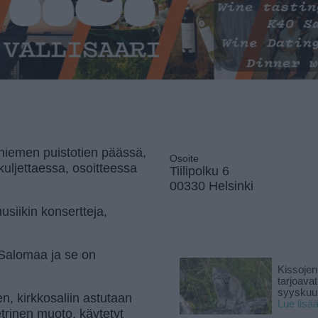
niemen puistotien päässä,
Osoite
ljettaessa, osoitteessa
Tiilipolku 6
00330 Helsinki
siikin konsertteja,
i Salomaa ja se on
Kissojen
tarjoava
syyskuun
, kirkkosaliin astutaan
Lue lisä
etrinen muoto, käytetyt