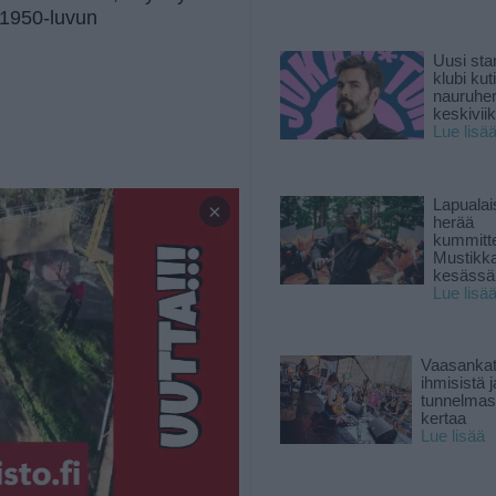
a 1950-luvun
Uusi sta
klubi kut
nauruhe
keskiviik
Lue lisä
Lapuala
×
herää
kummitt
Mustikk
kesässä
Lue lisä
Vaasankatu
ihmisistä j
tunnelmast
kertaa
Lue lisää