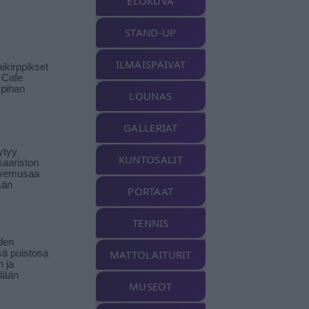
ELOKUVA
STAND-UP
ILMAISPÄIVÄT
ikirppikset
t Cafe
pihan
LOUNAS
GALLERIAT
ytyy
KUNTOSALIT
aariston
livemusaa
sän
PORTAAT
TENNIS
den
ä puistosa
MATTOLAITURIT
n ja
llään
MUSEOT