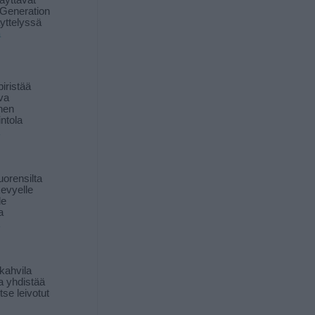
äyttävät
Generation
yttelyssä
ä
iristää
ava
inen
ntola
orensilta
kevyelle
le
a
kahvila
a yhdistää
itse leivotut