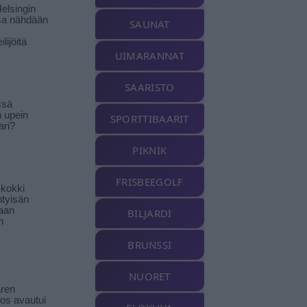
elsingin
sa nähdään
SAUNAT
ilijöitä
UIMARANNAT
SAARISTO
ssä
n upein
SPORTTIBAARIT
ari?
PIKNIK
FRISBEEGOLF
-kokki
htyisän
aan
BILJARDI
n
BRUNSSI
NUORET
ren
tos avautui