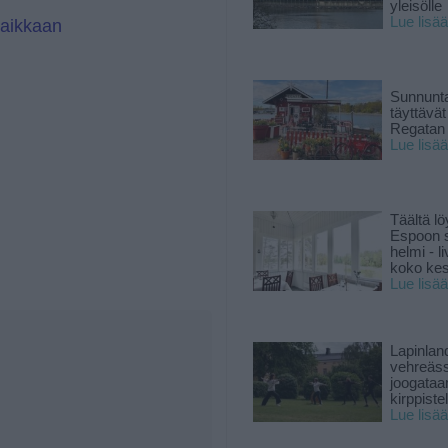
yleisölle
Lue lisää
paikkaan
Sunnunta
täyttävä
Regatan 
Lue lisää
Täältä lö
Espoon s
helmi - 
koko ke
Lue lisää
Lapinlan
vehreäss
joogataa
kirppiste
Lue lisää