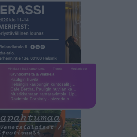
Vinkkaa / lisää tapahtuma
Tietoja
Mediatiedot
Käyntikohteita ja vinkkejä
Pauligin huvila
Helsingin kaupungin kuntosalit j…
Cafe Bertha, Pauligin huvilan ka…
Mustikkamaan rantaravintola, Lip…
Ravintola Fornitaly - pizzeria n…