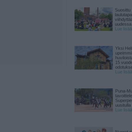
Suosittu
laulutap
viihdyttä
uudessa
Lue lisää
Yksi Hel
upeimmi
huviloist
15 vuod
odotukse
Lue lisä
Puna-Mu
tavoitte
Superpe
uusitulla
Lue lisä