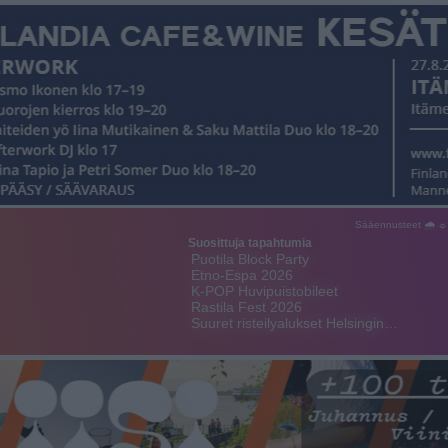
Sääennusteet 🌧 ☼
Suosittuja tapahtumia
Puotila Block Party
Etno-Espa 2026
K-POP Huvipuistobileet
Rastila Fest 2026
Suuret risteilyalukset Helsingin…