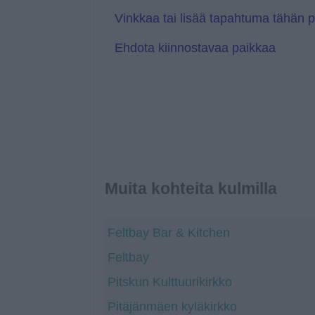
e
s
l
Vinkkaa tai lisää tapahtuma tähän 
a
t
Ehdota kiinnostavaa paikkaa
e
Muita kohteita kulmilla
Feltbay Bar & Kitchen
Feltbay
Pitskun Kulttuurikirkko
Pitäjänmäen kyläkirkko