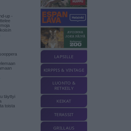
nd-up -
ittelee
rmoja
koisin
ä
isooppera
LAPSILLE
elemaan
amaan
KIRPPIS & VINTAGE
ä
LUONTO &
RETKEILY
 täyttyi
KEIKAT
a
a toista
TERASSIT
GRILLAUS