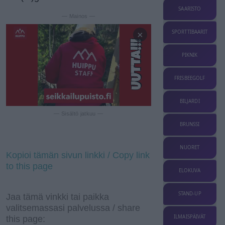
SAARISTO
— Mainos —
SPORTTIBAARIT
×
PIKNIK
FRISBEEGOLF
BILJARDI
— Sisältö jatkuu —
BRUNSSI
NUORET
Kopioi tämän sivun linkki / Copy link
to this page
ELOKUVA
STAND-UP
Jaa tämä vinkki tai paikka
valitsemassasi palvelussa / share
ILMAISPÄIVÄT
this page: