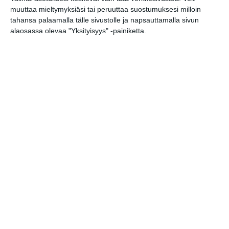
muuttaa mieltymyksiäsi tai peruuttaa suostumuksesi milloin
Bassot jyrisevät
tahansa palaamalla tälle sivustolle ja napsauttamalla sivun
Koffin puistossa
alaosassa olevaa "Yksityisyys" -painiketta.
Taiteiden yönä
Lue lisää
Kissojen Yöt
tarjoavat tunnelmaa
syyskuun iltoihin
Lue lisää
Uusi stand-up -klubi
kutittelee
nauruhermoja
keskiviikkoisin
Lue lisää
Lapualaisooppera
herää