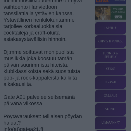
Intiimi musiikkipuolemme on hyvä
vaihtoehto illanviettoon
tanssilattialla ystävien kanssa.
Ystävällinen henkilökuntamme
tarjoilee korkealuokkaisia
LAPSILLE
cocktaileja ja craft-oluita
asiakasystävällisin hinnoin.
KIRPPIS & VINTAGE
Dj:mme soittavat monipuolista
LUONTO &
RETKEILY
musiikkia joka koostuu tämän
päivän suurimmista hiteistä,
KEIKAT
klubiklassikoista sekä suosituista
pop- ja rock-kappaleista kaikilta
TERASSIT
aikakausilta.
GRILLAUS
Gate A21 palvelee seitsemänä
päivänä viikossa.
SAUNAT
Pöytävaraukset: Millaisen pöydän
haluat?
UIMARANNAT
info(at)gatea21.fi