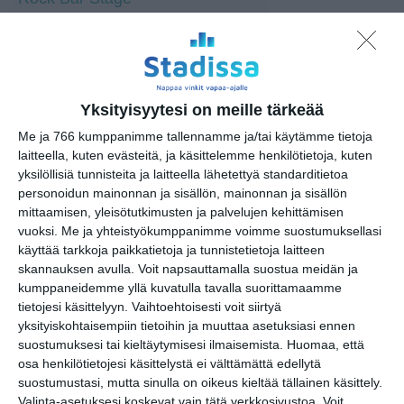
Vltava
Yksityisyytesi on meille tärkeää
Me ja 766 kumppanimme tallennamme ja/tai käytämme tietoja
Osoite
laitteella, kuten evästeitä, ja käsittelemme henkilötietoja, kuten
Annankatu 21
yksilöllisiä tunnisteita ja laitteella lähetettyä standarditietoa
00100 Helsinki
personoidun mainonnan ja sisällön, mainonnan ja sisällön
https://gatea21.fi/
mittaamisen, yleisötutkimusten ja palvelujen kehittämisen
vuoksi.
Me ja yhteistyökumppanimme voimme suostumuksellasi
käyttää tarkkoja paikkatietoja ja tunnistetietoja laitteen
skannauksen avulla. Voit napsauttamalla suostua meidän ja
kumppaneidemme yllä kuvatulla tavalla suorittamaamme
Elokuussa
tietojesi käsittelyyn. Vaihtoehtoisesti voit siirtyä
nautitaan
yksityiskohtaisempiin tietoihin ja muuttaa asetuksiasi ennen
tunnelmallisista
suostumuksesi tai kieltäytymisesi ilmaisemista.
Huomaa, että
elokuvista ulkona
osa henkilötietojesi käsittelystä ei välttämättä edellytä
Lue lisää
suostumustasi, mutta sinulla on oikeus kieltää tällainen käsittely.
Valinta-asetuksesi koskevat vain tätä verkkosivustoa. Voit