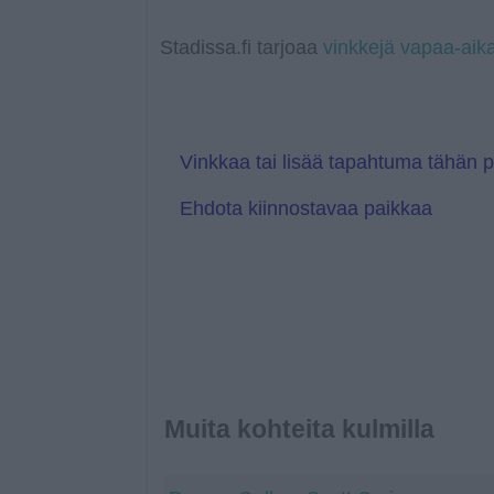
o
p
n
T
g
o
k
p
k
r
e
g
a
r
l
Stadissa.fi tarjoaa
vinkkejä vapaa-aik
n
e
s
T
l
r
a
a
t
n
e
s
l
Vinkkaa tai lisää tapahtuma tähän 
a
t
Ehdota kiinnostavaa paikkaa
e
Muita kohteita kulmilla