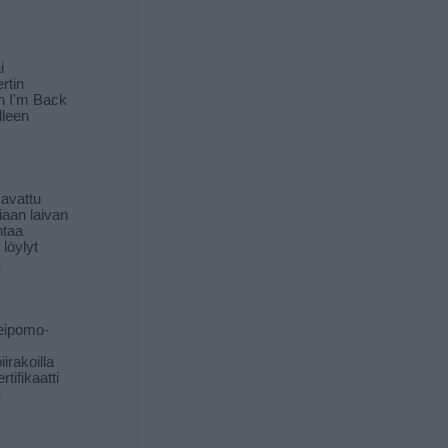
i
rtin
in I'm Back
lleen
 avattu
iaan laivan
ntaa
löylyt
ä
eipomo-
iirakoilla
tifikaatti
ä