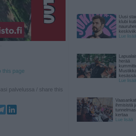
Uusi sta
klubi kut
nauruhe
keskiviik
Lue lisä
 —
Lapuala
herää
kummitt
o this page
Mustikk
kesässä
Lue lisä
asi palvelussa / share this
Vaasankatu
ihmisistä j
T
L
tunnelmast
e
i
kertaa
l
n
Lue lisää
e
k
g
e
r
d