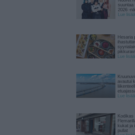
Nuoret n
suuntaa 
2026 -nä
Lue lisä
Hesaria p
ihastutt
syyriala
pikkuravi
Lue lisää
Kruunuvu
avautui 
liikenteel
etuajass
Lue lisää
Kodikas 
Flemarill
kukat ja 
pullat