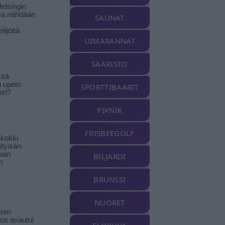
elsingin
sa nähdään
SAUNAT
ilijöitä
UIMARANNAT
SAARISTO
ssä
n upein
SPORTTIBAARIT
ari?
PIKNIK
FRISBEEGOLF
-kokki
htyisän
aan
BILJARDI
n
BRUNSSI
NUORET
ren
tos avautui