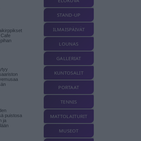
ELOKUVA
STAND-UP
ILMAISPÄIVÄT
ikirppikset
t Cafe
pihan
LOUNAS
GALLERIAT
ytyy
KUNTOSALIT
aariston
livemusaa
sän
PORTAAT
TENNIS
den
ä puistosa
MATTOLAITURIT
n ja
llään
MUSEOT