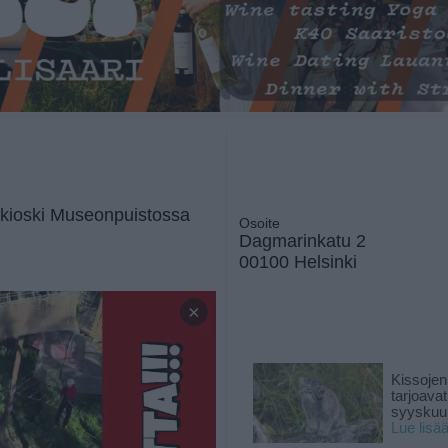
ikioski Museonpuistossa
Osoite
Dagmarinkatu 2
00100 Helsinki
×
Kissojen
tarjoava
syyskuun
Lue lisä