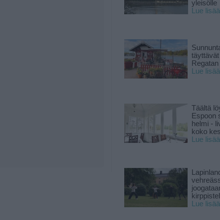
yleisölle
Lue lisää
Sunnunta
täyttävä
Regatan 
Lue lisää
Täältä lö
Espoon s
helmi - 
koko ke
Lue lisää
Lapinlan
vehreäss
joogataa
kirppiste
Lue lisää