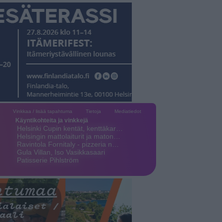
Vinkkaa / lisää tapahtuma
Tietoja
Mediatiedot
Käyntikohteita ja vinkkejä
Helsinki Cupin kentät, kenttäkar…
Helsingin mattolaiturit ja maton…
Ravintola Fornitaly - pizzeria n…
Gula Villan, Iso Vasikkasaari
Patisserie Pihlström