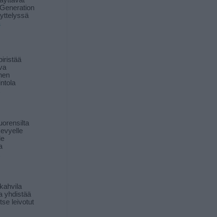
äyttävät
Generation
yttelyssä
ä
iristää
ava
inen
ntola
orensilta
kevyelle
le
a
kahvila
a yhdistää
itse leivotut