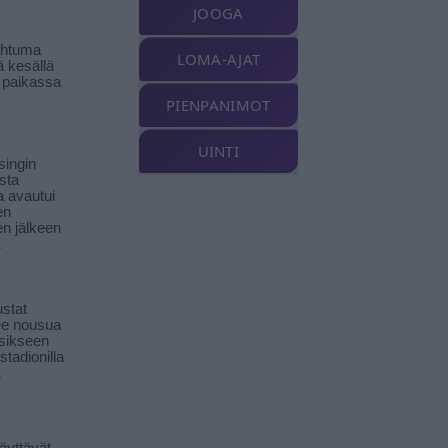
JOOGA
ahtuma
LOMA-AJAT
ä kesällä
 paikassa
PIENPANIMOT
UINTI
singin
sta
a avautui
en
n jälkeen
ä
stat
lee nousua
sikseen
 stadionilla
ä