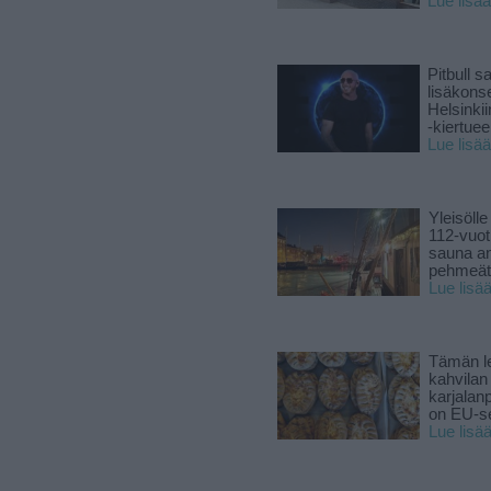
Lue lisää
Pitbull sa
lisäkonse
Helsinki
-kiertuee
Lue lisää
Yleisölle
112-vuot
sauna a
pehmeät 
Lue lisä
Tämän l
kahvilan
karjalanp
on EU-ser
Lue lisä