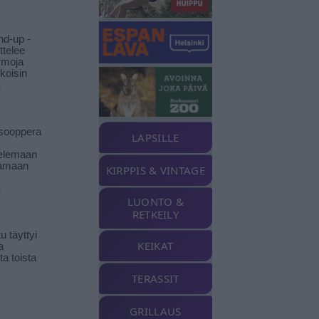
nd-up -
ittelee
rmoja
koisin
ä
isooppera
LAPSILLE
elemaan
amaan
KIRPPIS & VINTAGE
ä
LUONTO &
RETKEILY
 täyttyi
KEIKAT
a
a toista
TERASSIT
GRILLAUS