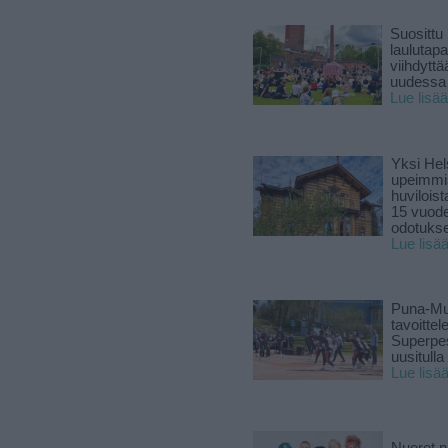
Suosittu
laulutap
viihdyttä
uudessa
Lue lisää
Yksi Hel
upeimmi
huviloist
15 vuod
odotukse
Lue lisä
Puna-Mu
tavoitte
Superpe
uusitulla
Lue lisä