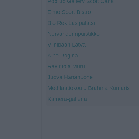
Pop-up Gallery Scott Caris
Elmo Sport Bistro
Bio Rex Lasipalatsi
Nervanderinpuistikko
Viinibaari Latva
Kino Regina
Ravintola Muru
Juova Hanahuone
Meditaatiokoulu Brahma Kumaris
Kamera-galleria