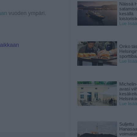
a
I
Näissä H
m
n
satamis
aan
vuoden ympäri.
kesällä
loistoriste
Lue lisää
paikkaan
Onko tä
Helsingi
sporttiba
Lue lisää
Michelin
avasi vii
kesäkeit
Helsinkii
Lue lisää
Suljettu
Hanasaa
voimalai