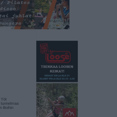
 Yöt
t tunnelmaa
 iltoihin
ä