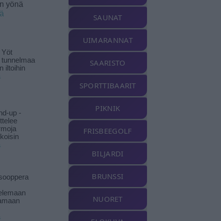
en yönä
ää
SAUNAT
UIMARANNAT
 Yöt
t tunnelmaa
SAARISTO
 iltoihin
ä
SPORTTIBAARIT
PIKNIK
nd-up -
ittelee
rmoja
FRISBEEGOLF
koisin
ä
BILJARDI
BRUNSSI
isooppera
elemaan
NUORET
amaan
ä