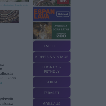
venska teatern ilmasta käsin
LAPSILLE
KIRPPIS & VINTAGE
ssa
LUONTO &
an
RETKEILY
llisista
sta ulkona
KEIKAT
ää
TERASSIT
yrisevät
GRILLAUS
uistossa