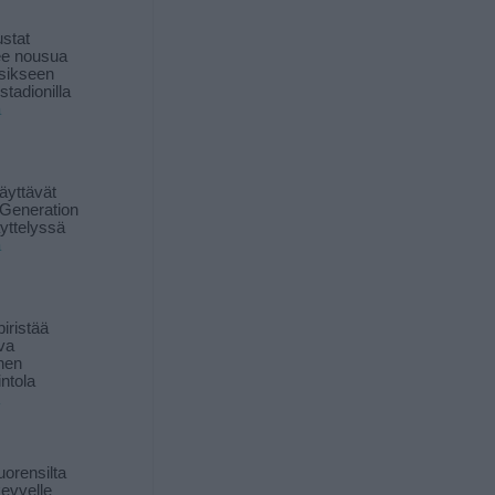
stat
lee nousua
sikseen
 stadionilla
ä
äyttävät
Generation
yttelyssä
ä
iristää
ava
inen
ntola
orensilta
kevyelle