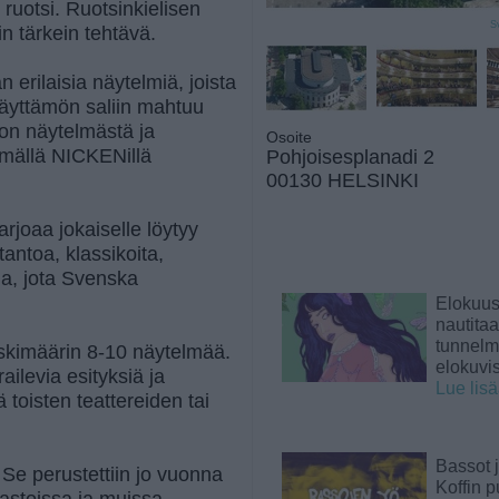
 ruotsi. Ruotsinkielisen
S
in tärkein tehtävä.
 erilaisia näytelmiä, joista
näyttämön saliin mahtuu
on näytelmästä ja
Osoite
mmällä NICKENillä
Pohjoisesplanadi 2
00130 HELSINKI
arjoaa jokaiselle löytyy
antoa, klassikoita,
jia, jota Svenska
Elokuu
nautita
tunnelma
eskimäärin 8-10 näytelmää.
elokuvi
ailevia esityksiä ja
Lue lis
 toisten teattereiden tai
Bassot j
. Se perustettiin jo vuonna
Koffin p