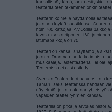
kansallisnäyttämö, jonka esityskieli on
teatteritaiteen tekeminen onkin teatter
Teatterin kolmella näyttämöllä esitetään
jokainen löytää suosikkinsa. Suuren 
noin 700 katsojaa, AMOSilla paikkoja 
lavastuksesta riippuen 160, ja piene
istumapaikkoja on 70.
Teatteri on kansallisnäyttämö ja siksi t
jotakin. Draamaa, uutta kotimaista tuot
musikaaleja, lastenteatteria - ei ole la
Teaternissa ei olisi esitetty.
Svenska Teatern tuottaa vuosittain k
Tämän lisäksi teatterissa nähdään vier
näytelmiä, jotka tuotetaan yhteistyössä
vapaiden teatteriryhmien kanssa.
Teatterilla on pitkä ja arvokas historia