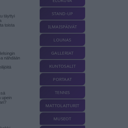
ELOKUVA
STAND-UP
 täyttyi
a
a toista
ILMAISPÄIVÄT
LOUNAS
GALLERIAT
elsingin
sa nähdään
KUNTOSALIT
ilijöitä
PORTAAT
TENNIS
ssä
n upein
ari?
MATTOLAITURIT
MUSEOT