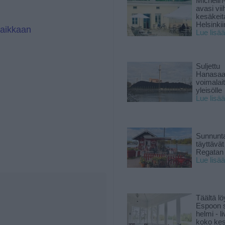
Michelin
avasi vii
kesäkeit
Helsinkii
paikkaan
Lue lisää
Suljettu
Hanasaa
voimalai
yleisölle
Lue lisää
Sunnunta
täyttävä
Regatan 
Lue lisää
Täältä lö
Espoon s
helmi - 
koko ke