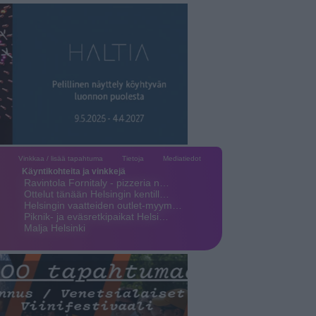
Vinkkaa / lisää tapahtuma
Tietoja
Mediatiedot
Käyntikohteita ja vinkkejä
Ravintola Fornitaly - pizzeria n…
Ottelut tänään Helsingin kentill…
Helsingin vaatteiden outlet-myym…
Piknik- ja eväsretkipaikat Helsi…
Malja Helsinki