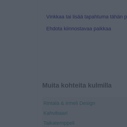
a
a
t
n
e
s
l
Vinkkaa tai lisää tapahtuma tähän 
a
t
Ehdota kiinnostavaa paikkaa
e
Muita kohteita kulmilla
Rintala & Irmeli Design
Kahvibaari
Taikatemppeli