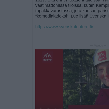
1827. Sitä ennen teatterit aitoissa, va
vaatimattomissa tiloissa, kuten Kamp
tupakkavarastossa, jota kansan pariss
"komedialadoksi". Lue lisää Svenska 
https://www.svenskateatern.fi/
— Mainos —