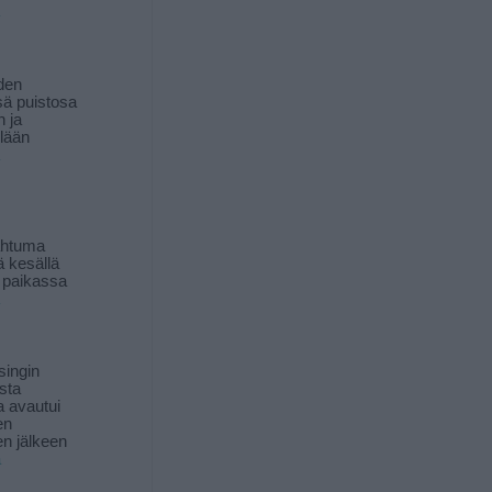
den
ä puistosa
n ja
llään
ahtuma
ä kesällä
 paikassa
singin
sta
a avautui
en
n jälkeen
ä