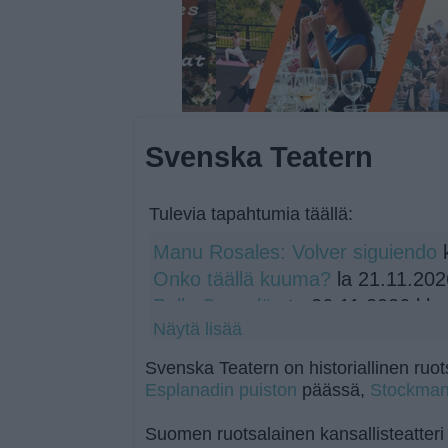
Svenska Teatern
Tulevia tapahtumia täällä:
Manu Rosales: Volver siguiendo
k
Onko täällä kuuma?
la 21.11.202
Pelle Svanslös
to 26.11.2026 klo
Näytä lisää
Svenska Teatern on historiallinen ruots
Esplanadin puiston
päässä,
Stockman
Suomen ruotsalainen kansallisteatter