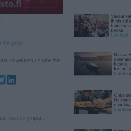
Vaasankatu
 —
ihmisistä j
tunnelmast
kertaa
Lue lisää
o this page
Näissä H
satamis
asi palvelussa / share this
kesällä
loistoriste
Lue lisää
T
L
e
i
l
n
e
k
Onko tä
g
e
Helsingi
r
d
sporttiba
a
I
Lue lisää
m
n
aan
vuoden ympäri.