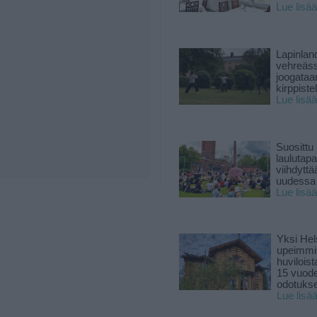
Lue lisää
Lapinlan
vehreäss
joogataa
kirppiste
Lue lisää
Suosittu
laulutap
viihdyttä
uudessa
Lue lisää
Yksi Hel
upeimmi
huviloist
15 vuod
odotukse
Lue lisä