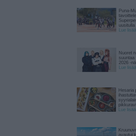
Puna-Mu
tavoitte
Superpe
uusitulla
Lue lisä
Nuoret n
suuntaa 
2026 -nä
Lue lisä
Hesaria p
ihastutt
syyriala
pikkuravi
Lue lisää
Kruunuvu
avautui 