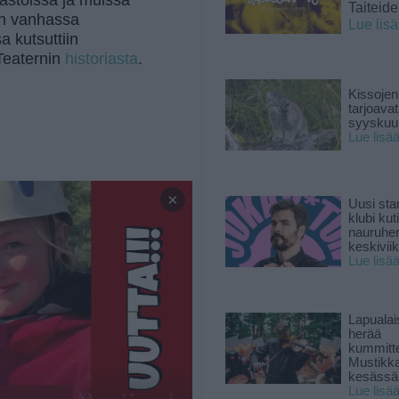
rastoissa ja muissa
Taiteid
in vanhassa
Lue lis
a kutsuttiin
Teaternin
historiasta
.
Kissojen
tarjoava
syyskuun
Lue lisä
×
Uusi sta
klubi kut
nauruhe
keskiviik
Lue lisä
Lapuala
herää
kummitt
Mustikk
kesässä
Lue lisä