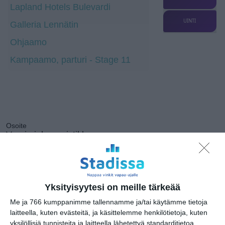
Lapland Hotels Bulevardi
UINTI
Galleria Lennätin
Ohjaamo
Kampaamo, parturi - Stage 11
Osoite
Vuorimiehenpuistikko
00140 Helsinki
Yksityisyytesi on meille tärkeää
Me ja 766 kumppanimme tallennamme ja/tai käytämme tietoja
Kissojen Yöt
laitteella, kuten evästeitä, ja käsittelemme henkilötietoja, kuten
tarjoavat tunnelmaa
syyskuun iltoihin
yksilöllisiä tunnisteita ja laitteella lähetettyä standarditietoa