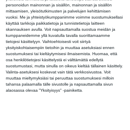
Lue lisää
personoidun mainonnan ja sisällön, mainonnan ja sisällön
mittaamisen, yleisötutkimusten ja palvelujen kehittämisen
vuoksi.
Me ja yhteistyökumppanimme voimme suostumuksellasi
käyttää tarkkoja paikkatietoja ja tunnistetietoja laitteen
Uusi stand-up -klubi
kutittelee
skannauksen avulla. Voit napsauttamalla suostua meidän ja
nauruhermoja
kumppaneidemme yllä kuvatulla tavalla suorittamaamme
keskiviikkoisin
tietojesi käsittelyyn. Vaihtoehtoisesti voit siirtyä
Lue lisää
yksityiskohtaisempiin tietoihin ja muuttaa asetuksiasi ennen
suostumuksesi tai kieltäytymisesi ilmaisemista.
Huomaa, että
osa henkilötietojesi käsittelystä ei välttämättä edellytä
Lapualaisooppera
suostumustasi, mutta sinulla on oikeus kieltää tällainen käsittely.
herää
kummittelemaan
Valinta-asetuksesi koskevat vain tätä verkkosivustoa. Voit
Mustikkamaan
muuttaa mieltymyksiäsi tai peruuttaa suostumuksesi milloin
kesässä
tahansa palaamalla tälle sivustolle ja napsauttamalla sivun
Lue lisää
alaosassa olevaa "Yksityisyys" -painiketta.
Vaasankatu täyttyi
ihmisistä ja
tunnelmasta toista
kertaa
Lue lisää