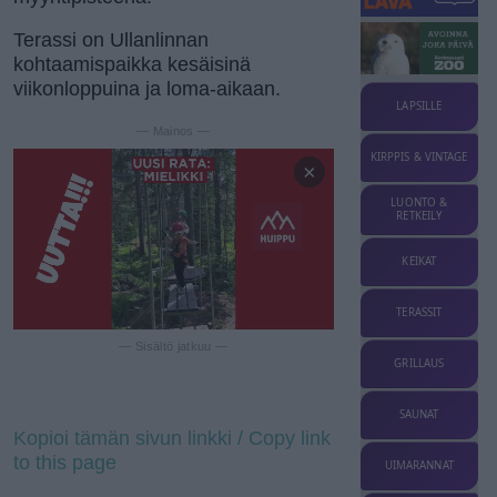
Terassi on Ullanlinnan
kohtaamispaikka kesäisinä
viikonloppuina ja loma-aikaan.
LAPSILLE
— Mainos —
KIRPPIS & VINTAGE
×
LUONTO &
RETKEILY
KEIKAT
TERASSIT
— Sisältö jatkuu —
GRILLAUS
SAUNAT
Kopioi tämän sivun linkki / Copy link
to this page
UIMARANNAT