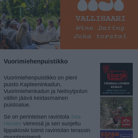
Vuorimiehenpuistikko
Vuorimiehenpuistikko on pieni
puisto Kapteeninkadun,
Vuorimiehenkadun ja Neitsytpolun
välliin jäävä keidasmainen
puistoalue.
Se on perinteisen ravintola
Sea
Horsen
vieressä ja sen suojeltu
lippakioski toimii ravintolan terassin
myyntipisteenä.