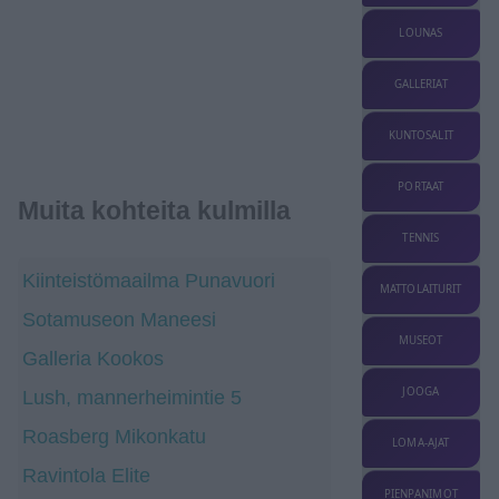
LOUNAS
GALLERIAT
KUNTOSALIT
PORTAAT
Muita kohteita kulmilla
TENNIS
Kiinteistömaailma Punavuori
MATTOLAITURIT
Sotamuseon Maneesi
MUSEOT
Galleria Kookos
JOOGA
Lush, mannerheimintie 5
Roasberg Mikonkatu
LOMA-AJAT
Ravintola Elite
PIENPANIMOT