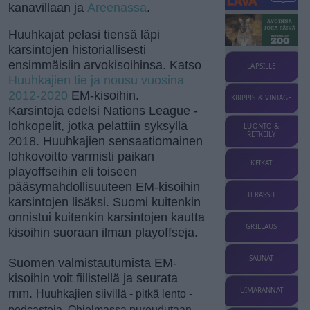
kanavillaan ja
Areenassa
.
Huuhkajat pelasi tiensä läpi
karsintojen historiallisesti
ensimmäisiin arvokisoihinsa. Katso
LAPSILLE
Huuhkajien tie ja nousu vuosina
2012-2020
EM-kisoihin.
KIRPPIS & VINTAGE
Karsintoja edelsi Nations League -
lohkopelit, jotka pelattiin syksyllä
LUONTO &
RETKEILY
2018. Huuhkajien sensaatiomainen
lohkovoitto varmisti paikan
KEIKAT
playoffseihin eli toiseen
pääsymahdollisuuteen EM-kisoihin
TERASSIT
karsintojen lisäksi. Suomi kuitenkin
onnistui kuitenkin karsintojen kautta
GRILLAUS
kisoihin suoraan ilman playoffseja.
SAUNAT
Suomen valmistautumista EM-
kisoihin voit fiilistellä ja seurata
UIMARANNAT
mm.
Huuhkajien siivillä - pitkä lento -
podcasteja. Ohjelmassa
pureudutaan