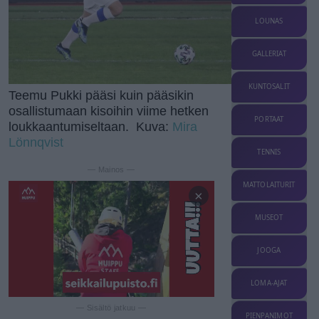
LOUNAS
GALLERIAT
KUNTOSALIT
Teemu Pukki pääsi kuin pääsikin
osallistumaan kisoihin viime hetken
PORTAAT
loukkaantumiseltaan. Kuva:
Mira
Lönnqvist
TENNIS
— Mainos —
MATTOLAITURIT
×
MUSEOT
JOOGA
LOMA-AJAT
— Sisältö jatkuu —
PIENPANIMOT