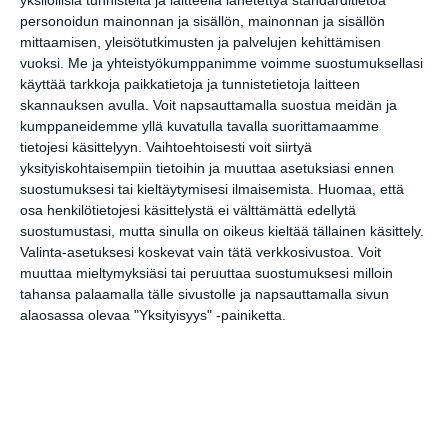
(Dublin)
yksilöllisiä tunnisteita ja laitteella lähetettyä standarditietoa
personoidun mainonnan ja sisällön, mainonnan ja sisällön
klo 22:00 F-lohko Saksa -
mittaamisen, yleisötutkimusten ja palvelujen kehittämisen
Unkari (München)
vuoksi.
Me ja yhteistyökumppanimme voimme suostumuksellasi
klo 22:00 F-lohko Portugali -
käyttää tarkkoja paikkatietoja ja tunnistetietoja laitteen
Ranska (Budapest)
skannauksen avulla. Voit napsauttamalla suostua meidän ja
kumppaneidemme yllä kuvatulla tavalla suorittamaamme
Cup-vaihe (16)
tietojesi käsittelyyn. Vaihtoehtoisesti voit siirtyä
lauantai 27.6. klo 19 ja klo 22
yksityiskohtaisempiin tietoihin ja muuttaa asetuksiasi ennen
sunnuntai 28.6. klo 19 ja klo 22
suostumuksesi tai kieltäytymisesi ilmaisemista.
Huomaa, että
maanantai 29.6. klo 19 ja klo 22
osa henkilötietojesi käsittelystä ei välttämättä edellytä
suostumustasi, mutta sinulla on oikeus kieltää tällainen käsittely.
Puolivälierät
Valinta-asetuksesi koskevat vain tätä verkkosivustoa. Voit
perjantai 2.7. klo 19 ja klo 22
muuttaa mieltymyksiäsi tai peruuttaa suostumuksesi milloin
lauantai 3.7. klo 19 ja klo 22
tahansa palaamalla tälle sivustolle ja napsauttamalla sivun
alaosassa olevaa "Yksityisyys" -painiketta.
Välierät
tiistai 6.7. klo klo 22
keskiviikko 7.7. klo klo 22
Loppuottelu
sunnuntai 11.7. klo 22