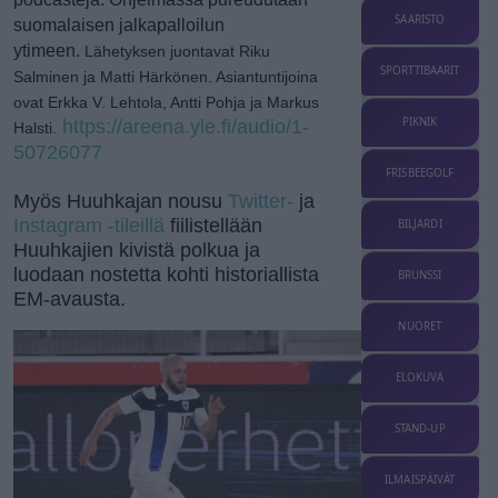
SAARISTO
suomalaisen jalkapalloilun
ytimeen.
Lähetyksen juontavat Riku
SPORTTIBAARIT
Salminen ja Matti Härkönen. Asiantuntijoina
ovat Erkka V. Lehtola, Antti Pohja ja Markus
PIKNIK
https://areena.yle.fi/audio/1-
Halsti.
50726077
FRISBEEGOLF
Myös Huuhkajan nousu
Twitter-
ja
Instagram -tileillä
fiilistellään
BILJARDI
Huuhkajien kivistä polkua ja
luodaan nostetta kohti historiallista
BRUNSSI
EM-avausta.
NUORET
ELOKUVA
STAND-UP
ILMAISPÄIVÄT