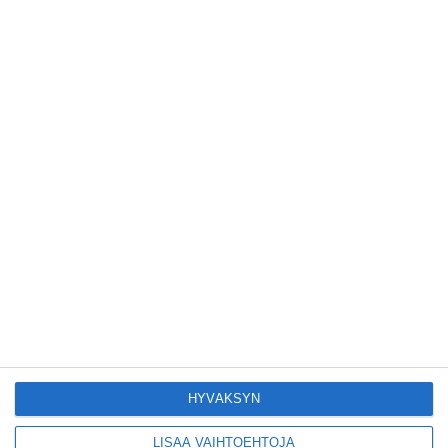
Lue lisää
Tämän leipomo-
kahvilan
karjalanpiirakoilla on
EU-sertifikaatti
Lue lisää
Konepajan näyttämö
toi kiinnostavia
toimijoita Vallilaan
Lue lisää
Suosittu esitys tekee
joukkue- voimistelun
kääntöpuolia
näkyväksi
HYVÄKSYN
Lue lisää
LISÄÄ VAIHTOEHTOJA