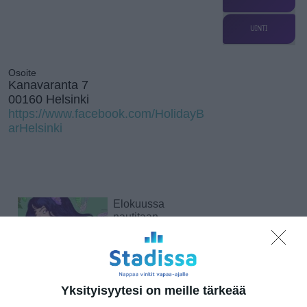
UINTI
Osoite
Kanavaranta 7
00160 Helsinki
https://www.facebook.com/HolidayB
arHelsinki
Elokuussa
nautitaan
tunnelmallisista
elokuvista ulkona
Lue lisää
Yksityisyytesi on meille tärkeää
Bassot jyrisevät