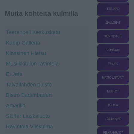
LOUNAS
Muita kohteita kulmilla
GALLERIAT
Teerenpeli Keskuskatu
KUNTOSALIT
Kämp Galleria
PORTAAT
Klassinen Hietsu
Musiikkitalon ravintola
TENNIS
El Jefe
MATTOLAITURIT
Taivallahden puisto
MUSEOT
Bistro Badenbaden
Amarillo
JOOGA
Skiffer Liuskaluoto
LOMA-AJAT
Ravintola Viiskulma
PIENPANIMOT