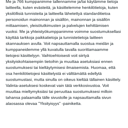
Me ja 766 kumppanimme tallennamme ja/tai käytämme tietoja
Koffin puistossa
laitteella, kuten evästeitä, ja käsittelemme henkilötietoja, kuten
Taiteiden yönä
yksilöllisiä tunnisteita ja laitteella lähetettyä standarditietoa
Lue lisää
personoidun mainonnan ja sisällön, mainonnan ja sisällön
mittaamisen, yleisötutkimusten ja palvelujen kehittämisen
vuoksi.
Me ja yhteistyökumppanimme voimme suostumuksellasi
Kissojen Yöt
käyttää tarkkoja paikkatietoja ja tunnistetietoja laitteen
tarjoavat tunnelmaa
skannauksen avulla. Voit napsauttamalla suostua meidän ja
syyskuun iltoihin
kumppaneidemme yllä kuvatulla tavalla suorittamaamme
Lue lisää
tietojesi käsittelyyn. Vaihtoehtoisesti voit siirtyä
yksityiskohtaisempiin tietoihin ja muuttaa asetuksiasi ennen
suostumuksesi tai kieltäytymisesi ilmaisemista.
Huomaa, että
Uusi stand-up -klubi
osa henkilötietojesi käsittelystä ei välttämättä edellytä
kutittelee
suostumustasi, mutta sinulla on oikeus kieltää tällainen käsittely.
nauruhermoja
Valinta-asetuksesi koskevat vain tätä verkkosivustoa. Voit
keskiviikkoisin
Lue lisää
muuttaa mieltymyksiäsi tai peruuttaa suostumuksesi milloin
tahansa palaamalla tälle sivustolle ja napsauttamalla sivun
alaosassa olevaa "Yksityisyys" -painiketta.
Lapualaisooppera
herää
kummittelemaan
Mustikkamaan
kesässä