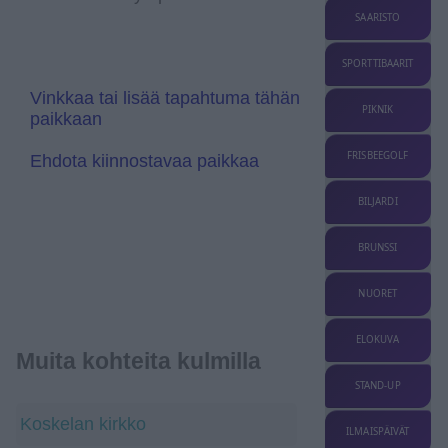
l
r
SAARISTO
a
a
t
n
e
s
SPORTTIBAARIT
l
a
Vinkkaa tai lisää tapahtuma tähän
t
PIKNIK
paikkaan
e
FRISBEEGOLF
Ehdota kiinnostavaa paikkaa
BILJARDI
BRUNSSI
NUORET
ELOKUVA
Muita kohteita kulmilla
STAND-UP
Koskelan kirkko
ILMAISPÄIVÄT