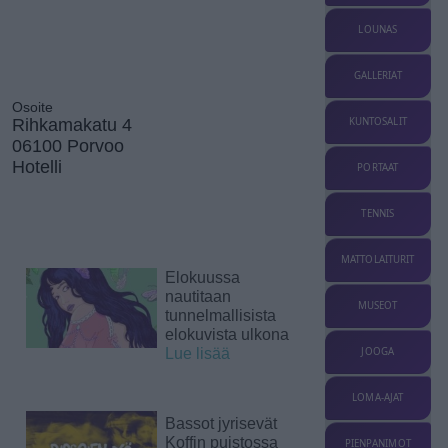
LOUNAS
GALLERIAT
Osoite
Rihkamakatu 4
KUNTOSALIT
06100 Porvoo
Hotelli
PORTAAT
TENNIS
MATTOLAITURIT
Elokuussa
nautitaan
MUSEOT
tunnelmallisista
elokuvista ulkona
Lue lisää
JOOGA
LOMA-AJAT
Bassot jyrisevät
Koffin puistossa
PIENPANIMOT