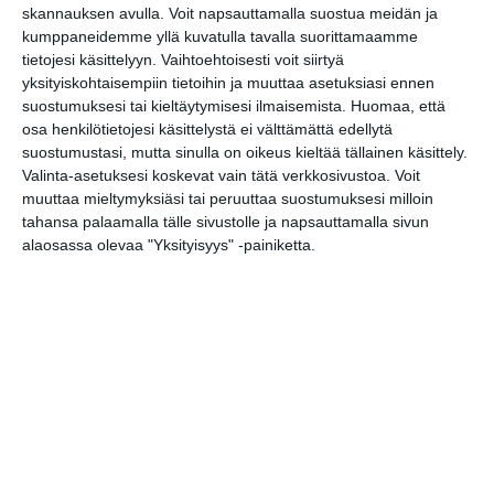
skannauksen avulla. Voit napsauttamalla suostua meidän ja
kumppaneidemme yllä kuvatulla tavalla suorittamaamme
tietojesi käsittelyyn. Vaihtoehtoisesti voit siirtyä
Vaasankatu täyttyi
yksityiskohtaisempiin tietoihin ja muuttaa asetuksiasi ennen
ihmisistä ja
tunnelmasta toista
suostumuksesi tai kieltäytymisesi ilmaisemista.
Huomaa, että
kertaa
osa henkilötietojesi käsittelystä ei välttämättä edellytä
Lue lisää
suostumustasi, mutta sinulla on oikeus kieltää tällainen käsittely.
Valinta-asetuksesi koskevat vain tätä verkkosivustoa. Voit
muuttaa mieltymyksiäsi tai peruuttaa suostumuksesi milloin
Näissä Helsingin
tahansa palaamalla tälle sivustolle ja napsauttamalla sivun
satamissa nähdään
alaosassa olevaa "Yksityisyys" -painiketta.
kesällä
loistoristeilijöitä
Lue lisää
Onko tässä
Helsingin upein
sporttibaari?
Lue lisää