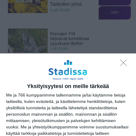
Taiteiden yönä
Lue lisää
UINTI
Kissojen Yöt
tarjoavat tunnelmaa
syyskuun iltoihin
Lue lisää
Uusi stand-up -klubi
kutittelee
nauruhermoja
keskiviikkoisin
Yksityisyytesi on meille tärkeää
Lue lisää
Me ja 766 kumppanimme tallennamme ja/tai käytämme tietoja
laitteella, kuten evästeitä, ja käsittelemme henkilötietoja, kuten
yksilöllisiä tunnisteita ja laitteella lähetettyä standarditietoa
Lapualaisooppera
personoidun mainonnan ja sisällön, mainonnan ja sisällön
herää
kummittelemaan
mittaamisen, yleisötutkimusten ja palvelujen kehittämisen
Mustikkamaan
vuoksi.
Me ja yhteistyökumppanimme voimme suostumuksellasi
kesässä
käyttää tarkkoja paikkatietoja ja tunnistetietoja laitteen
Lue lisää