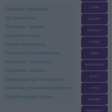
LOUNAS
Fallkullan kotieläintila
RC-Ratakeskus
GALLERIAT
Terveystie, Tapanila
KUNTOSALIT
Alppikylän huippu
PORTAAT
Malmin hautausmaa
Pukinmäen kuvataidekoulu,
TENNIS
Pukinmäen Taidekoulut
MATTOLAITURIT
Kuulijantie, Tapanila
MUSEOT
Tapulikaupungin liikuntapuisto
Viikinmäen jätevedenpuhdistamo
JOOGA
Tapulikaupungin kirjasto
LOMA-AJAT
PIENPANIMOT