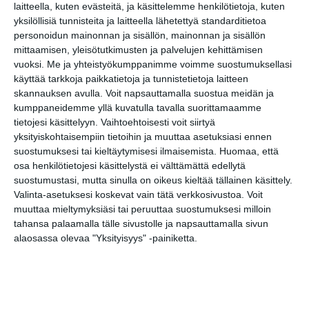
laitteella, kuten evästeitä, ja käsittelemme henkilötietoja, kuten
yksilöllisiä tunnisteita ja laitteella lähetettyä standarditietoa
personoidun mainonnan ja sisällön, mainonnan ja sisällön
mittaamisen, yleisötutkimusten ja palvelujen kehittämisen
Kissojen Yöt
tarjoavat tunnelmaa
vuoksi.
Me ja yhteistyökumppanimme voimme suostumuksellasi
syyskuun iltoihin
käyttää tarkkoja paikkatietoja ja tunnistetietoja laitteen
Lue lisää
skannauksen avulla. Voit napsauttamalla suostua meidän ja
kumppaneidemme yllä kuvatulla tavalla suorittamaamme
tietojesi käsittelyyn. Vaihtoehtoisesti voit siirtyä
Uusi stand-up -klubi
yksityiskohtaisempiin tietoihin ja muuttaa asetuksiasi ennen
kutittelee
suostumuksesi tai kieltäytymisesi ilmaisemista.
Huomaa, että
nauruhermoja
osa henkilötietojesi käsittelystä ei välttämättä edellytä
keskiviikkoisin
Lue lisää
suostumustasi, mutta sinulla on oikeus kieltää tällainen käsittely.
Valinta-asetuksesi koskevat vain tätä verkkosivustoa. Voit
muuttaa mieltymyksiäsi tai peruuttaa suostumuksesi milloin
tahansa palaamalla tälle sivustolle ja napsauttamalla sivun
Lapualaisooppera
herää
alaosassa olevaa "Yksityisyys" -painiketta.
kummittelemaan
Mustikkamaan
kesässä
Lue lisää