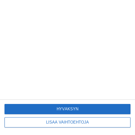
Tämän leipomo-
kahvilan
karjalanpiirakoilla on
EU-sertifikaatti
Lue lisää
Konepajan näyttämö
toi kiinnostavia
toimijoita Vallilaan
Lue lisää
Suosittu esitys tekee
joukkue- voimistelun
kääntöpuolia
näkyväksi
Lue lisää
HYVÄKSYN
LISÄÄ VAIHTOEHTOJA
Yrjönkadun uimahalli
avautui pitkän