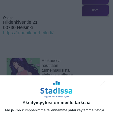
UINTI
Osoite
Hiidenkiventie 21
00730 Helsinki
https://tapanilanurheilu.fi/
Elokuussa
nautitaan
tunnelmallisista
elokuvista ulkona
Lue lisää
Bassot jyrisevät
Koffin puistossa
Yksityisyytesi on meille tärkeää
Taiteiden yönä
Me ja 766 kumppanimme tallennamme ja/tai käytämme tietoja
Lue lisää