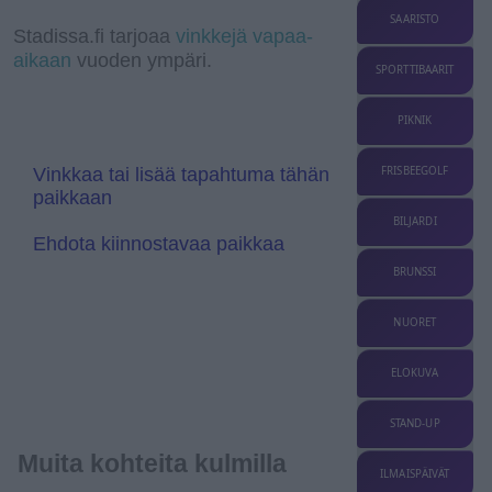
r
k
d
p
k
r
e
g
SAARISTO
a
I
a
r
l
Stadissa.fi tarjoaa
vinkkejä vapaa-
m
n
n
e
aikaan
vuoden ympäri.
s
T
SPORTTIBAARIT
l
r
a
a
t
n
PIKNIK
e
s
l
a
Vinkkaa tai lisää tapahtuma tähän
FRISBEEGOLF
t
paikkaan
e
BILJARDI
Ehdota kiinnostavaa paikkaa
BRUNSSI
NUORET
ELOKUVA
STAND-UP
Muita kohteita kulmilla
ILMAISPÄIVÄT