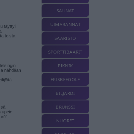
ä
SAUNAT
UIMARANNAT
 täyttyi
a
a toista
SAARISTO
SPORTTIBAARIT
PIKNIK
elsingin
sa nähdään
FRISBEEGOLF
ilijöitä
BILJARDI
BRUNSSI
ssä
n upein
ari?
NUORET