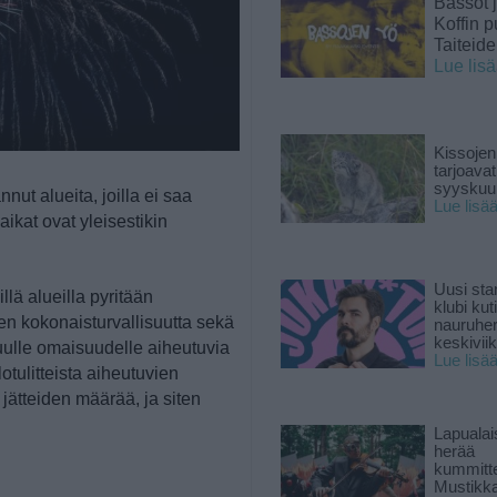
Bassot j
Koffin p
Taiteid
Lue lis
Kissojen
tarjoava
syyskuun
nut alueita, joilla ei saa
Lue lisä
ikat ovat yleisestikin
Uusi sta
illä alueilla pyritään
klubi kut
n kokonaisturvallisuutta sekä
nauruhe
keskiviik
uulle omaisuudelle aiheutuvia
Lue lisä
tulitteista aiheutuvien
jätteiden määrää, ja siten
Lapuala
herää
kummitt
Mustikk