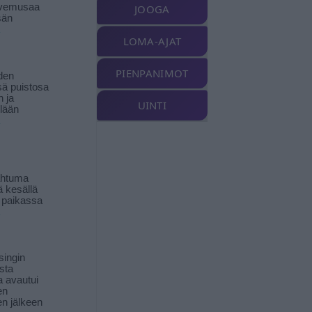
livemusaa
JOOGA
sän
LOMA-AJAT
PIENPANIMOT
den
ä puistosa
n ja
UINTI
llään
ahtuma
ä kesällä
 paikassa
singin
sta
a avautui
en
n jälkeen