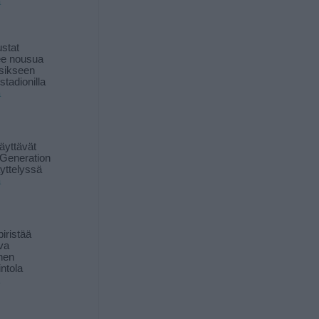
ä
stat
lee nousua
sikseen
 stadionilla
ä
äyttävät
Generation
yttelyssä
ä
iristää
ava
inen
ntola