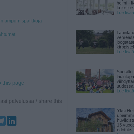
helmi - 
koko ke
Lue lisää
tien ampumispaikkoja
Lapinlan
ahtumat
vehreäss
joogataa
kirppiste
Lue lisää
Suosittu
laulutap
viihdyttä
o this page
uudessa
Lue lisää
asi palvelussa / share this
Yksi Hel
upeimmi
T
L
huviloist
e
i
15 vuod
l
n
odotukse
e
k