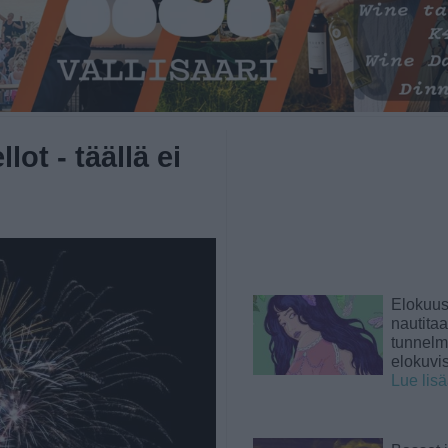
lot - täällä ei
Elokuu
nautita
tunnelma
elokuvi
Lue lis