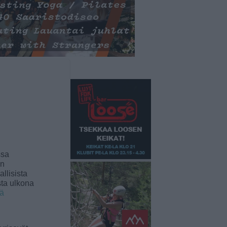
ssa
an
llisista
sta ulkona
ää