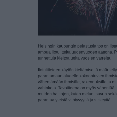
Helsingin kaupungin pelastuslaitos on listan
ampua ilotulitteita uudenvuoden aattona. Pa
tunnettuja kieltoalueita vuosien varrelta.
Ilotulitteiden käytön kieltämisellä määritelly
parantamaan alueelle kokoontuvien ihmiste
vähentämään ihmisille, rakennuksille ja m
vahinkoja. Tavoitteena on myös vähentää ilo
muiden haittojen, kuten melun, savun sekä 
parantaa yleistä viihtyvyyttä ja siisteyttä.