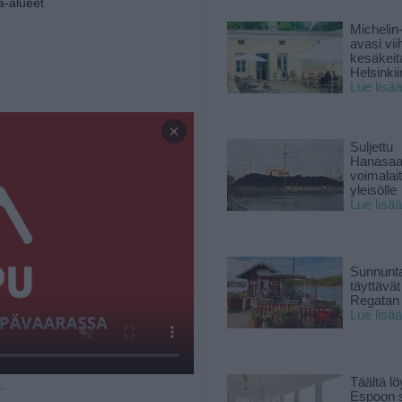
a-alueet
Michelin
avasi vii
kesäkeit
Helsinkii
Lue lisää
×
Suljettu
Hanasaa
voimalai
yleisölle
Lue lisää
Sunnunta
täyttävä
Regatan 
Lue lisää
Täältä lö
 —
Espoon s