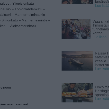
kesässä
alueet: Yliopistonkatu –
Lue lisä
linaukio – Töölönlahdenkatu –
laistori – Mannerheiminaukio –
– Simonkatu – Mannerheimintie –
Vaasankatu
ihmisistä j
katu – Aleksanterinkatu –
tunnelmast
kertaa
Lue lisää
Näissä H
satamis
kesällä
loistoriste
Lue lisää
Onko tä
ueineen
Helsingi
sporttiba
Lue lisää
lmäen asema-alueet