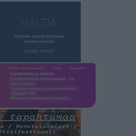
Vinkkaa / lisää tapahtuma
Tietoja
Mediatiedot
Käyntikohteita ja vinkkejä
Lentokoneiden katselupaikat - ka…
Kansalaistori
Kuntoportaat ja pääkaupunkiseudu…
Öljysäiliö 468
Ilmaiset parkkipaikat Helsingiss…