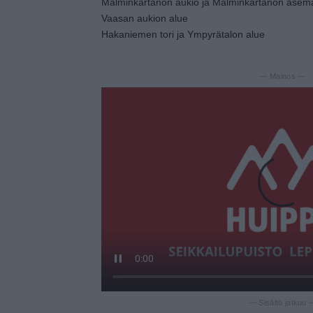
Malminkartanon aukio ja Malminkartanon asem
Vaasan aukion alue
Hakaniemen tori ja Ympyrätalon alue
— Mainos —
— Sisältö jatkuu