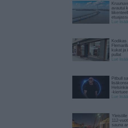
Kruunuvu
avautui 
liikenteel
etuajass
Lue lisää
Kodikas 
Flemarill
kukat ja 
pullat
Lue lisää
Pitbull sa
lisäkonse
Helsinki
-kiertuee
Lue lisää
Yleisölle
112-vuot
sauna a