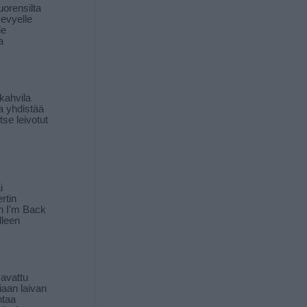
orensilta
kevyelle
le
a
kahvila
a yhdistää
itse leivotut
i
rtin
in I'm Back
lleen
 avattu
iaan laivan
ntaa