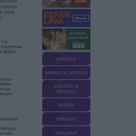
yrisevät
uistossa
en yönä
ää
 Yöt
t tunnelmaa
 iltoihin
ä
LAPSILLE
KIRPPIS & VINTAGE
nd-up -
ittelee
LUONTO &
rmoja
RETKEILY
koisin
ä
KEIKAT
TERASSIT
isooppera
elemaan
GRILLAUS
amaan