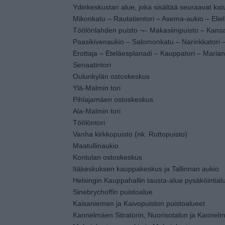
Ydinkeskustan alue, joka sisältää seuraavat katu
Mikonkatu – Rautatientori – Asema-aukio – Elie
Töölönlahden puisto ¬– Makasiinipuisto – Kansa
Paasikivenaukio – Salomonkatu – Narinkkatori 
Erottaja – Eteläesplanadi – Kauppatori – Marian
Senaatintori
Oulunkylän ostoskeskus
Ylä-Malmin tori
Pihlajamäen ostoskeskus
Ala-Malmin tori
Töölöntori
Vanha kirkkopuisto (nk. Ruttopuisto)
Maatullinaukio
Kontulan ostoskeskus
Itäkeskuksen kauppakeskus ja Tallinnan aukio
Helsingin Kauppahallin tausta-alue pysäköintial
Sinebrychoffin puistoalue
Kaisaniemen ja Kaivopuiston puistoalueet
Kannelmäen Sitratorin, Nuorisotalon ja Kanne