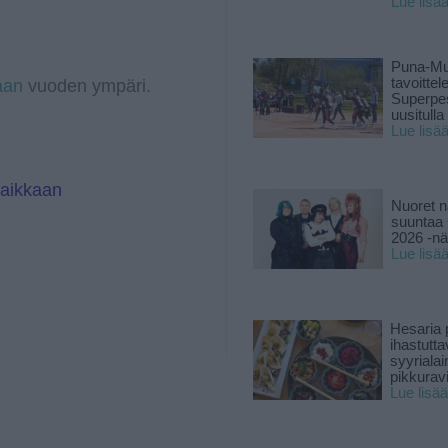
Lue lisä
g
e
r
d
a
I
m
n
Puna-Mu
tavoitte
aan
vuoden ympäri.
Superpe
uusitulla
Lue lisä
paikkaan
Nuoret n
suuntaa 
2026 -nä
Lue lisä
Hesaria p
ihastutt
syyriala
pikkuravi
Lue lisää