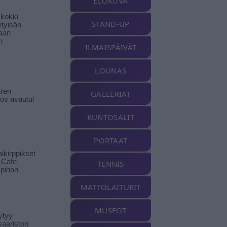
ELOKUVA
-kokki
STAND-UP
htyisän
aan
n
ILMAISPÄIVÄT
LOUNAS
ren
GALLERIAT
tos avautui
KUNTOSALIT
PORTAAT
ikirppikset
t Cafe
TENNIS
pihan
MATTOLAITURIT
MUSEOT
ytyy
aariston