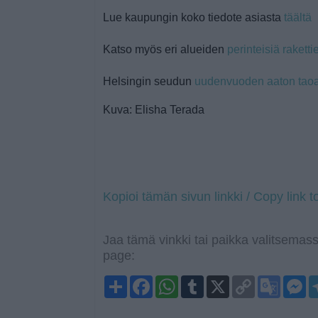
Lue kaupungin koko tiedote asiasta
täältä
Katso myös eri alueiden
perinteisiä raket
Helsingin seudun
uudenvuoden aaton tao
Kuva: Elisha Terada
Kopioi tämän sivun linkki / Copy link t
Jaa tämä vinkki tai paikka valitsemass
page:
S
F
W
T
X
C
G
M
h
a
h
u
o
o
e
a
c
a
m
p
o
s
r
e
t
b
y
g
s