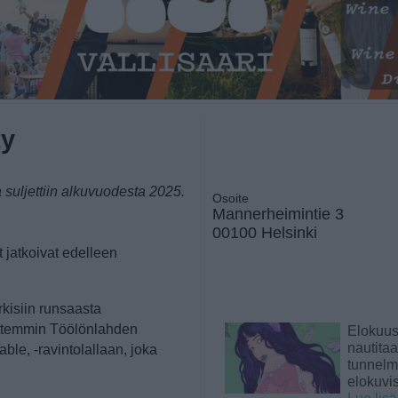
ty
a suljettiin alkuvuodesta 2025.
Osoite
Mannerheimintie 3
00100 Helsinki
 jatkoivat edelleen
rkisiin runsaasta
sittemmin Töölönlahden
Elokuu
nautita
le, -ravintolallaan, joka
tunnelma
elokuvi