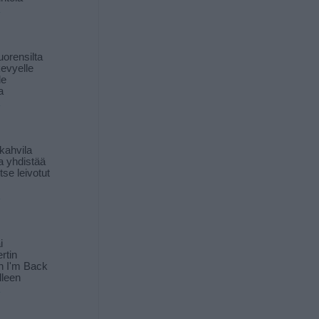
orensilta
kevyelle
le
a
kahvila
a yhdistää
itse leivotut
i
rtin
in I'm Back
lleen