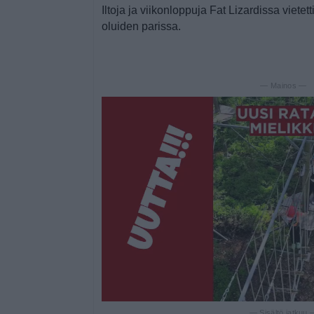
Iltoja ja viikonloppuja Fat Lizardissa vietett
oluiden parissa.
— Mainos —
— Sisältö jatkuu