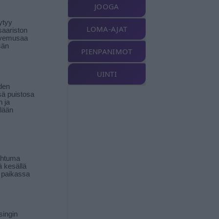
JOOGA
ytyy
LOMA-AJAT
aariston
livemusaa
sän
PIENPANIMOT
UINTI
den
ä puistosa
n ja
llään
ahtuma
ä kesällä
 paikassa
singin