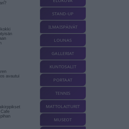
ELOKUVA
ari?
STAND-UP
ILMAISPÄIVÄT
-kokki
htyisän
aan
LOUNAS
n
GALLERIAT
KUNTOSALIT
ren
tos avautui
PORTAAT
TENNIS
MATTOLAITURIT
ikirppikset
t Cafe
pihan
MUSEOT