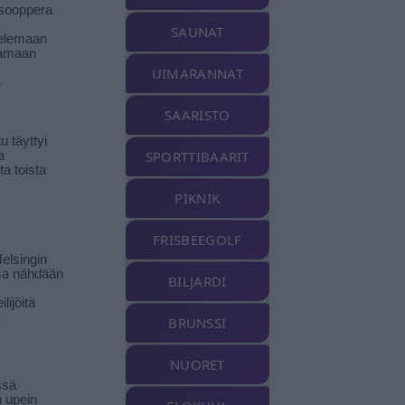
isooppera
SAUNAT
elemaan
amaan
UIMARANNAT
ä
SAARISTO
 täyttyi
SPORTTIBAARIT
a
a toista
PIKNIK
FRISBEEGOLF
elsingin
sa nähdään
BILJARDI
ilijöitä
BRUNSSI
NUORET
ssä
n upein