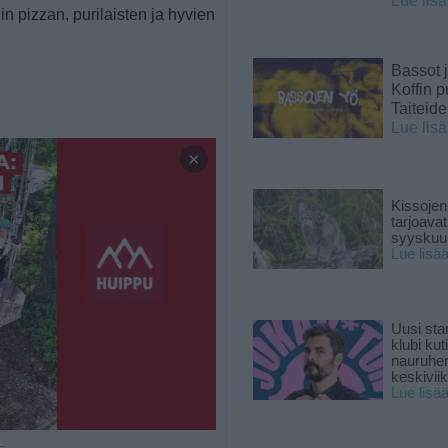
Lue lis
iin pizzan, purilaisten ja hyvien
Bassot j
Koffin p
Taiteid
Lue lis
×
Kissojen
tarjoava
syyskuun
Lue lisä
Uusi sta
klubi kut
nauruhe
keskiviik
Lue lisä
 —