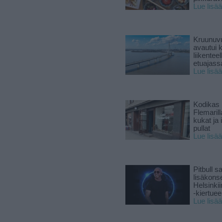
Lue lisää
Kruunuvu
avautui 
liikenteel
etuajass
Lue lisää
Kodikas 
Flemarill
kukat ja 
pullat
Lue lisää
Pitbull sa
lisäkonse
Helsinki
-kiertuee
Lue lisää