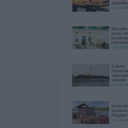
sporttiba
Lue lisää
Michelin
avasi vii
kesäkeit
Helsinkii
Lue lisää
Suljettu
Hanasaa
voimalai
yleisölle
Lue lisää
Sunnunta
täyttävä
Regatan 
Lue lisää