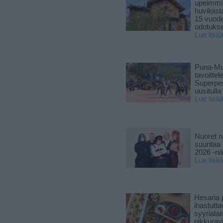
upeimmi
huviloist
15 vuod
odotukse
Lue lisä
Puna-Mu
tavoitte
Superpe
uusitulla
Lue lisä
Nuoret n
suuntaa 
2026 -nä
Lue lisä
Hesaria p
ihastutt
syyriala
pikkuravi