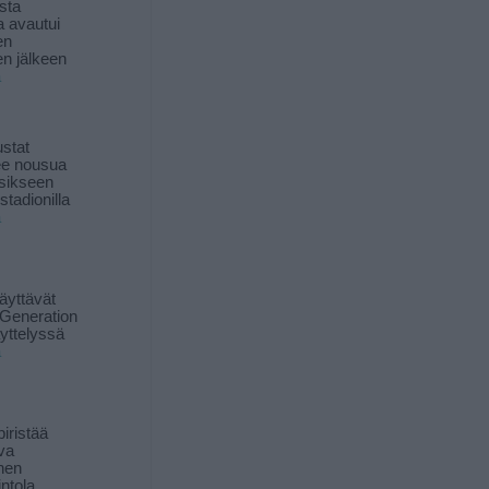
sta
a avautui
en
n jälkeen
ä
stat
lee nousua
sikseen
 stadionilla
ä
äyttävät
Generation
yttelyssä
ä
iristää
ava
inen
ntola