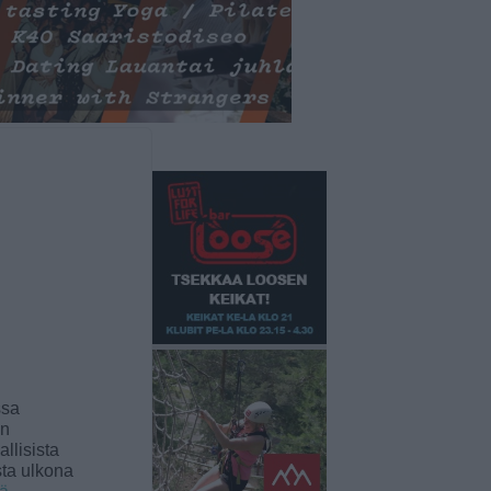
ssa
an
llisista
sta ulkona