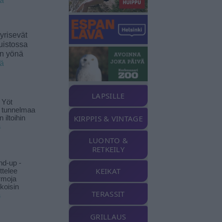
ää
yrisevät
uistossa
en yönä
ää
LAPSILLE
 Yöt
t tunnelmaa
KIRPPIS & VINTAGE
 iltoihin
ä
LUONTO &
RETKEILY
nd-up -
KEIKAT
ittelee
rmoja
koisin
TERASSIT
ä
GRILLAUS