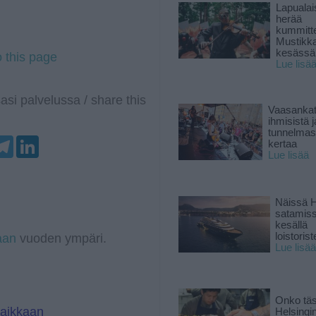
Lapuala
herää
kummitt
Mustikk
kesässä
o this page
Lue lisä
asi palvelussa / share this
Vaasankatu
ihmisistä j
tunnelmast
T
L
kertaa
e
i
Lue lisää
l
n
e
k
g
e
r
d
Näissä H
a
I
satamis
m
n
kesällä
loistoriste
aan
vuoden ympäri.
Lue lisää
Onko tä
paikkaan
Helsingi