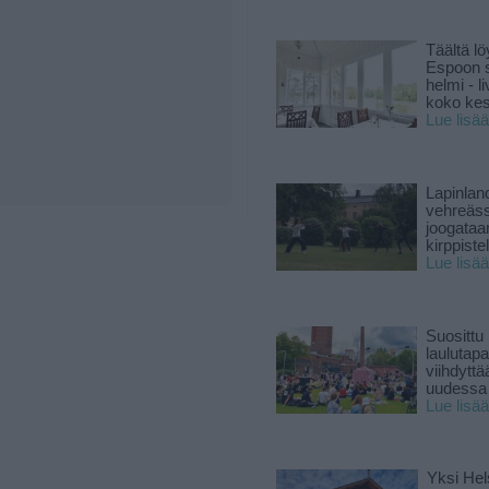
Täältä lö
Espoon s
helmi - 
koko ke
Lue lisää
Lapinlan
vehreäss
joogataa
kirppiste
Lue lisää
Suosittu
laulutap
viihdyttä
uudessa
Lue lisää
Yksi Hel