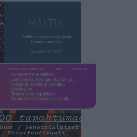
Vinkkaa / lisää tapahtuma
Tietoja
Mediatiedot
Käyntikohteita ja vinkkejä
Cafe Bertha, Pauligin huvilan ka…
Kesäleirit lapsille ja nuorille…
Nordis Live
Eiranpuiston lippakioski
Sienimetsät Helsingin seudulla