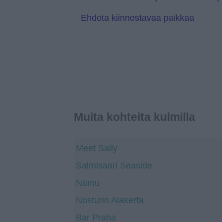
a
t
Ehdota kiinnostavaa paikkaa
e
Muita kohteita kulmilla
Meet Sally
Salmisaari Seaside
Namu
Nosturin Alakerta
Bar Praha