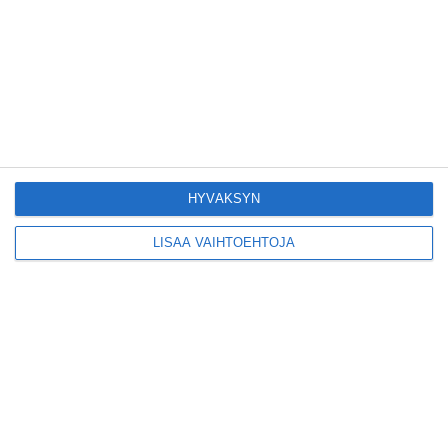
Suosittu esitys tekee
joukkue- voimistelun
kääntöpuolia
näkyväksi
Lue lisää
Yrjönkadun uimahalli
avautui pitkän
HYVÄKSYN
odotuksen jälkeen
Lue lisää
LISÄÄ VAIHTOEHTOJA
Tämä lavarunous-
ilta on tiettävästi
ainoa laatuaan koko
maailmassa
Lue lisää
Tällainen on paljon
kehuttu