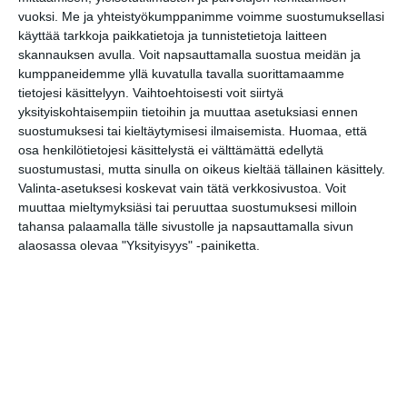
Lue lisää
vuoksi.
Me ja yhteistyökumppanimme voimme suostumuksellasi
käyttää tarkkoja paikkatietoja ja tunnistetietoja laitteen
skannauksen avulla. Voit napsauttamalla suostua meidän ja
Lapualaisooppera
kumppaneidemme yllä kuvatulla tavalla suorittamaamme
herää
tietojesi käsittelyyn. Vaihtoehtoisesti voit siirtyä
kummittelemaan
yksityiskohtaisempiin tietoihin ja muuttaa asetuksiasi ennen
Mustikkamaan
kesässä
suostumuksesi tai kieltäytymisesi ilmaisemista.
Huomaa, että
Lue lisää
osa henkilötietojesi käsittelystä ei välttämättä edellytä
suostumustasi, mutta sinulla on oikeus kieltää tällainen käsittely.
Valinta-asetuksesi koskevat vain tätä verkkosivustoa. Voit
Vaasankatu täyttyi
muuttaa mieltymyksiäsi tai peruuttaa suostumuksesi milloin
ihmisistä ja
tahansa palaamalla tälle sivustolle ja napsauttamalla sivun
tunnelmasta toista
kertaa
alaosassa olevaa "Yksityisyys" -painiketta.
Lue lisää
Näissä Helsingin
satamissa nähdään
kesällä
loistoristeilijöitä
Lue lisää