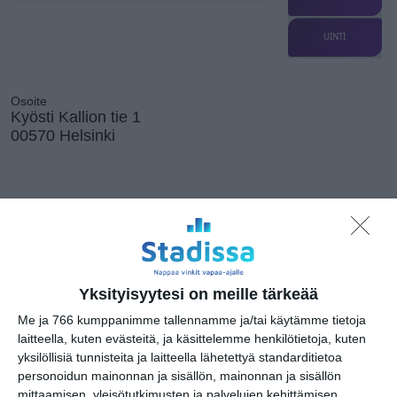
UINTI
Osoite
Kyösti Kallion tie 1
00570 Helsinki
Kissojen Yöt
tarjoavat tunnelmaa
syyskuun iltoihin
Lue lisää
Yksityisyytesi on meille tärkeää
Me ja 766 kumppanimme tallennamme ja/tai käytämme tietoja
laitteella, kuten evästeitä, ja käsittelemme henkilötietoja, kuten
Uusi stand-up -klubi
yksilöllisiä tunnisteita ja laitteella lähetettyä standarditietoa
kutittelee
personoidun mainonnan ja sisällön, mainonnan ja sisällön
nauruhermoja
keskiviikkoisin
mittaamisen, yleisötutkimusten ja palvelujen kehittämisen