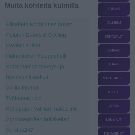
Muita kohteita kulmilla
LOUNAS
GALLERIAT
Elisabeth Kochin tien puisto
Peloton Eatery & Cycling
KUNTOSALIT
Ravintola Ilma
PORTAAT
Hakaniemen Kauppahalli
TENNIS
Kalasataman terveys- ja
hyvinvointikeskus
MATTOLAITURIT
Vallila Interior
MUSEOT
Työhuone Lojo
JOOGA
Konepaja - Vallilan makasiinit
Agroksenmäen holvikellari
LOMA-AJAT
Verstas247
PIENPANIMOT