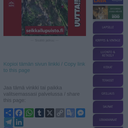
LAPSILLE
— Sisältö jatkuu —
KIRPPIS & VINTAGE
LUONTO &
RETKEILY
Kopioi tämän sivun linkki / Copy link
KEIKAT
to this page
TERASSIT
Jaa tämä vinkki tai paikka
valitsemassasi palvelussa / share
GRILLAUS
this page:
SAUNAT
S
F
W
T
X
C
G
M
h
a
h
u
o
o
e
a
T
c
L
a
m
p
o
s
UIMARANNAT
r
e
e
i
t
b
y
g
s