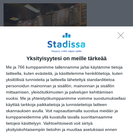
Yksityisyytesi on meille tärkeää
Me ja 766 kumppanimme tallennamme ja/tai käytämme tietoja
laitteella, kuten evästeitä, ja käsittelemme henkilötietoja, kuten
yksilöllisiä tunnisteita ja laitteella lähetettyä standarditietoa
Painobaari
personoidun mainonnan ja sisällön, mainonnan ja sisällön
mittaamisen, yleisötutkimusten ja palvelujen kehittämisen
vuoksi.
Me ja yhteistyökumppanimme voimme suostumuksellasi
käyttää tarkkoja paikkatietoja ja tunnistetietoja laitteen
skannauksen avulla. Voit napsauttamalla suostua meidän ja
kumppaneidemme yllä kuvatulla tavalla suorittamaamme
tietojesi käsittelyyn. Vaihtoehtoisesti voit siirtyä
Osoite
yksityiskohtaisempiin tietoihin ja muuttaa asetuksiasi ennen