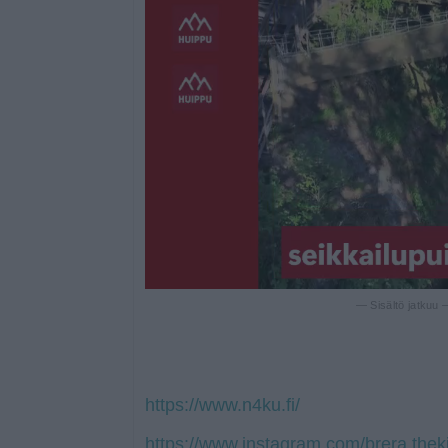
— Sisältö jatkuu
https://www.n4ku.fi/
https://www.instagram.com/brera.thek