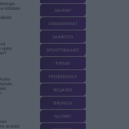
elsingin
sa nähdään
SAUNAT
ilijöitä
UIMARANNAT
SAARISTO
ssä
n upein
SPORTTIBAARIT
ari?
PIKNIK
FRISBEEGOLF
-kokki
htyisän
aan
BILJARDI
n
BRUNSSI
NUORET
ren
tos avautui