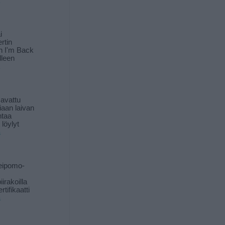
i
rtin
in I'm Back
lleen
 avattu
iaan laivan
ntaa
löylyt
ä
eipomo-
iirakoilla
tifikaatti
ä