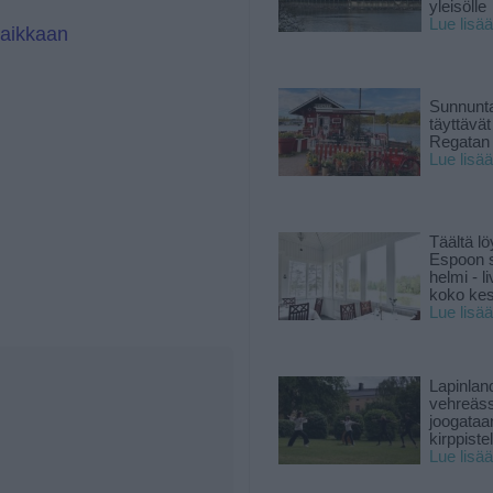
yleisölle
Lue lisää
paikkaan
Sunnunta
täyttävä
Regatan 
Lue lisää
Täältä lö
Espoon s
helmi - 
koko ke
Lue lisää
Lapinlan
vehreäss
joogataa
kirppiste
Lue lisää