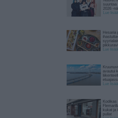
Nuoret n
suuntaa 
2026 -nä
Lue lisä
Hesaria p
ihastutt
syyriala
pikkuravi
Lue lisää
Kruunuvu
avautui 
liikenteel
etuajass
Lue lisää
Kodikas 
Flemarill
kukat ja 
pullat