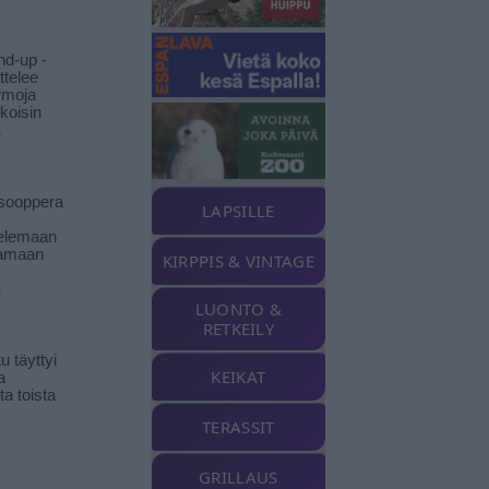
nd-up -
ittelee
rmoja
koisin
ä
isooppera
LAPSILLE
elemaan
amaan
KIRPPIS & VINTAGE
ä
LUONTO &
RETKEILY
 täyttyi
KEIKAT
a
a toista
TERASSIT
GRILLAUS