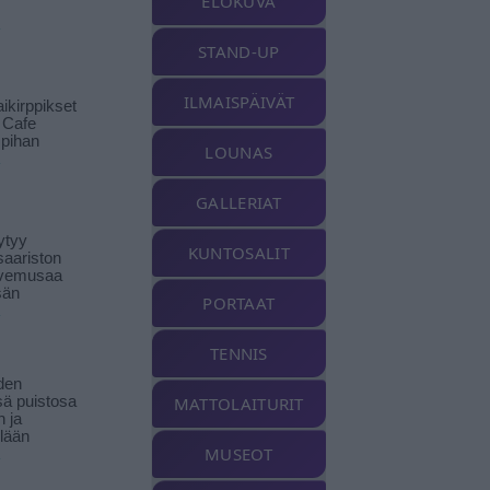
ELOKUVA
STAND-UP
ILMAISPÄIVÄT
ikirppikset
t Cafe
pihan
LOUNAS
GALLERIAT
ytyy
KUNTOSALIT
aariston
livemusaa
sän
PORTAAT
TENNIS
den
ä puistosa
MATTOLAITURIT
n ja
llään
MUSEOT