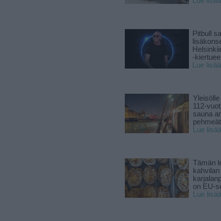
Lue lisää
Pitbull sa
lisäkonse
Helsinki
-kiertuee
Lue lisää
Yleisölle
112-vuot
sauna a
pehmeät 
Lue lisä
Tämän l
kahvilan
karjalanp
on EU-ser
Lue lisä