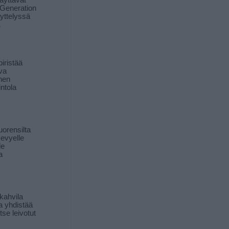
äyttävät
Generation
yttelyssä
ä
iristää
ava
inen
ntola
orensilta
kevyelle
le
a
kahvila
a yhdistää
itse leivotut