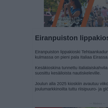
Eiranpuiston lippakio
Eiranpuiston lippakioski Tehtaankadun
kulmassa on pieni pala Italiaa Eirassa
Kesäkioskina tunnettu italialaiskahvila j
suosittu kesäiloista nautiskeleville.
Joulun alla 2025 kioskiin avautuu vii
joulumarkkinoilta tuttu riisipuuro- ja 
— Mainos —