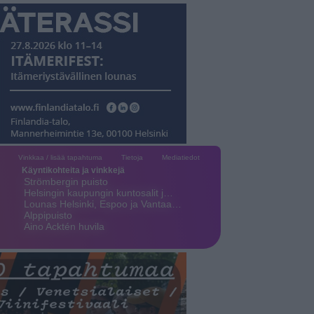
Vinkkaa / lisää tapahtuma
Tietoja
Mediatiedot
Käyntikohteita ja vinkkejä
Strömbergin puisto
Helsingin kaupungin kuntosalit j…
Lounas Helsinki, Espoo ja Vantaa…
Alppipuisto
Aino Acktén huvila