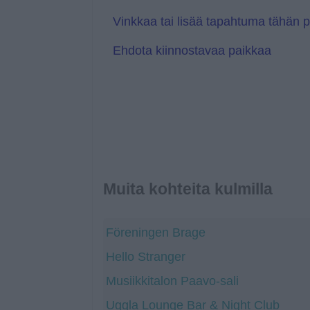
e
s
l
Vinkkaa tai lisää tapahtuma tähän 
a
t
Ehdota kiinnostavaa paikkaa
e
Muita kohteita kulmilla
Föreningen Brage
Hello Stranger
Musiikkitalon Paavo-sali
Uggla Lounge Bar & Night Club