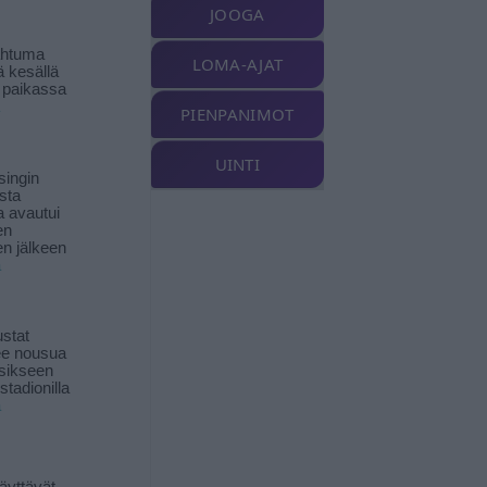
JOOGA
ahtuma
LOMA-AJAT
ä kesällä
 paikassa
PIENPANIMOT
UINTI
singin
sta
a avautui
en
n jälkeen
ä
stat
lee nousua
sikseen
 stadionilla
ä