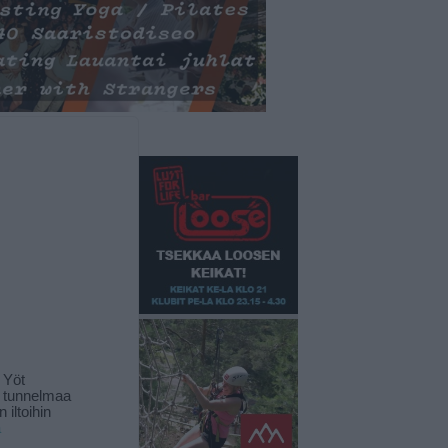
 Yöt
t tunnelmaa
 iltoihin
ä