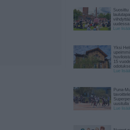
Suosittu
laulutap
viihdyttä
uudessa
Lue lisää
Yksi Hel
upeimmi
huviloist
15 vuod
odotukse
Lue lisä
Puna-Mu
tavoitte
Superpe
uusitulla
Lue lisä