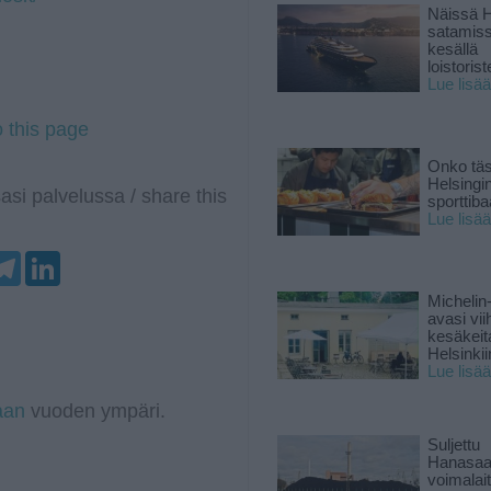
Näissä H
satamis
kesällä
loistoriste
Lue lisää
o this page
Onko tä
Helsingi
asi palvelussa / share this
sporttiba
Lue lisää
T
L
e
i
l
n
Michelin
e
k
avasi vii
g
e
kesäkeit
r
d
Helsinkii
a
I
Lue lisää
m
n
aan
vuoden ympäri.
Suljettu
Hanasaa
voimalai