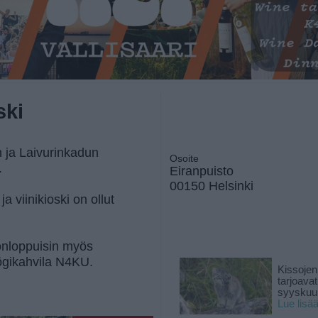
ski
 ja Laivurinkadun
Osoite
.
Eiranpuisto
00150 Helsinki
a viinikioski on ollut
konloppuisin myös
glögikahvila N4KU.
Kissojen
tarjoava
syyskuun
Lue lisä