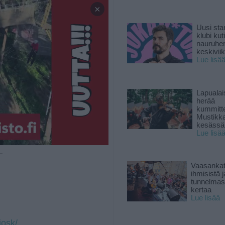
×
Uusi sta
klubi kut
nauruhe
keskiviik
Lue lisä
Lapuala
herää
kummitt
Mustikk
kesässä
Lue lisä
 —
Vaasankatu
ihmisistä j
tunnelmast
kertaa
Lue lisää
iosk/