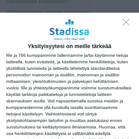
Taivallahden Kesäteatteri
Töölönlahhden puiston tanssilava
Old Anchor
Kellariteatteri
Suomenlinnan Jääkellari
Yksityisyytesi on meille tärkeää
Me ja 766 kumppanimme tallennamme ja/tai käytämme tietoja
laitteella, kuten evästeitä, ja käsittelemme henkilötietoja, kuten
yksilöllisiä tunnisteita ja laitteella lähetettyä standarditietoa
personoidun mainonnan ja sisällön, mainonnan ja sisällön
mittaamisen, yleisötutkimusten ja palvelujen kehittämisen
Osoite
vuoksi.
Me ja yhteistyökumppanimme voimme suostumuksellasi
Eerikinkatu 33
käyttää tarkkoja paikkatietoja ja tunnistetietoja laitteen
00180 Helsinki
skannauksen avulla. Voit napsauttamalla suostua meidän ja
kumppaneidemme yllä kuvatulla tavalla suorittamaamme
tietojesi käsittelyyn. Vaihtoehtoisesti voit siirtyä
yksityiskohtaisempiin tietoihin ja muuttaa asetuksiasi ennen
suostumuksesi tai kieltäytymisesi ilmaisemista.
Huomaa, että
Elokuussa
osa henkilötietojesi käsittelystä ei välttämättä edellytä
nautitaan