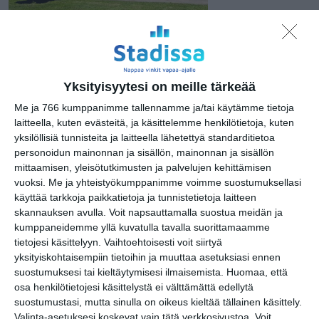
Hemmo Rättyä / Vihreät Sylit
Yksityisyytesi on meille tärkeää
Me ja 766 kumppanimme tallennamme ja/tai käytämme tietoja
laitteella, kuten evästeitä, ja käsittelemme henkilötietoja, kuten
Osoite
yksilöllisiä tunnisteita ja laitteella lähetettyä standarditietoa
Pajalahdentie
personoidun mainonnan ja sisällön, mainonnan ja sisällön
00200 Helsinki
mittaamisen, yleisötutkimusten ja palvelujen kehittämisen
vuoksi.
Me ja yhteistyökumppanimme voimme suostumuksellasi
käyttää tarkkoja paikkatietoja ja tunnistetietoja laitteen
skannauksen avulla. Voit napsauttamalla suostua meidän ja
kumppaneidemme yllä kuvatulla tavalla suorittamaamme
Elokuussa
tietojesi käsittelyyn. Vaihtoehtoisesti voit siirtyä
nautitaan
yksityiskohtaisempiin tietoihin ja muuttaa asetuksiasi ennen
tunnelmallisista
suostumuksesi tai kieltäytymisesi ilmaisemista.
Huomaa, että
elokuvista ulkona
osa henkilötietojesi käsittelystä ei välttämättä edellytä
Lue lisää
suostumustasi, mutta sinulla on oikeus kieltää tällainen käsittely.
Valinta-asetuksesi koskevat vain tätä verkkosivustoa. Voit