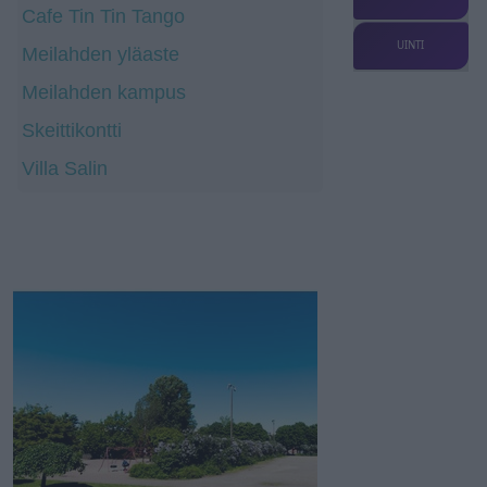
Cafe Tin Tin Tango
UINTI
Meilahden yläaste
Meilahden kampus
Skeittikontti
Villa Salin