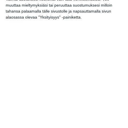
muuttaa mieltymyksiäsi tai peruuttaa suostumuksesi milloin
Bassot jyrisevät
tahansa palaamalla tälle sivustolle ja napsauttamalla sivun
Koffin puistossa
alaosassa olevaa "Yksityisyys" -painiketta.
Taiteiden yönä
Lue lisää
Kissojen Yöt
tarjoavat tunnelmaa
syyskuun iltoihin
Lue lisää
Uusi stand-up -klubi
kutittelee
nauruhermoja
keskiviikkoisin
Lue lisää
Lapualaisooppera
herää