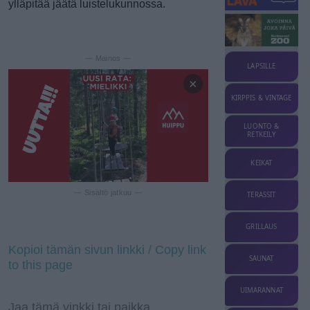
ylläpitää jäätä luistelukunnossa.
— Mainos —
LAPSILLE
×
KIRPPIS & VINTAGE
LUONTO &
RETKEILY
KEIKAT
— Sisältö jatkuu —
TERASSIT
GRILLAUS
Kopioi tämän sivun linkki / Copy link
SAUNAT
to this page
UIMARANNAT
Jaa tämä vinkki tai paikka