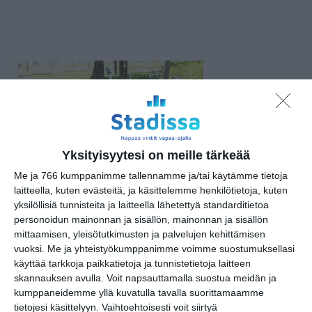
Yksityisyytesi on meille tärkeää
Me ja 766 kumppanimme tallennamme ja/tai käytämme tietoja
laitteella, kuten evästeitä, ja käsittelemme henkilötietoja, kuten
yksilöllisiä tunnisteita ja laitteella lähetettyä standarditietoa
personoidun mainonnan ja sisällön, mainonnan ja sisällön
mittaamisen, yleisötutkimusten ja palvelujen kehittämisen
vuoksi.
Me ja yhteistyökumppanimme voimme suostumuksellasi
Varsinainen sekametelisoppa
käyttää tarkkoja paikkatietoja ja tunnistetietoja laitteen
skannauksen avulla. Voit napsauttamalla suostua meidän ja
kumppaneidemme yllä kuvatulla tavalla suorittamaamme
tietojesi käsittelyyn. Vaihtoehtoisesti voit siirtyä