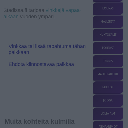
r
k
d
p
k
r
e
g
a
I
a
r
l
LOUNAS
Stadissa.fi tarjoaa
vinkkejä vapaa-
m
n
n
e
aikaan
vuoden ympäri.
s
T
l
r
GALLERIAT
a
a
t
n
e
s
KUNTOSALIT
l
a
Vinkkaa tai lisää tapahtuma tähän
t
PORTAAT
paikkaan
e
TENNIS
Ehdota kiinnostavaa paikkaa
MATTOLAITURIT
MUSEOT
JOOGA
LOMA-AJAT
Muita kohteita kulmilla
PIENPANIMOT