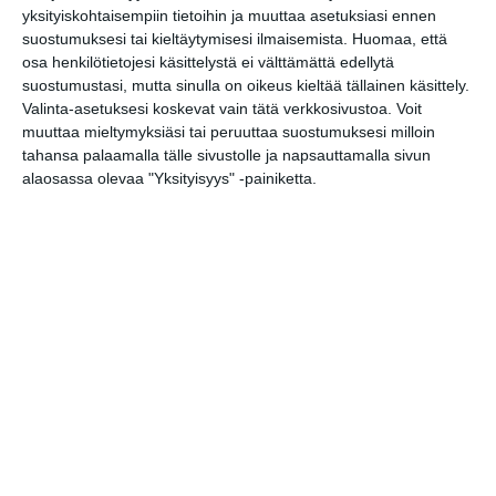
yksityiskohtaisempiin tietoihin ja muuttaa asetuksiasi ennen
suostumuksesi tai kieltäytymisesi ilmaisemista.
Huomaa, että
osa henkilötietojesi käsittelystä ei välttämättä edellytä
Osoite
suostumustasi, mutta sinulla on oikeus kieltää tällainen käsittely.
Aleksis Kiven katu 12
Valinta-asetuksesi koskevat vain tätä verkkosivustoa. Voit
00500 Helsinki
muuttaa mieltymyksiäsi tai peruuttaa suostumuksesi milloin
tahansa palaamalla tälle sivustolle ja napsauttamalla sivun
alaosassa olevaa "Yksityisyys" -painiketta.
Elokuussa
nautitaan
tunnelmallisista
elokuvista ulkona
Lue lisää
Bassot jyrisevät
Koffin puistossa
Taiteiden yönä
Lue lisää