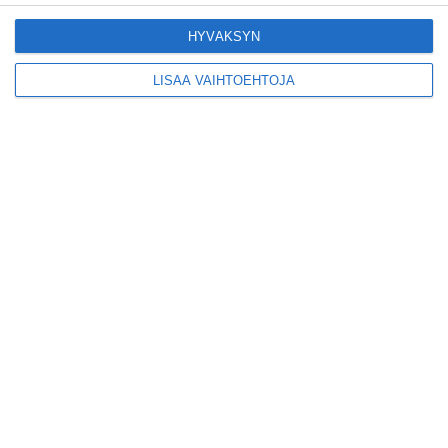
Tämän leipomo-
kahvilan
HYVÄKSYN
karjalanpiirakoilla on
EU-sertifikaatti
Lue lisää
LISÄÄ VAIHTOEHTOJA
Konepajan näyttämö
toi kiinnostavia
toimijoita Vallilaan
Lue lisää
Suosittu esitys tekee
joukkue- voimistelun
kääntöpuolia
näkyväksi
Lue lisää
Yrjönkadun uimahalli
avautui pitkän
odotuksen jälkeen