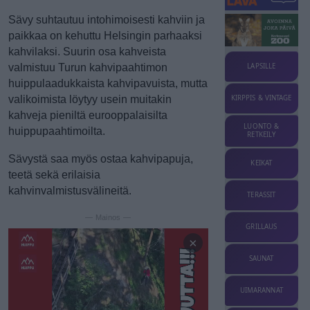
Sävy suhtautuu intohimoisesti kahviin ja
paikkaa on kehuttu Helsingin parhaaksi
kahvilaksi. Suurin osa kahveista
valmistuu Turun kahvipaahtimon
LAPSILLE
huippulaadukkaista kahvipavuista, mutta
valikoimista löytyy usein muitakin
KIRPPIS & VINTAGE
kahveja pieniltä eurooppalaisilta
LUONTO &
huippupaahtimoilta.
RETKEILY
Sävystä saa myös ostaa kahvipapuja,
KEIKAT
teetä sekä erilaisia
kahvinvalmistusvälineitä.
TERASSIT
— Mainos —
GRILLAUS
×
SAUNAT
UIMARANNAT