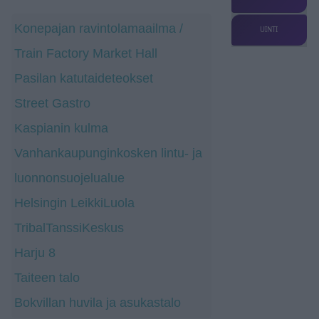
Konepajan ravintolamaailma /
UINTI
Train Factory Market Hall
Pasilan katutaideteokset
Street Gastro
Kaspianin kulma
Vanhankaupunginkosken lintu- ja
luonnonsuojelualue
Helsingin LeikkiLuola
TribalTanssiKeskus
Harju 8
Taiteen talo
Bokvillan huvila ja asukastalo