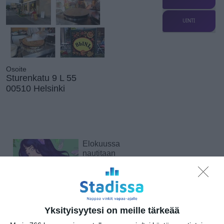
UINTI
Osoite
Sturenkatu 9 L 55
00510 Helsinki
Elokuussa
nautitaan
tunnelmallisista
elokuvista ulkona
Lue lisää
Yksityisyytesi on meille tärkeää
Bassot jyrisevät