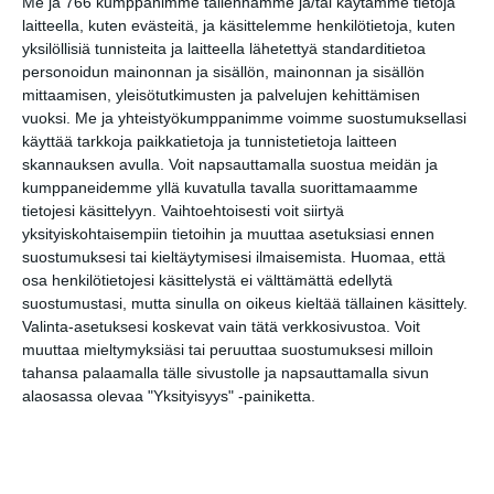
Me ja 766 kumppanimme tallennamme ja/tai käytämme tietoja
Koffin puistossa
Taiteiden yönä
laitteella, kuten evästeitä, ja käsittelemme henkilötietoja, kuten
Lue lisää
yksilöllisiä tunnisteita ja laitteella lähetettyä standarditietoa
personoidun mainonnan ja sisällön, mainonnan ja sisällön
mittaamisen, yleisötutkimusten ja palvelujen kehittämisen
vuoksi.
Me ja yhteistyökumppanimme voimme suostumuksellasi
Kissojen Yöt
käyttää tarkkoja paikkatietoja ja tunnistetietoja laitteen
tarjoavat tunnelmaa
skannauksen avulla. Voit napsauttamalla suostua meidän ja
syyskuun iltoihin
Lue lisää
kumppaneidemme yllä kuvatulla tavalla suorittamaamme
tietojesi käsittelyyn. Vaihtoehtoisesti voit siirtyä
yksityiskohtaisempiin tietoihin ja muuttaa asetuksiasi ennen
suostumuksesi tai kieltäytymisesi ilmaisemista.
Huomaa, että
Uusi stand-up -klubi
osa henkilötietojesi käsittelystä ei välttämättä edellytä
kutittelee
suostumustasi, mutta sinulla on oikeus kieltää tällainen käsittely.
nauruhermoja
keskiviikkoisin
Valinta-asetuksesi koskevat vain tätä verkkosivustoa. Voit
Lue lisää
muuttaa mieltymyksiäsi tai peruuttaa suostumuksesi milloin
tahansa palaamalla tälle sivustolle ja napsauttamalla sivun
alaosassa olevaa "Yksityisyys" -painiketta.
Lapualaisooppera
herää
kummittelemaan
Mustikkamaan
kesässä