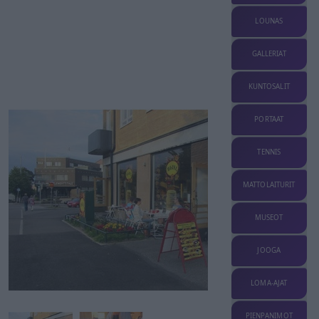
LOUNAS
GALLERIAT
KUNTOSALIT
PORTAAT
TENNIS
MATTOLAITURIT
MUSEOT
JOOGA
LOMA-AJAT
PIENPANIMOT