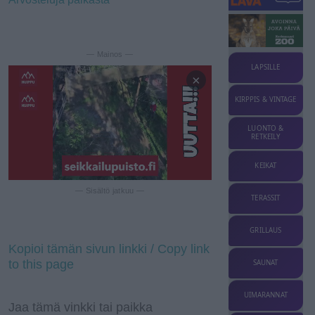
— Mainos —
LAPSILLE
×
KIRPPIS & VINTAGE
LUONTO &
RETKEILY
KEIKAT
— Sisältö jatkuu —
TERASSIT
GRILLAUS
Kopioi tämän sivun linkki / Copy link
to this page
SAUNAT
UIMARANNAT
Jaa tämä vinkki tai paikka