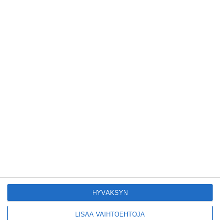
Lue lisää
Tämän leipomo-
kahvilan
karjalanpiirakoilla on
EU-sertifikaatti
Lue lisää
Konepajan näyttämö
toi kiinnostavia
toimijoita Vallilaan
Lue lisää
Suosittu esitys tekee
joukkue- voimistelun
kääntöpuolia
näkyväksi
HYVÄKSYN
Lue lisää
LISÄÄ VAIHTOEHTOJA