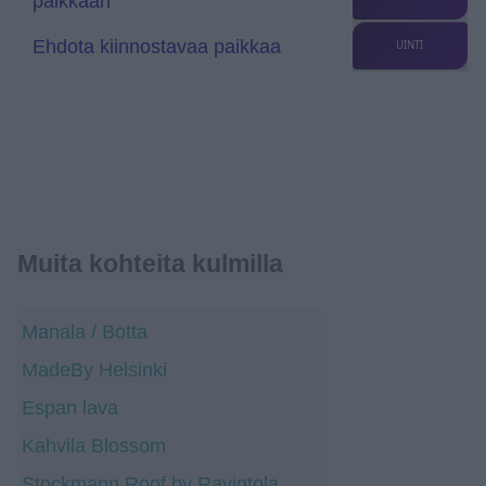
paikkaan
e
Ehdota kiinnostavaa paikkaa
UINTI
Muita kohteita kulmilla
Manala / Botta
MadeBy Helsinki
Espan lava
Kahvila Blossom
Stockmann Roof by Ravintola