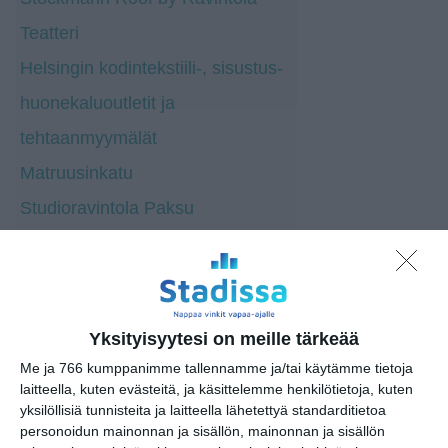
Teatteri
Helsingin kodintekstiili-, sisustus-
huonekaluoutletit ja
tehtaanmyymälät
Matruusinkatu
Studioravintola Paksu
Lumière vin & cuisine
Pörssitalo
Yksityisyytesi on meille tärkeää
Me ja 766 kumppanimme tallennamme ja/tai käytämme tietoja
laitteella, kuten evästeitä, ja käsittelemme henkilötietoja, kuten
yksilöllisiä tunnisteita ja laitteella lähetettyä standarditietoa
personoidun mainonnan ja sisällön, mainonnan ja sisällön