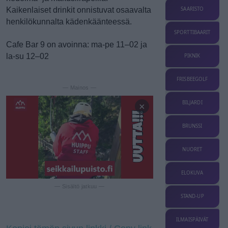
Kaikenlaiset drinkit onnistuvat osaavalta
SAARISTO
henkilökunnalta kädenkäänteessä.
SPORTTIBAARIT
Cafe Bar 9 on avoinna: ma-pe 11–02 ja
la-su 12–02
PIKNIK
FRISBEEGOLF
— Mainos —
BILJARDI
×
BRUNSSI
NUORET
ELOKUVA
— Sisältö jatkuu —
STAND-UP
ILMAISPÄIVÄT