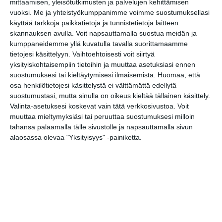
mittaamisen, yleisötutkimusten ja palvelujen kehittämisen
vuoksi.
Me ja yhteistyökumppanimme voimme suostumuksellasi
käyttää tarkkoja paikkatietoja ja tunnistetietoja laitteen
skannauksen avulla. Voit napsauttamalla suostua meidän ja
kumppaneidemme yllä kuvatulla tavalla suorittamaamme
tietojesi käsittelyyn. Vaihtoehtoisesti voit siirtyä
yksityiskohtaisempiin tietoihin ja muuttaa asetuksiasi ennen
suostumuksesi tai kieltäytymisesi ilmaisemista.
Huomaa, että
osa henkilötietojesi käsittelystä ei välttämättä edellytä
suostumustasi, mutta sinulla on oikeus kieltää tällainen käsittely.
Kuva: Kata Laurikainen
Valinta-asetuksesi koskevat vain tätä verkkosivustoa. Voit
muuttaa mieltymyksiäsi tai peruuttaa suostumuksesi milloin
tahansa palaamalla tälle sivustolle ja napsauttamalla sivun
alaosassa olevaa "Yksityisyys" -painiketta.
Osoite