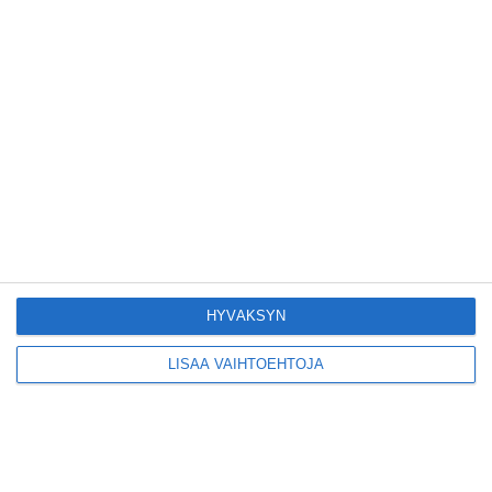
Flemarilla yhdistää
kukat ja itse leivotut
pullat
Lue lisää
Pitbull sai
lisäkonsertin
Helsinkiin I'm Back -
kiertueelleen
Lue lisää
Yleisölle avattu 112-
vuotiaan laivan
HYVÄKSYN
sauna antaa
pehmeät löylyt
Lue lisää
LISÄÄ VAIHTOEHTOJA
Tämän leipomo-
kahvilan
karjalanpiirakoilla on
EU-sertifikaatti