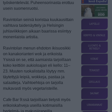
työskentelevät.
Puheensorinasta erottuu
usein suomenruotsi.
Ravintolan seiniä koristaa kuukausittain
LAPSILLE
vaihtuva taidenäyttely ja Helsingin
juhlaviikkojen aikaan baarissa esiintyy
KIRPPIS & VINTAGE
monenlaista artistia.
LUONTO &
Ravintolan menun ehdoton ikisuosikki
RETKEILY
on kanakorianteri wok ja erikoista
KEIKAT
Ysissä on se, että aamiaista
tarjoillaan
koko keittiön aukioloajan eli kello: 11–
TERASSIT
23. Muuten ruokalistalta löytyy mm.
täytettyjä leipiä,
wokkeja, pastaa ja
GRILLAUS
salaatteja. Vaihtoehtoja on tarjolla
mukavasti myös vegetaristeille.
SAUNAT
Cafe Bar 9:ssä tarjoillaan tietysti myös
erikoiskahveja useilla kotimaisilla
UIMARANNAT
hedelmä- ja makusiirapeilla.