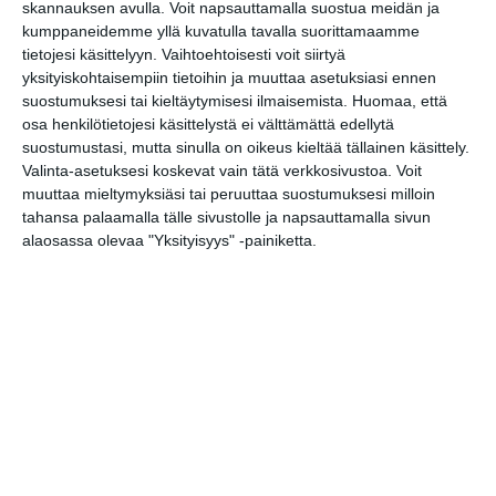
skannauksen avulla. Voit napsauttamalla suostua meidän ja
kumppaneidemme yllä kuvatulla tavalla suorittamaamme
Superterassi - Kasarmitorin
tietojesi käsittelyyn. Vaihtoehtoisesti voit siirtyä
kesäterassi
yksityiskohtaisempiin tietoihin ja muuttaa asetuksiasi ennen
su 9.8.2026 klo 11:00
suostumuksesi tai kieltäytymisesi ilmaisemista.
Huomaa, että
osa henkilötietojesi käsittelystä ei välttämättä edellytä
Katrinebergin
suostumustasi, mutta sinulla on oikeus kieltää tällainen käsittely.
kotieläinpihavierailut
Valinta-asetuksesi koskevat vain tätä verkkosivustoa. Voit
ma 10.8.2026 klo 15:30
muuttaa mieltymyksiäsi tai peruuttaa suostumuksesi milloin
tahansa palaamalla tälle sivustolle ja napsauttamalla sivun
alaosassa olevaa "Yksityisyys" -painiketta.
Puutarhan parhaat palat -
opastus
ti 11.8.2026 klo 11:30
Tehdään peli Scratch-
ohjelmointikielellä -työpaja (2.–5.-
luokkalaiset)
ke 12.8.2026 klo 17:00
Tutki eläimiä -työpaja