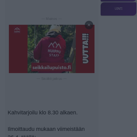
UINTI
— Mainos —
×
— Sisältö jatkuu —
Kahvitarjoilu klo 8.30 alkaen.
Ilmoittaudu mukaan viimeistään