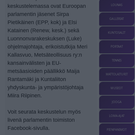
LOUNAS
keskustelemassa ovat Euroopan
parlamentin jäsenet Sirpa
GALLERIAT
Pietikäinen (EPP, kok) ja Elsi
Katainen (Renew, kesk.) sekä
KUNTOSALIT
Luonnonvarakeskuksen (Luke)
ohjelmajohtaja, erikoistutkija Meri
PORTAAT
Kallasvuo, Metsäteollisuus ry:n
TENNIS
kansainvälisten ja EU-
metsäasioiden päällikkö Maija
MATTOLAITURIT
Rantamäki ja Kuntaliiton
yhdyskunta- ja ympäristöjohtaja
MUSEOT
Miira Riipinen.
JOOGA
Voit seurata keskustelun myös
LOMA-AJAT
livenä parlamentin toimiston
Facebook-sivulla.
PIENPANIMOT