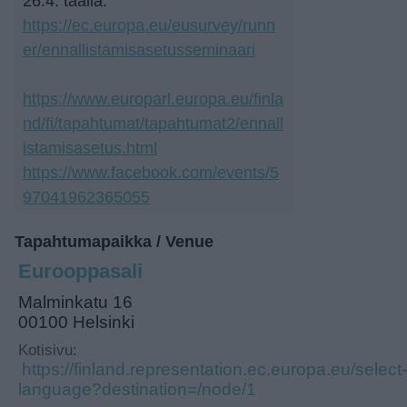
26.4. täällä:
https://ec.europa.eu/eusurvey/runn
er/ennallistamisasetusseminaari
https://www.europarl.europa.eu/finla
nd/fi/tapahtumat/tapahtumat2/ennall
istamisasetus.html
https://www.facebook.com/events/5
97041962365055
Tapahtumapaikka / Venue
Eurooppasali
Malminkatu 16
00100 Helsinki
Kotisivu:
https://finland.representation.ec.europa.eu/select-
language?destination=/node/1