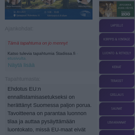
LAPSILLE
Ajankohdat:
KIRPPIS & VINTAGE
Tämä tapahtuma on jo mennyt
Katso tulevia tapahtumia Stadissa.fi
-
LUONTO & RETKEILY
etusivulta.
Näytä lisää
KEIKAT
Tapahtumasta:
TERASSIT
Ehdotus EU:n
GRILLAUS
ennallistamisasetukseksi on
herättänyt Suomessa paljon porua.
SAUNAT
Tavoitteena on parantaa luonnon
tilaa ja auttaa pysäyttämään
UIMARANNAT
luontokato, missä EU-maat eivät