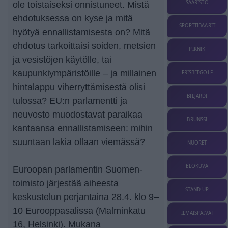
SAARISTO
ole toistaiseksi onnistuneet. Mistä
ehdotuksessa on kyse ja mitä
SPORTTIBAARIT
hyötyä ennallistamisesta on? Mitä
ehdotus tarkoittaisi soiden, metsien
PIKNIK
ja vesistöjen käytölle, tai
kaupunkiympäristöille – ja millainen
FRISBEEGOLF
hintalappu viherryttämisestä olisi
BILJARDI
tulossa? EU:n parlamentti ja
neuvosto muodostavat paraikaa
BRUNSSI
kantaansa ennallistamiseen: mihin
suuntaan lakia ollaan viemässä?
NUORET
ELOKUVA
Euroopan parlamentin Suomen-
toimisto järjestää aiheesta
STAND-UP
keskustelun perjantaina 28.4. klo 9–
10 Eurooppasalissa (Malminkatu
ILMAISPÄIVÄT
16, Helsinki). Mukana