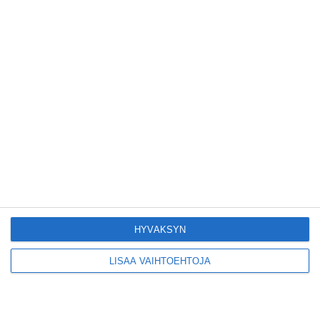
pikkuravintola
Lue lisää
Kruunuvuorensilta
avautui kevyelle
liikenteelle etuajassa
Lue lisää
Kodikas kahvila
Flemarilla yhdistää
kukat ja itse leivotut
pullat
HYVÄKSYN
Lue lisää
LISÄÄ VAIHTOEHTOJA
Pitbull sai lisäkonsertin
Helsinkiin I'm Back -