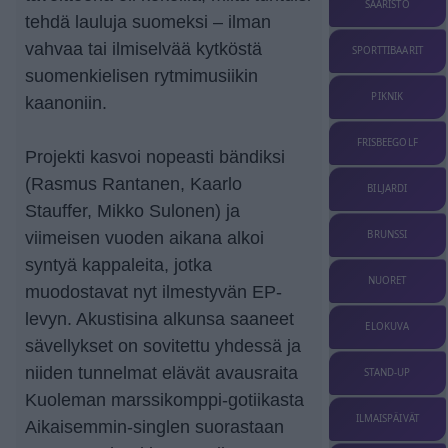
SAARISTO
tehdä lauluja suomeksi – ilman
vahvaa tai ilmiselvää kytköstä
SPORTTIBAARIT
suomenkielisen rytmimusiikin
PIKNIK
kaanoniin.
FRISBEEGOLF
Projekti kasvoi nopeasti bändiksi
(Rasmus Rantanen, Kaarlo
BILJARDI
Stauffer, Mikko Sulonen) ja
BRUNSSI
viimeisen vuoden aikana alkoi
syntyä kappaleita, jotka
NUORET
muodostavat nyt ilmestyvän EP-
levyn. Akustisina alkunsa saaneet
ELOKUVA
sävellykset on sovitettu yhdessä ja
niiden tunnelmat elävät avausraita
STAND-UP
Kuoleman marssikomppi-gotiikasta
ILMAISPÄIVÄT
Aikaisemmin-singlen suorastaan