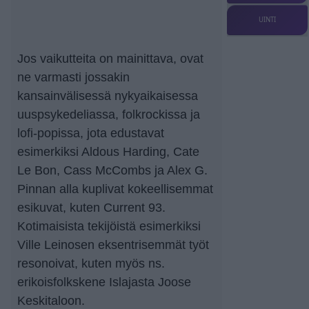
UINTI
Jos vaikutteita on mainittava, ovat
ne varmasti jossakin
kansainvälisessä nykyaikaisessa
uuspsykedeliassa, folkrockissa ja
lofi-popissa, jota edustavat
esimerkiksi Aldous Harding, Cate
Le Bon, Cass McCombs ja Alex G.
Pinnan alla kuplivat kokeellisemmat
esikuvat, kuten Current 93.
Kotimaisista tekijöistä esimerkiksi
Ville Leinosen eksentrisemmät työt
resonoivat, kuten myös ns.
erikoisfolkskene Islajasta Joose
Keskitaloon.