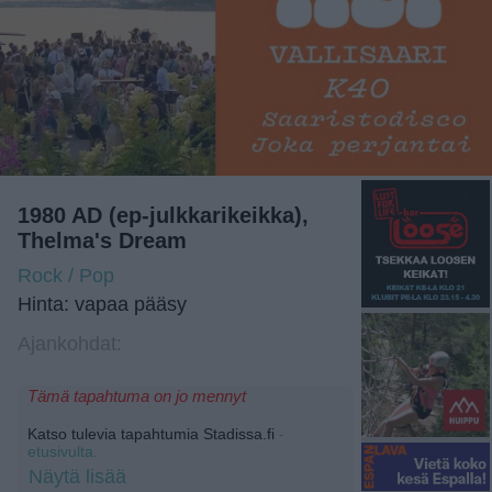
1980 AD (ep-julkkarikeikka),
Thelma's Dream
Rock / Pop
Hinta: vapaa pääsy
Ajankohdat:
Tämä tapahtuma on jo mennyt
Katso tulevia tapahtumia Stadissa.fi
-
etusivulta.
Näytä lisää