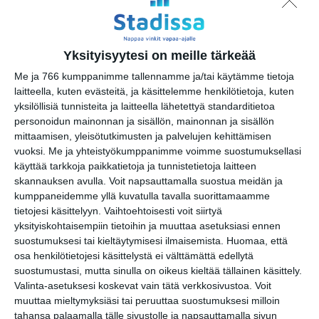
https://www.facebook.com/events/1
78563325050779
Yksityisyytesi on meille tärkeää
Tapahtumapaikka / Venue
Me ja 766 kumppanimme tallennamme ja/tai käytämme tietoja
Siltanen
laitteella, kuten evästeitä, ja käsittelemme henkilötietoja, kuten
yksilöllisiä tunnisteita ja laitteella lähetettyä standarditietoa
Hämeentie 13
personoidun mainonnan ja sisällön, mainonnan ja sisällön
00530 Helsinki
mittaamisen, yleisötutkimusten ja palvelujen kehittämisen
vuoksi.
Me ja yhteistyökumppanimme voimme suostumuksellasi
käyttää tarkkoja paikkatietoja ja tunnistetietoja laitteen
skannauksen avulla. Voit napsauttamalla suostua meidän ja
Kopioi tapahtuman linkki / Copy event
kumppaneidemme yllä kuvatulla tavalla suorittamaamme
link
tietojesi käsittelyyn. Vaihtoehtoisesti voit siirtyä
yksityiskohtaisempiin tietoihin ja muuttaa asetuksiasi ennen
Tilaa tapahtumavinkit sähköpostiisi
suostumuksesi tai kieltäytymisesi ilmaisemista.
Huomaa, että
osa henkilötietojesi käsittelystä ei välttämättä edellytä
Jaa tapahtuma valitsemassasi
suostumustasi, mutta sinulla on oikeus kieltää tällainen käsittely.
palvelussa / share this event on:
Valinta-asetuksesi koskevat vain tätä verkkosivustoa. Voit
muuttaa mieltymyksiäsi tai peruuttaa suostumuksesi milloin
Share
Facebook
WhatsApp
Tumblr
X
Copy
Messenger
Telegram
tahansa palaamalla tälle sivustolle ja napsauttamalla sivun