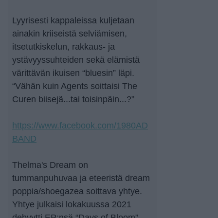
Lyyrisesti kappaleissa kuljetaan
ainakin kriiseistä selviämisen,
itsetutkiskelun, rakkaus- ja
ystävyyssuhteiden sekä elämistä
värittävän ikuisen “bluesin” läpi.
“Vähän kuin Agents soittaisi The
Curen biisejä...tai toisinpäin...?”
https://www.facebook.com/1980AD
BAND
Thelma's Dream on
tummanpuhuvaa ja eteeristä dream
poppia/shoegazea soittava yhtye.
Yhtye julkaisi lokakuussa 2021
debyytti EP:nsä “Days of Bloom”,