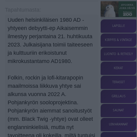
Tapahtumasta:
Uuden helsinkiläisen 1980 AD -
LAPSILLE
yhtyeen debyytti-ep Aikaisemmin
ilmestyy perjantaina 21. huhtikuuta
KIRPPIS & VINTAGE
2023. Julkaisijana toimii taiteeseen
ja kulttuuriin erikoistunut
LUONTO & RETKEILY
mikrokustantamo AD1980.
KEIKAT
Folkin, rockin ja lofi-kitarapopin
TERASSIT
maailmoissa liikkuva yhtye sai
alkunsa vuonna 2022 A.
GRILLAUS
Pohjankyrön sooloprojektina.
Pohjankyrön aiemmat sanoitustyöt
SAUNAT
(mm. Black Twig -yhtye) ovat olleet
UIMARANNAT
englanninkielisiä, mutta nyt
tavoitteena oli kokeilla, miltä tuntuisi