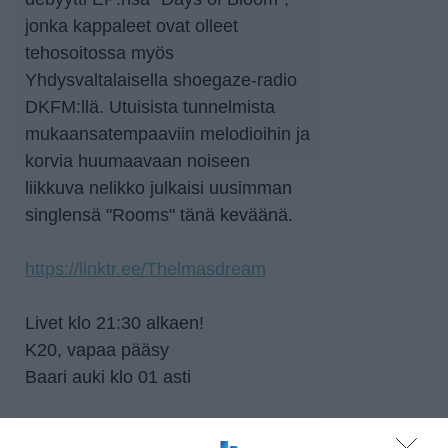
jonka kappaleet ovat olleet
tehosoitossa myös
Yhdysvaltalaisella shoegaze-radio
DKFM:llä. Utuisista tunnelmista
mukaansatempaaviin melodioihin ja
korvia huumaavaan noiseen
liikkuva nelikko julkaisi uusimman
singlensä "Rooms" tänä keväänä.
https://linktr.ee/Thelmasdream
Livet klo 21:30 alkaen!
K20, vapaa pääsy
Baari auki klo 01 asti
http://www.siltanen.org