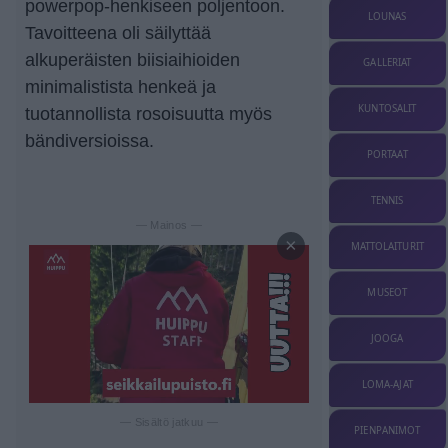
powerpop-henkiseen poljentoon.
LOUNAS
Tavoitteena oli säilyttää
alkuperäisten biisiaihioiden
GALLERIAT
minimalistista henkeä ja
KUNTOSALIT
tuotannollista rosoisuutta myös
bändiversioissa.
PORTAAT
TENNIS
— Mainos —
×
MATTOLAITURIT
MUSEOT
JOOGA
LOMA-AJAT
— Sisältö jatkuu —
PIENPANIMOT