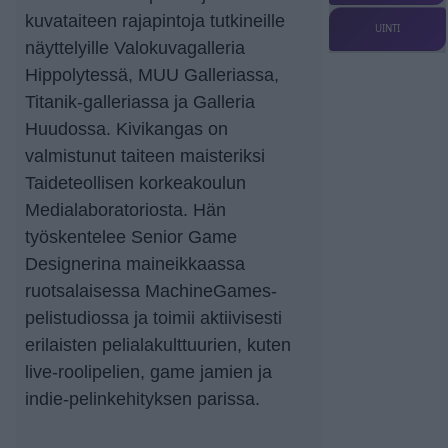
kuvataiteen rajapintoja tutkineille
UINTI
näyttelyille Valokuvagalleria
Hippolytessä, MUU Galleriassa,
Titanik-galleriassa ja Galleria
Huudossa. Kivikangas on
valmistunut taiteen maisteriksi
Taideteollisen korkeakoulun
Medialaboratoriosta. Hän
työskentelee Senior Game
Designerina maineikkaassa
ruotsalaisessa MachineGames-
pelistudiossa ja toimii aktiivisesti
erilaisten pelialakulttuurien, kuten
live-roolipelien, game jamien ja
indie-pelinkehityksen parissa.