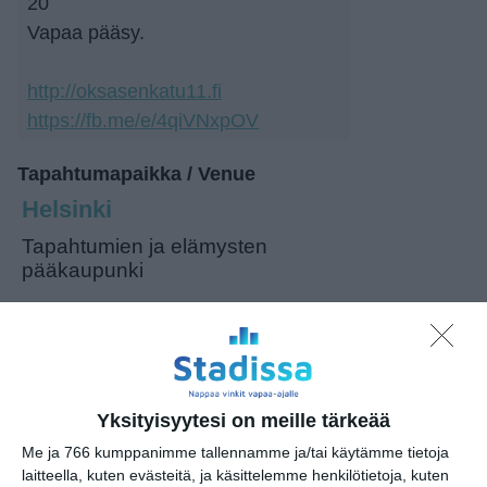
20
Vapaa pääsy.
http://oksasenkatu11.fi
https://fb.me/e/4qiVNxpOV
Tapahtumapaikka / Venue
Helsinki
Tapahtumien ja elämysten
pääkaupunki
Kopioi tapahtuman linkki / Copy event
link
Yksityisyytesi on meille tärkeää
Tilaa tapahtumavinkit sähköpostiisi
Me ja 766 kumppanimme tallennamme ja/tai käytämme tietoja
laitteella, kuten evästeitä, ja käsittelemme henkilötietoja, kuten