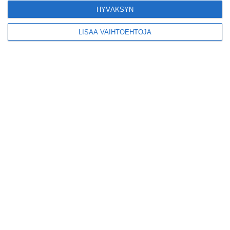
Lue lisää
HYVÄKSYN
LISÄÄ VAIHTOEHTOJA
Yleisölle avattu 112-
vuotiaan laivan sauna
antaa pehmeät löylyt
Lue lisää
Tämän leipomo-
kahvilan
karjalanpiirakoilla on
EU-sertifikaatti
Lue lisää
Konepajan näyttämö toi
kiinnostavia toimijoita
Vallilaan