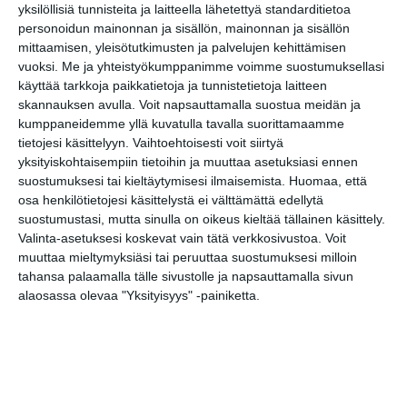
Jaa tapahtuma valitsemassasi
yksilöllisiä tunnisteita ja laitteella lähetettyä standarditietoa
palvelussa / share this event on:
personoidun mainonnan ja sisällön, mainonnan ja sisällön
mittaamisen, yleisötutkimusten ja palvelujen kehittämisen
Share
Facebook
WhatsApp
Tumblr
X
Copy
Messenger
Telegram
vuoksi.
Me ja yhteistyökumppanimme voimme suostumuksellasi
Link
LinkedIn
käyttää tarkkoja paikkatietoja ja tunnistetietoja laitteen
skannauksen avulla. Voit napsauttamalla suostua meidän ja
Google
(Translate page)
kumppaneidemme yllä kuvatulla tavalla suorittamaamme
Translate
tietojesi käsittelyyn. Vaihtoehtoisesti voit siirtyä
Katso myös nämä 🔥
yksityiskohtaisempiin tietoihin ja muuttaa asetuksiasi ennen
suostumuksesi tai kieltäytymisesi ilmaisemista.
Huomaa, että
osa henkilötietojesi käsittelystä ei välttämättä edellytä
suostumustasi, mutta sinulla on oikeus kieltää tällainen käsittely.
Museo Leikin kesäloman
Valinta-asetuksesi koskevat vain tätä verkkosivustoa. Voit
Fiftaritiistai
muuttaa mieltymyksiäsi tai peruuttaa suostumuksesi milloin
ti 11.8.2026 klo 10:00
tahansa palaamalla tälle sivustolle ja napsauttamalla sivun
alaosassa olevaa "Yksityisyys" -painiketta.
Guided tour in English at Finnish
Aviation Museum
ti 11.8.2026 klo 15:00
Barnens söndag: Pyttelilla Pilotens