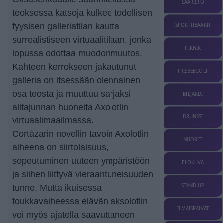
SAARISTO
teoksessa katsoja kulkee todellisen
fyysisen galleriatilan kautta
SPORTTIBAARIT
surrealistiseen virtuaalitilaan, jonka
PIKNIK
lopussa odottaa muodonmuutos.
Kahteen kerrokseen jakautunut
FRISBEEGOLF
galleria on itsessään olennainen
osa teosta ja muuttuu sarjaksi
BILJARDI
alitajunnan huoneita Axolotlin
BRUNSSI
virtuaalimaailmassa.
Cortázarin novellin tavoin Axolotlin
NUORET
aiheena on siirtolaisuus,
sopeutuminen uuteen ympäristöön
ELOKUVA
ja siihen liittyvä vieraantuneisuuden
STAND-UP
tunne. Mutta ikuisessa
toukkavaiheessa elävän aksolotlin
ILMAISPÄIVÄT
voi myös ajatella saavuttaneen