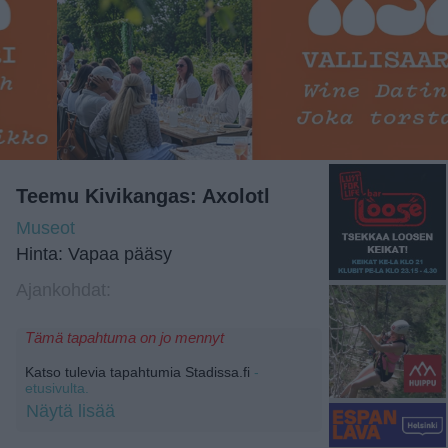
Teemu Kivikangas: Axolotl
Museot
Hinta: Vapaa pääsy
Ajankohdat:
Tämä tapahtuma on jo mennyt
Katso tulevia tapahtumia Stadissa.fi
-
etusivulta.
Näytä lisää