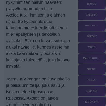
nykyihimisen naiivin haaveen:
LOUNAS
pysyvän nuoruuden tilan.
Axolotl tutkii ihmisen ja eläimen
GALLERIAT
rajaa. Se kyseenalaistaa
KUNTOSALIT
tarvettamme esineellistää vieras
mieli epäilyksen ja tarkkailun
PORTAAT
alaiseksi. Eläimen kuva asetetaan
aluksi näytteille, kunnes asetelma
TENNIS
äkkiä käännetään ylösalaisin:
MATTOLAITURIT
katsojasta tulee eläin, joka katsoo
ihmistä.
MUSEOT
Teemu Kivikangas on kuvataitelija
JOOGA
ja pelisuunnittelija, joka asuu ja
LOMA-AJAT
työskentelee Uppsalassa
Ruotsissa. Axolotl on jatkoa
PIENPANIMOT
aiemmille videopelien ja