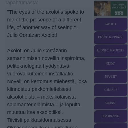
Tapahtumasta:
"The eyes of the axolotls spoke to
me of the presence of a different
LAPSILLE
life, of another way of seeing." -
Julio Cortázar: Axolotl
KIRPPIS & VINTAGE
Axolotl on Julio Cortázarin
LUONTO & RETKEILY
samannimisen novellin inspiroima,
KEIKAT
peliteknologiaa hyödyntävä
vuorovaikutteinen installaatio.
TERASSIT
Novelli on kertomus miehestä, joka
kiinnostuu pakkomielteisesti
GRILLAUS
aksolotleista – meksikolaisista
SAUNAT
salamanterieläimistä – ja lopulta
muuttuu itse aksolotliksi.
UIMARANNAT
Tiiviisti paikkasidonnaisessa
Oksasenkadulle suunnitellussa