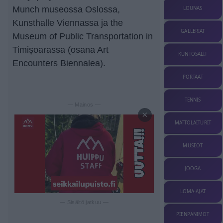
Munch museossa Oslossa,
LOUNAS
Kunsthalle Viennassa ja the
GALLERIAT
Museum of Public Transportation in
Timișoarassa (osana Art
KUNTOSALIT
Encounters Biennalea).
PORTAAT
TENNIS
— Mainos —
×
MATTOLAITURIT
MUSEOT
JOOGA
LOMA-AJAT
— Sisältö jatkuu —
PIENPANIMOT