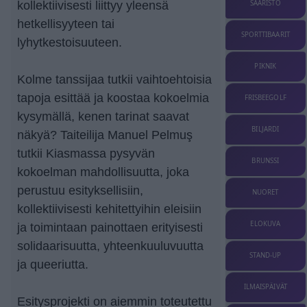
kollektiivisesti liittyy yleensä
SAARISTO
hetkellisyyteen tai
SPORTTIBAARIT
lyhytkestoisuuteen.
PIKNIK
Kolme tanssijaa tutkii vaihtoehtoisia
tapoja esittää ja koostaa kokoelmia
FRISBEEGOLF
kysymällä, kenen tarinat saavat
BILJARDI
näkyä? Taiteilija Manuel Pelmuş
tutkii Kiasmassa pysyvän
BRUNSSI
kokoelman mahdollisuutta, joka
perustuu esityksellisiin,
NUORET
kollektiivisesti kehitettyihin eleisiin
ELOKUVA
ja toimintaan painottaen erityisesti
solidaarisuutta, yhteenkuuluvuutta
STAND-UP
ja queeriutta.
ILMAISPÄIVÄT
Esitysprojekti on aiemmin toteutettu