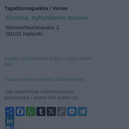
Tapahtumapaikka / Venue
Kiasma, nykytaiteen museo
Mannerheiminaukio 2
00100 Helsinki
Kopioi tapahtuman linkki / Copy event
link
Tilaa tapahtumavinkit sähköpostiisi
Jaa tapahtuma valitsemassasi
palvelussa / share this event on:
Share
Facebook
WhatsApp
Tumblr
X
Copy
Messenger
Telegram
Link
LinkedIn
Google