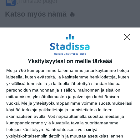
(Translate page)
Translate
Katso myös nämä 🔥
Kätketyn kammion
salaisuus -seikkailukierros
la 8.8.2026 klo 12:00
Yksityisyytesi on meille tärkeää
Vapaan taiteen tilan pop up
Me ja 766 kumppanimme tallennamme ja/tai käytämme tietoja
to 13.8.2026 klo 11:00
laitteella, kuten evästeitä, ja käsittelemme henkilötietoja, kuten
yksilöllisiä tunnisteita ja laitteella lähetettyä standarditietoa
personoidun mainonnan ja sisällön, mainonnan ja sisällön
Willman Dance Company: Usko-
mittaamisen, yleisötutkimusten ja palvelujen kehittämisen
Faith
vuoksi.
Me ja yhteistyökumppanimme voimme suostumuksellasi
to 13.8.2026 klo 18:00
käyttää tarkkoja paikkatietoja ja tunnistetietoja laitteen
skannauksen avulla. Voit napsauttamalla suostua meidän ja
Sokeritehdas 2026
kumppaneidemme yllä kuvatulla tavalla suorittamaamme
la 15.8.2026 klo 13:00
tietojesi käsittelyyn. Vaihtoehtoisesti voit siirtyä
yksityiskohtaisempiin tietoihin ja muuttaa asetuksiasi ennen