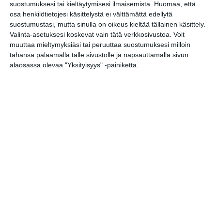
suostumuksesi tai kieltäytymisesi ilmaisemista.
Huomaa, että
Tanssin Voima -festivaali
osa henkilötietojesi käsittelystä ei välttämättä edellytä
su 16.8.2026 klo 17:00
suostumustasi, mutta sinulla on oikeus kieltää tällainen käsittely.
Valinta-asetuksesi koskevat vain tätä verkkosivustoa. Voit
muuttaa mieltymyksiäsi tai peruuttaa suostumuksesi milloin
tahansa palaamalla tälle sivustolle ja napsauttamalla sivun
alaosassa olevaa "Yksityisyys" -painiketta.
Kissojen Yöt tarjoavat
tunnelmaa syyskuun
iltoihin
Lue lisää
Uusi stand-up -klubi
kutittelee nauruhermoja
keskiviikkoisin
Lue lisää