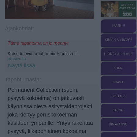
LAPSILLE
Ajankohdat:
KIRPPIS & VINTAGE
Tämä tapahtuma on jo mennyt
Katso tulevia tapahtumia Stadissa.fi
-
LUONTO & RETKEILY
etusivulta.
Näytä lisää
KEIKAT
Tapahtumasta:
TERASSIT
Permanent Collection (suom.
GRILLAUS
pysyvä kokoelma) on jatkuvasti
käynnissä oleva esitystaideprojekti,
SAUNAT
joka kiertyy peruskokoelman
käsitteen ympärille. Yritys rakentaa
UIMARANNAT
pysyvä, liikepohjainen kokoelma