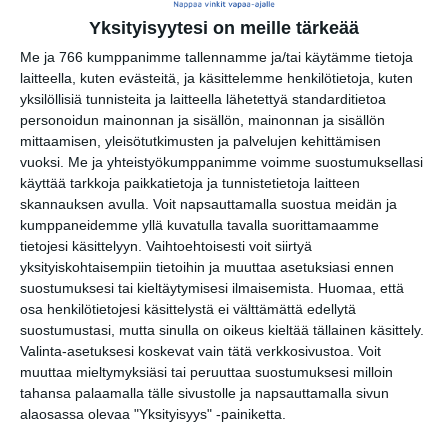
Yksityisyytesi on meille tärkeää
Rivitanssin ilmainen kokeilukerta ja
alkeiskurssi
Me ja 766 kumppanimme tallennamme ja/tai käytämme tietoja
ma 17.8.2026 klo 18:00
laitteella, kuten evästeitä, ja käsittelemme henkilötietoja, kuten
yksilöllisiä tunnisteita ja laitteella lähetettyä standarditietoa
personoidun mainonnan ja sisällön, mainonnan ja sisällön
Helsingin juhlaviikot 2026
mittaamisen, yleisötutkimusten ja palvelujen kehittämisen
ti 18.8.2026 klo 10:00
vuoksi.
Me ja yhteistyökumppanimme voimme suostumuksellasi
käyttää tarkkoja paikkatietoja ja tunnistetietoja laitteen
skannauksen avulla. Voit napsauttamalla suostua meidän ja
Kaupunkitanssit Malmilla
kumppaneidemme yllä kuvatulla tavalla suorittamaamme
ke 19.8.2026 klo 16:00
tietojesi käsittelyyn. Vaihtoehtoisesti voit siirtyä
yksityiskohtaisempiin tietoihin ja muuttaa asetuksiasi ennen
suostumuksesi tai kieltäytymisesi ilmaisemista.
Huomaa, että
osa henkilötietojesi käsittelystä ei välttämättä edellytä
suostumustasi, mutta sinulla on oikeus kieltää tällainen käsittely.
Valinta-asetuksesi koskevat vain tätä verkkosivustoa. Voit
muuttaa mieltymyksiäsi tai peruuttaa suostumuksesi milloin
tahansa palaamalla tälle sivustolle ja napsauttamalla sivun
alaosassa olevaa "Yksityisyys" -painiketta.
Elokuussa nautitaan
tunnelmallisista