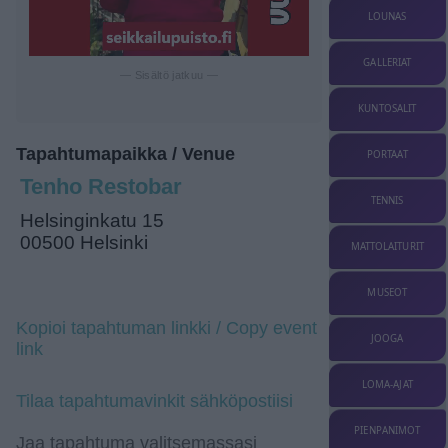
LOUNAS
GALLERIAT
— Sisältö jatkuu —
KUNTOSALIT
Tapahtumapaikka / Venue
PORTAAT
Tenho Restobar
TENNIS
Helsinginkatu 15
00500 Helsinki
MATTOLAITURIT
MUSEOT
Kopioi tapahtuman linkki / Copy event
JOOGA
link
LOMA-AJAT
Tilaa tapahtumavinkit sähköpostiisi
PIENPANIMOT
Jaa tapahtuma valitsemassasi