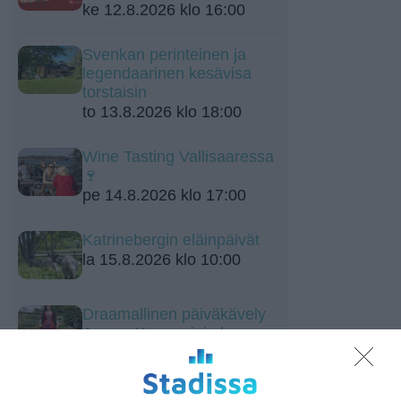
ke 12.8.2026 klo 16:00
Svenkan perinteinen ja
legendaarinen kesävisa
torstaisin
to 13.8.2026 klo 18:00
Wine Tasting Vallisaaressa
🍷
pe 14.8.2026 klo 17:00
Katrinebergin eläinpäivät
la 15.8.2026 klo 10:00
Draamallinen päiväkävely
Aurora Karamzinin kanssa
Linnunlaulun huviloille ja
Talvipuutarhaan
su 16.8.2026 klo 12:00