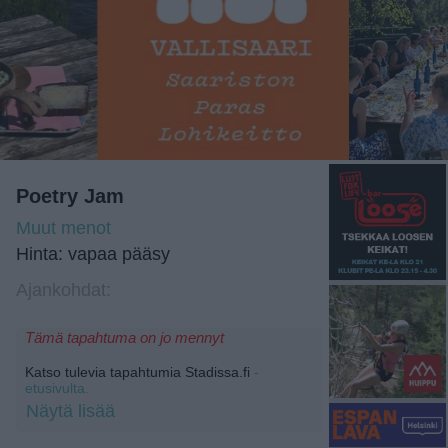
Poetry Jam
Muut menot
Hinta: vapaa pääsy
Ajankohdat:
Tämä tapahtuma on jo mennyt
Katso tulevia tapahtumia Stadissa.fi
-
etusivulta.
Näytä lisää