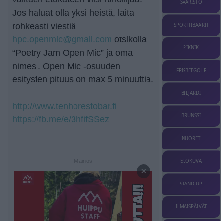
SAARISTO
Jos haluat olla yksi heistä, laita
rohkeasti viestiä
SPORTTIBAARIT
hpc.openmic@gmail.com
otsikolla
PIKNIK
“Poetry Jam Open Mic” ja oma
nimesi. Open Mic -osuuden
FRISBEEGOLF
esitysten pituus on max 5 minuuttia.
BILJARDI
http://www.tenhorestobar.fi
BRUNSSI
https://fb.me/e/3hfifSSez
NUORET
ELOKUVA
— Mainos —
×
STAND-UP
ILMAISPÄIVÄT