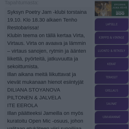
Tapahtumasta:
Syksyn Poetry Jam -klubi torstaina
19.10. Klo 18.30 alkaen Tenho
LAPSILLE
Restobarissa!
Klubin teema on tällä kertaa Virta,
KIRPPIS & VINTAGE
Virtaus. Virta on avaava ja lämmin
– virtaus sanojen, rytmin ja äänten
LUONTO & RETKEILY
liikettä, pyörteitä, jatkuvuutta ja
KEIKAT
sekoittumista.
Illan aikana meitä liikuttavat ja
TERASSIT
vievät mukanaan hienot esiintyjät
DILIANA STOYANOVA
GRILLAUS
PILTONEN & JALVELA
SAUNAT
ITE EEROLA
Illan päätteeksi Jameilla on myös
UIMARANNAT
kuratoitu Open Mic -osuus, johon
valitaan etukäteen viisi runoilijaa.