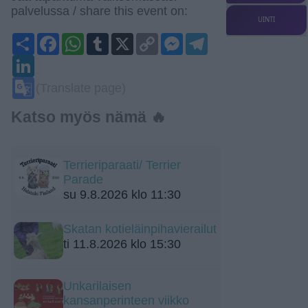
palvelussa / share this event on:
UINTI
Share
Facebook
WhatsApp
Tumblr
X
Copy
Messenger
Telegram
Link
LinkedIn
Google
(Translate page)
Translate
Katso myös nämä 🔥
Terrieriparaati/ Terrier
Parade
su 9.8.2026 klo 11:30
Skatan kotieläinpihavierailut
ti 11.8.2026 klo 15:30
Unkarilaisen
kansanperinteen viikko