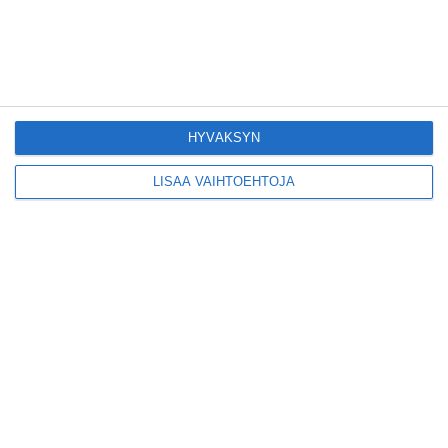
Lue lisää
Konepajan näyttämö toi
kiinnostavia toimijoita
Vallilaan
HYVÄKSYN
Lue lisää
LISÄÄ VAIHTOEHTOJA
Suosittu esitys tekee
joukkuevoimistelun
kääntöpuolia näkyväksi
Lue lisää
Yrjönkadun uimahalli
avautui pitkän
odotuksen jälkeen
Lue lisää