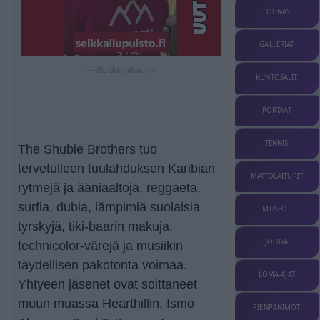
LOUNAS
GALLERIAT
— Sisältö jatkuu —
KUNTOSALIT
PORTAAT
TENNIS
The Shubie Brothers tuo
tervetulleen tuulahduksen Karibian
MATTOLAITURIT
rytmejä ja ääniaaltoja, reggaeta,
surfia, dubia, lämpimiä suolaisia
MUSEOT
tyrskyjä, tiki-baarin makuja,
JOOGA
technicolor-värejä ja musiikin
täydellisen pakotonta voimaa.
LOMA-AJAT
Yhtyeen jäsenet ovat soittaneet
muun muassa Hearthillin, Ismo
PIENPANIMOT