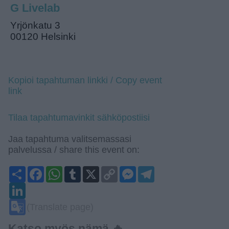
G Livelab
Yrjönkatu 3
00120 Helsinki
Kopioi tapahtuman linkki / Copy event
link
Tilaa tapahtumavinkit sähköpostiisi
Jaa tapahtuma valitsemassasi
palvelussa / share this event on:
Share
Facebook
WhatsApp
Tumblr
X
Copy
Messenger
Telegram
Link
LinkedIn
Google
(Translate page)
Translate
Katso myös nämä 🔥