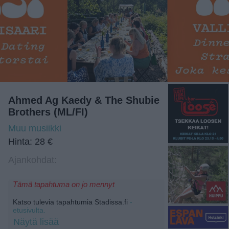
Ahmed Ag Kaedy & The Shubie
Brothers (ML/FI)
Muu musiikki
Hinta: 28 €
Ajankohdat:
Tämä tapahtuma on jo mennyt
Katso tulevia tapahtumia Stadissa.fi
-
etusivulta.
Näytä lisää