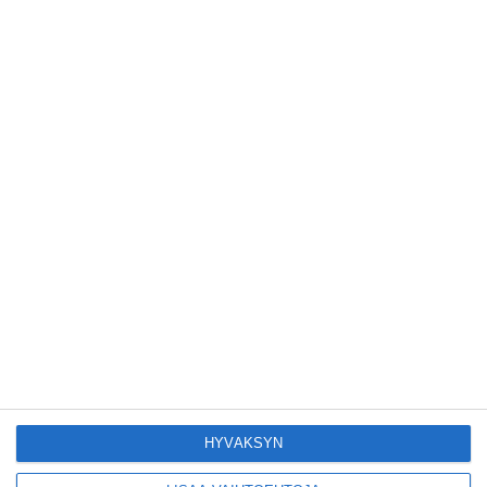
Kruunuvuorensilta
avautui kevyelle
liikenteelle etuajassa
Lue lisää
Kodikas kahvila
Flemarilla yhdistää
kukat ja itse leivotut
pullat
Lue lisää
Pitbull sai lisäkonsertin
Helsinkiin I'm Back -
kiertueelleen
Lue lisää
HYVÄKSYN