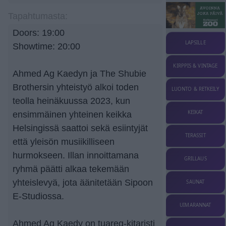
Tapahtumasta:
Doors: 19:00
LAPSILLE
Showtime: 20:00
KIRPPIS & VINTAGE
Ahmed Ag Kaedyn ja The Shubie
Brothersin yhteistyö alkoi toden
LUONTO & RETKEILY
teolla heinäkuussa 2023, kun
KEIKAT
ensimmäinen yhteinen keikka
Helsingissä saattoi sekä esiintyjät
TERASSIT
että yleisön musiikilliseen
hurmokseen. Illan innoittamana
GRILLAUS
ryhmä päätti alkaa tekemään
yhteislevyä, jota äänitetään Sipoon
SAUNAT
E-Studiossa.
UIMARANNAT
Ahmed Ag Kaedy on tuareg-kitaristi