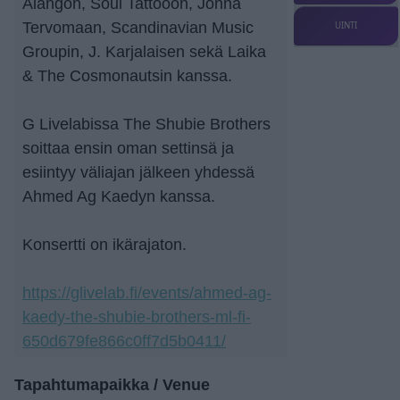
Alangon, Soul Tattooon, Jonna
Tervomaan, Scandinavian Music
UINTI
Groupin, J. Karjalaisen sekä Laika
& The Cosmonautsin kanssa.
G Livelabissa The Shubie Brothers
soittaa ensin oman settinsä ja
esiintyy väliajan jälkeen yhdessä
Ahmed Ag Kaedyn kanssa.
Konsertti on ikärajaton.
https://glivelab.fi/events/ahmed-ag-
kaedy-the-shubie-brothers-ml-fi-
650d679fe866c0ff7d5b0411/
Tapahtumapaikka / Venue