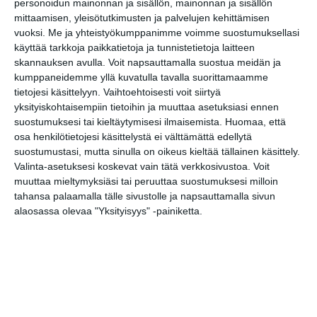
personoidun mainonnan ja sisällön, mainonnan ja sisällön
(DK), murrettumeri, Apeak
mittaamisen, yleisötutkimusten ja palvelujen kehittämisen
& Queendyster, Romance
vuoksi.
Me ja yhteistyökumppanimme voimme suostumuksellasi
Relic
käyttää tarkkoja paikkatietoja ja tunnistetietoja laitteen
to 13.8.2026 klo 18:00
skannauksen avulla. Voit napsauttamalla suostua meidän ja
kumppaneidemme yllä kuvatulla tavalla suorittamaamme
Meksiko A Cappella
tietojesi käsittelyyn. Vaihtoehtoisesti voit siirtyä
to 13.8.2026 klo 19:00
yksityiskohtaisempiin tietoihin ja muuttaa asetuksiasi ennen
suostumuksesi tai kieltäytymisesi ilmaisemista.
Huomaa, että
osa henkilötietojesi käsittelystä ei välttämättä edellytä
Malmin tapahtumakesä
suostumustasi, mutta sinulla on oikeus kieltää tällainen käsittely.
elokuu 2026: Teini-Pää,
Valinta-asetuksesi koskevat vain tätä verkkosivustoa. Voit
Aarne Alligaattori, Lyyti,
muuttaa mieltymyksiäsi tai peruuttaa suostumuksesi milloin
Steve ‘n’ Seagulls, Antti
tahansa palaamalla tälle sivustolle ja napsauttamalla sivun
Paalanen, kukkatalo ja ANI
alaosassa olevaa "Yksityisyys" -painiketta.
pe 14.8.2026 klo 19:00
Sointi Jazz Ensemble: Early
One Morning, Eternity
Sculpture (Sointien
Kalasatama)