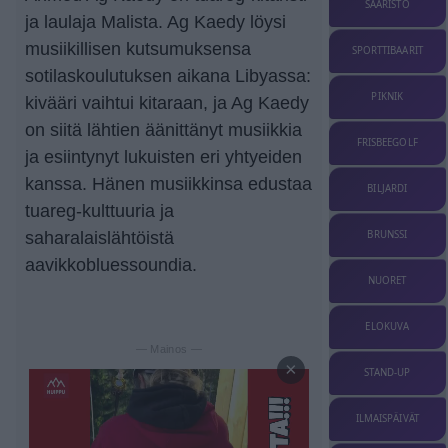
SAARISTO
ja laulaja Malista. Ag Kaedy löysi
musiikillisen kutsumuksensa
SPORTTIBAARIT
sotilaskoulutuksen aikana Libyassa:
PIKNIK
kivääri vaihtui kitaraan, ja Ag Kaedy
on siitä lähtien äänittänyt musiikkia
FRISBEEGOLF
ja esiintynyt lukuisten eri yhtyeiden
kanssa. Hänen musiikkinsa edustaa
BILJARDI
tuareg-kulttuuria ja
BRUNSSI
saharalaislähtöistä
aavikkobluessoundia.
NUORET
ELOKUVA
— Mainos —
×
STAND-UP
ILMAISPÄIVÄT