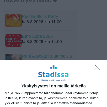
Puotila Block Party
la 8.8.2026 klo 11:00
Etno-Espa 2026
la 8.8.2026 klo 14:00
Reni & Boka: Kuutamoisia
metsiä, aurinkoisia
joenrantoja
la 8.8.2026 klo 17:00
Storyville Country Festival: Ninni
Yksityisyytesi on meille tärkeää
Poijärvi Trio
su 9.8.2026 klo 15:00
Me ja 766 kumppanimme tallennamme ja/tai käytämme tietoja
laitteella, kuten evästeitä, ja käsittelemme henkilötietoja, kuten
yksilöllisiä tunnisteita ja laitteella lähetettyä standarditietoa
Alō Live: Frederik Valentin