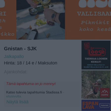
Gnistan - SJK
Jalkapallo
Hinta: 18 / 14 e / Maksuton
Ajankohdat:
Tämä tapahtuma on jo mennyt
Katso tulevia tapahtumia Stadissa.fi
-
etusivulta.
Näytä lisää