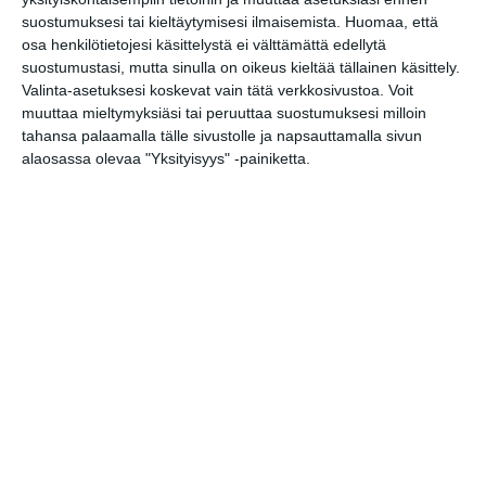
Share
Facebook
WhatsApp
Tumblr
X
Copy
Messenger
Telegram
suostumuksesi tai kieltäytymisesi ilmaisemista.
Huomaa, että
Link
osa henkilötietojesi käsittelystä ei välttämättä edellytä
LinkedIn
suostumustasi, mutta sinulla on oikeus kieltää tällainen käsittely.
Google
Valinta-asetuksesi koskevat vain tätä verkkosivustoa. Voit
(Translate page)
Translate
muuttaa mieltymyksiäsi tai peruuttaa suostumuksesi milloin
Katso myös nämä 🔥
tahansa palaamalla tälle sivustolle ja napsauttamalla sivun
alaosassa olevaa "Yksityisyys" -painiketta.
Gilla FC - EsPa
ke 12.8.2026 klo 20:00
HJK - Jaro
su 16.8.2026 klo 16:00
IF Gnistan - Ilves
ma 17.8.2026 klo 18:00