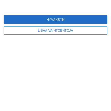
Lue lisää
HYVÄKSYN
Tämän leipomo-
kahvilan
LISÄÄ VAIHTOEHTOJA
karjalanpiirakoilla on
EU-sertifikaatti
Lue lisää
Konepajan näyttämö toi
kiinnostavia toimijoita
Vallilaan
Lue lisää
Suosittu esitys tekee
joukkuevoimistelun
kääntöpuolia näkyväksi