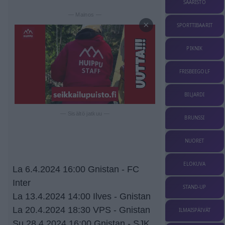
SAARISTO
— Mainos —
×
SPORTTIBAARIT
PIKNIK
FRISBEEGOLF
BILJARDI
— Sisältö jatkuu —
BRUNSSI
NUORET
ELOKUVA
La 6.4.2024 16:00 Gnistan - FC
Inter
STAND-UP
La 13.4.2024 14:00 Ilves - Gnistan
La 20.4.2024 18:30 VPS - Gnistan
ILMAISPÄIVÄT
Su 28.4.2024 16:00 Gnistan - SJK