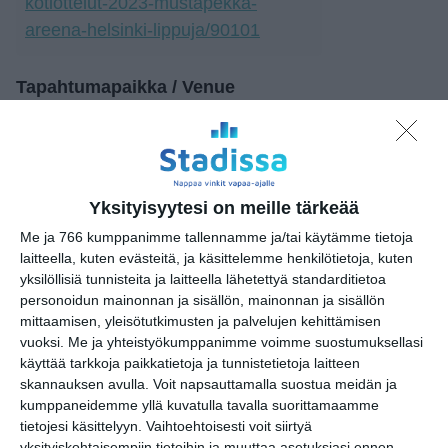
kotiottelut-2023-mustapekka-
areena-helsinki-lippuja/90101
Tapahtumapaikka / Venue
Markku.fi Areena (ent.
Mustapekka Areena)
Käskynhaltijantie 11
00640 Helsinki
Yksityisyytesi on meille tärkeää
Me ja 766 kumppanimme tallennamme ja/tai käytämme tietoja
laitteella, kuten evästeitä, ja käsittelemme henkilötietoja, kuten
yksilöllisiä tunnisteita ja laitteella lähetettyä standarditietoa
Kopioi tapahtuman linkki / Copy event
personoidun mainonnan ja sisällön, mainonnan ja sisällön
link
mittaamisen, yleisötutkimusten ja palvelujen kehittämisen
vuoksi.
Me ja yhteistyökumppanimme voimme suostumuksellasi
Tilaa tapahtumavinkit sähköpostiisi
käyttää tarkkoja paikkatietoja ja tunnistetietoja laitteen
skannauksen avulla. Voit napsauttamalla suostua meidän ja
Jaa tapahtuma valitsemassasi
kumppaneidemme yllä kuvatulla tavalla suorittamaamme
palvelussa / share this event on:
tietojesi käsittelyyn. Vaihtoehtoisesti voit siirtyä
yksityiskohtaisempiin tietoihin ja muuttaa asetuksiasi ennen