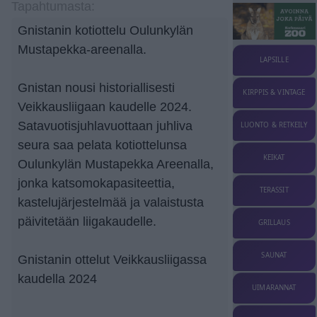
Tapahtumasta:
Gnistanin kotiottelu Oulunkylän
Mustapekka-areenalla.
LAPSILLE
Gnistan nousi historiallisesti
KIRPPIS & VINTAGE
Veikkausliigaan kaudelle 2024.
Satavuotisjuhlavuottaan juhliva
LUONTO & RETKEILY
seura saa pelata kotiottelunsa
KEIKAT
Oulunkylän Mustapekka Areenalla,
jonka katsomokapasiteettia,
TERASSIT
kastelujärjestelmää ja valaistusta
päivitetään liigakaudelle.
GRILLAUS
SAUNAT
Gnistanin ottelut Veikkausliigassa
kaudella 2024
UIMARANNAT