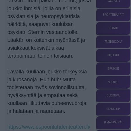
farssin - Ihan pakko - Toc Toc, jossa
SAARISTO
joukko ihmisiä, joilla on erilaisia
SPORTTIBAARIT
psykiatrisia ja neuropsykiatrisia
häiriöitä, saapuvat kuuluisan
PIKNIK
psykiatri Sternin vastaanotolle.
Lääkäri on kuitenkin myöhässä ja
FRISBEEGOLF
asiakkaat keksivät alkaa
terapoimaan toinen toisiaan.
BILJARDI
BRUNSSI
Lavalla kuullaan joukko törkeyksiä
ja kirosanoja. Huh huh! Mutta
NUORET
todistetaan myös sovinnollisuutta,
hyväksyntää ja empatiaa sekä
ELOKUVA
kuullaan liikuttavia puheenvuoroja
STAND-UP
ja halataan ja nauretaan.
ILMAISPÄIVÄT
https://www.espoonlahdenteatteri.fi/