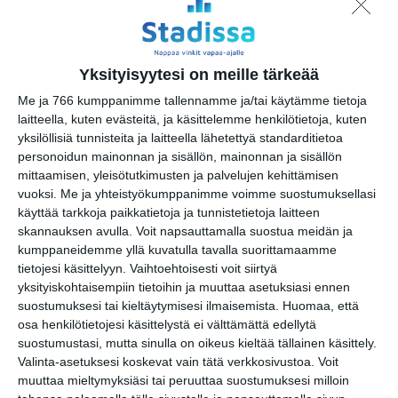
Lady T - Hyvää yötä,
Margaret Thatcher
Yksityisyytesi on meille tärkeää
la 15.8.2026 klo 18:30
Me ja 766 kumppanimme tallennamme ja/tai käytämme tietoja
laitteella, kuten evästeitä, ja käsittelemme henkilötietoja, kuten
Keisarin uudet vaatteet
yksilöllisiä tunnisteita ja laitteella lähetettyä standarditietoa
su 16.8.2026 klo 15:00
personoidun mainonnan ja sisällön, mainonnan ja sisällön
mittaamisen, yleisötutkimusten ja palvelujen kehittämisen
vuoksi.
Me ja yhteistyökumppanimme voimme suostumuksellasi
Maukka, Väykkä ja suuri
käyttää tarkkoja paikkatietoja ja tunnistetietoja laitteen
seikkailu
skannauksen avulla. Voit napsauttamalla suostua meidän ja
su 16.8.2026 klo 15:00
kumppaneidemme yllä kuvatulla tavalla suorittamaamme
tietojesi käsittelyyn. Vaihtoehtoisesti voit siirtyä
Kjell Westö: Missä kuljimme
yksityiskohtaisempiin tietoihin ja muuttaa asetuksiasi ennen
kerran
suostumuksesi tai kieltäytymisesi ilmaisemista.
Huomaa, että
to 20.8.2026 klo 18:30
osa henkilötietojesi käsittelystä ei välttämättä edellytä
suostumustasi, mutta sinulla on oikeus kieltää tällainen käsittely.
Valinta-asetuksesi koskevat vain tätä verkkosivustoa. Voit
Minimusikaalimaraton
muuttaa mieltymyksiäsi tai peruuttaa suostumuksesi milloin
Kruununhaassa