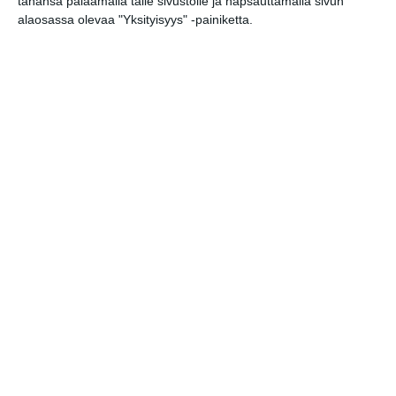
tahansa palaamalla tälle sivustolle ja napsauttamalla sivun
to 20.8.2026 klo 19:30
alaosassa olevaa "Yksityisyys" -painiketta.
Elokuussa nautitaan
tunnelmallisista
elokuvista ulkona
Lue lisää
Bassot jyrisevät Koffin
puistossa Taiteiden
yönä
Lue lisää