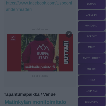
https://www.facebook.com/Espoonl
LOUNAS
ahdenTeatteri
GALLERIAT
KUNTOSALIT
— Mainos —
×
PORTAAT
TENNIS
MATTOLAITURIT
MUSEOT
— Sisältö jatkuu —
JOOGA
LOMA-AJAT
Tapahtumapaikka / Venue
Matinkylän monitoimitalo
PIENPANIMOT