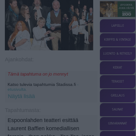
LAPSILLE
KIRPPIS & VINTAGE
LUONTO & RETKEILY
Ajankohdat:
KEIKAT
Tämä tapahtuma on jo mennyt
TERASSIT
Katso tulevia tapahtumia Stadissa.fi
-
etusivulta.
Näytä lisää
GRILLAUS
Tapahtumasta:
SAUNAT
Espoonlahden teatteri esittää
UIMARANNAT
Laurent Baffien komediallisen