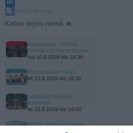
Google
(Translate page)
Translate
Katso myös nämä 🔥
Muistopäivä - Ihmisiä
historian hirmumyrskyssä
ma 10.8.2026 klo 18:30
Myrskyluodon Maija
ke 12.8.2026 klo 18:30
Lapualaisoopperan
kummitus
ke 12.8.2026 klo 19:00
ABBA - Dancing Queen
pe 14.8.2026 klo 19:00