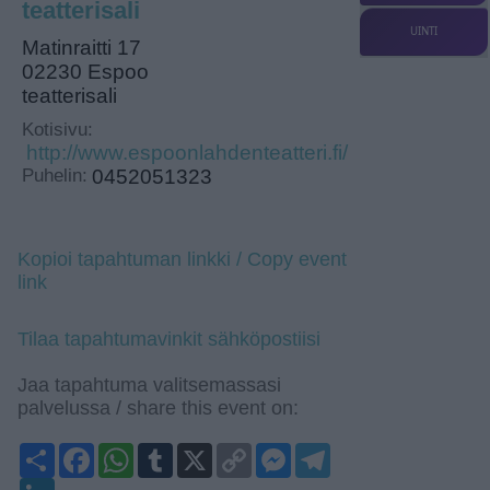
teatterisali
UINTI
Matinraitti 17
02230 Espoo
teatterisali
Kotisivu:
http://www.espoonlahdenteatteri.fi/
Puhelin:
0452051323
Kopioi tapahtuman linkki / Copy event
link
Tilaa tapahtumavinkit sähköpostiisi
Jaa tapahtuma valitsemassasi
palvelussa / share this event on:
Share
Facebook
WhatsApp
Tumblr
X
Copy
Messenger
Telegram
Link
LinkedIn