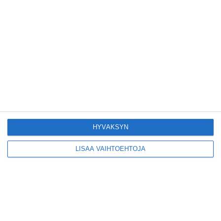
Yleisölle avattu 112-
vuotiaan laivan sauna
antaa pehmeät löylyt
Lue lisää
Tämän leipomo-
kahvilan
karjalanpiirakoilla on
EU-sertifikaatti
Lue lisää
HYVÄKSYN
LISÄÄ VAIHTOEHTOJA
Konepajan näyttämö toi
kiinnostavia toimijoita
Vallilaan
Lue lisää