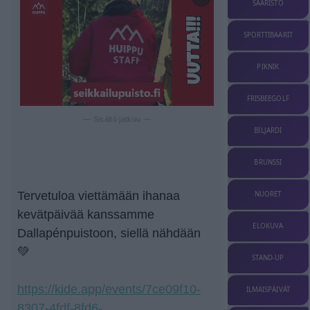
SAARISTO
SPORTTIBAARIT
PIKNIK
FRISBEEGOLF
— Sisältö jatkuu —
BILJARDI
BRUNSSI
Tervetuloa viettämään ihanaa
NUORET
kevätpäivää kanssamme
ELOKUVA
Dallapénpuistoon, siellä nähdään
💚
STAND-UP
https://kide.app/events/7ce09f10-
ILMAISPÄIVÄT
8307-4fdf-8fd6-