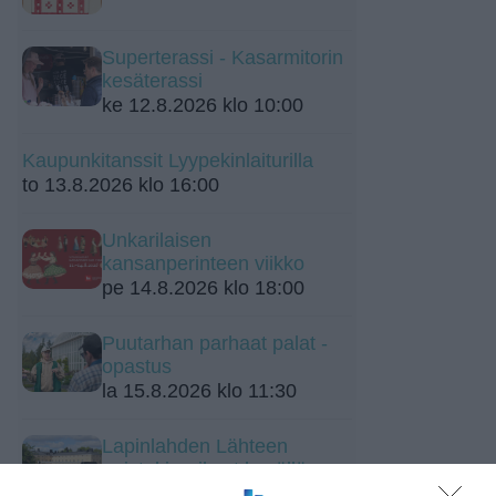
Superterassi - Kasarmitorin
kesäterassi
ke 12.8.2026 klo 10:00
Kaupunkitanssit Lyypekinlaiturilla
to 13.8.2026 klo 16:00
Unkarilaisen
kansanperinteen viikko
pe 14.8.2026 klo 18:00
Puutarhan parhaat palat -
opastus
la 15.8.2026 klo 11:30
Lapinlahden Lähteen
puistokirppikset kesällä
2026