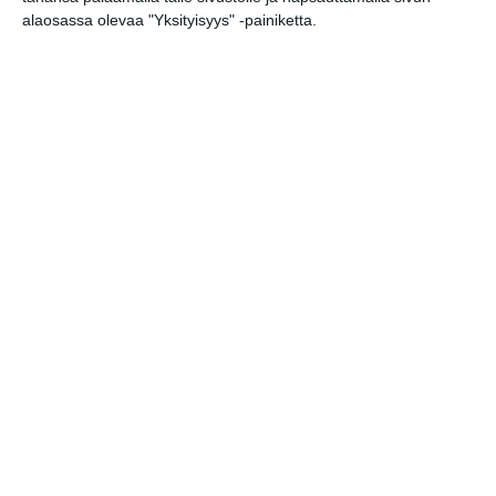
Uusi stand-up -klubi
alaosassa olevaa "Yksityisyys" -painiketta.
kutittelee nauruhermoja
keskiviikkoisin
Lue lisää
Lapualaisooppera herää
kummittelemaan
Mustikkamaan kesässä
Lue lisää
Vaasankatu täyttyi
ihmisistä ja tunnelmasta
toista kertaa
Lue lisää