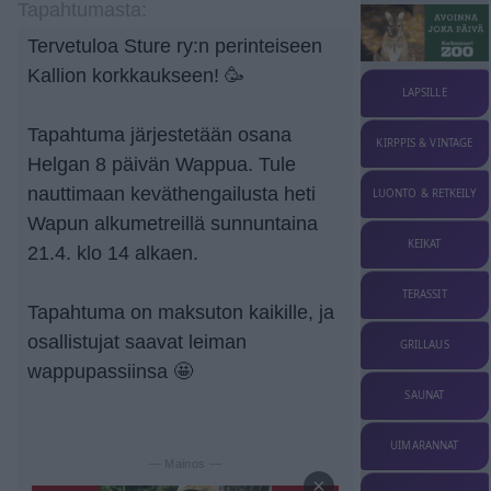
Tapahtumasta:
Tervetuloa Sture ry:n perinteiseen
Kallion korkkaukseen! 🥳
LAPSILLE
Tapahtuma järjestetään osana
KIRPPIS & VINTAGE
Helgan 8 päivän Wappua. Tule
nauttimaan keväthengailusta heti
LUONTO & RETKEILY
Wapun alkumetreillä sunnuntaina
KEIKAT
21.4. klo 14 alkaen.
TERASSIT
Tapahtuma on maksuton kaikille, ja
osallistujat saavat leiman
GRILLAUS
wappupassiinsa 🤩
SAUNAT
UIMARANNAT
— Mainos —
×