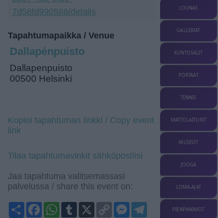
LOUNAS
7d58fd990588/details
GALLERIAT
Tapahtumapaikka / Venue
Dallapénpuisto
KUNTOSALIT
Dallapenpuisto
PORTAAT
00500 Helsinki
TENNIS
Kopioi tapahtuman linkki / Copy event
MATTOLAITURIT
link
MUSEOT
Tilaa tapahtumavinkit sähköpostiisi
JOOGA
Jaa tapahtuma valitsemassasi
palvelussa / share this event on:
LOMA-AJAT
Share
Facebook
WhatsApp
Tumblr
X
Copy
Messenger
Telegram
PIENPANIMOT
Link