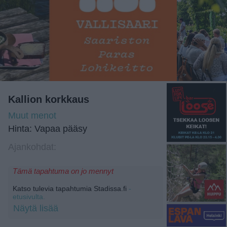
Kallion korkkaus
Muut menot
Hinta: Vapaa pääsy
Ajankohdat:
Tämä tapahtuma on jo mennyt
Katso tulevia tapahtumia Stadissa.fi
-
etusivulta.
Näytä lisää