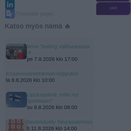
LinkedIn
UINTI
Google
(Translate page)
Translate
Katso myös nämä 🔥
Wine Tasting Vallisaaressa
🍷
pe 7.8.2026 klo 17:00
Kruunuvuorenrannan kirpputori
la 8.8.2026 klo 10:00
Liputuspäivä: mille nyt
liputetaan?
su 9.8.2026 klo 08:00
Neulekävely Seurasaaressa
ti 11.8.2026 klo 14:00