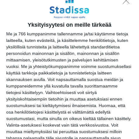
su 16.8.2026 klo 11:00
Katrinebergin
Yksityisyytesi on meille tärkeää
kotieläinpihavierailut
ma 17.8.2026 klo 15:30
Me ja 766 kumppanimme tallennamme ja/tai käytämme tietoja
laitteella, kuten evästeitä, ja käsittelemme henkilötietoja, kuten
yksilöllisiä tunnisteita ja laitteella lähetettyä standarditietoa
personoidun mainonnan ja sisällön, mainonnan ja sisällön
mittaamisen, yleisötutkimusten ja palvelujen kehittämisen
vuoksi.
Me ja yhteistyökumppanimme voimme suostumuksellasi
käyttää tarkkoja paikkatietoja ja tunnistetietoja laitteen
skannauksen avulla. Voit napsauttamalla suostua meidän ja
kumppaneidemme yllä kuvatulla tavalla suorittamaamme
tietojesi käsittelyyn. Vaihtoehtoisesti voit siirtyä
Kissojen Yöt tarjoavat
yksityiskohtaisempiin tietoihin ja muuttaa asetuksiasi ennen
tunnelmaa syyskuun
iltoihin
suostumuksesi tai kieltäytymisesi ilmaisemista.
Huomaa, että
Lue lisää
osa henkilötietojesi käsittelystä ei välttämättä edellytä
suostumustasi, mutta sinulla on oikeus kieltää tällainen käsittely.
Valinta-asetuksesi koskevat vain tätä verkkosivustoa. Voit
muuttaa mieltymyksiäsi tai peruuttaa suostumuksesi milloin
tahansa palaamalla tälle sivustolle ja napsauttamalla sivun