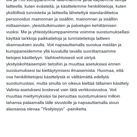
Nauravan Sohvin kesäklubit
laitteella, kuten evästeitä, ja käsittelemme henkilötietoja, kuten
su 16.8.2026 klo 18:00
yksilöllisiä tunnisteita ja laitteella lähetettyä standarditietoa
personoidun mainonnan ja sisällön, mainonnan ja sisällön
mittaamisen, yleisötutkimusten ja palvelujen kehittämisen
vuoksi.
Me ja yhteistyökumppanimme voimme suostumuksellasi
käyttää tarkkoja paikkatietoja ja tunnistetietoja laitteen
skannauksen avulla. Voit napsauttamalla suostua meidän ja
kumppaneidemme yllä kuvatulla tavalla suorittamaamme
tietojesi käsittelyyn. Vaihtoehtoisesti voit siirtyä
yksityiskohtaisempiin tietoihin ja muuttaa asetuksiasi ennen
suostumuksesi tai kieltäytymisesi ilmaisemista.
Huomaa, että
Elokuussa nautitaan
tunnelmallisista
osa henkilötietojesi käsittelystä ei välttämättä edellytä
elokuvista ulkona
suostumustasi, mutta sinulla on oikeus kieltää tällainen käsittely.
Lue lisää
Valinta-asetuksesi koskevat vain tätä verkkosivustoa. Voit
muuttaa mieltymyksiäsi tai peruuttaa suostumuksesi milloin
tahansa palaamalla tälle sivustolle ja napsauttamalla sivun
alaosassa olevaa "Yksityisyys" -painiketta.
Bassot jyrisevät Koffin
puistossa Taiteiden
yönä
Lue lisää