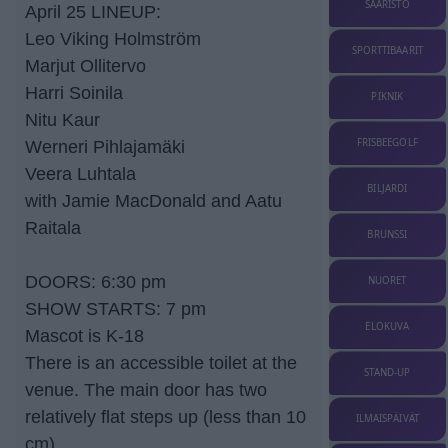
SAARISTO
April 25 LINEUP:
Leo Viking Holmström
SPORTTIBAARIT
Marjut Ollitervo
Harri Soinila
PIKNIK
Nitu Kaur
FRISBEEGOLF
Werneri Pihlajamäki
Veera Luhtala
BILJARDI
with Jamie MacDonald and Aatu
Raitala
BRUNSSI
DOORS: 6:30 pm
NUORET
SHOW STARTS: 7 pm
ELOKUVA
Mascot is K-18
There is an accessible toilet at the
STAND-UP
venue. The main door has two
relatively flat steps up (less than 10
ILMAISPÄIVÄT
cm).