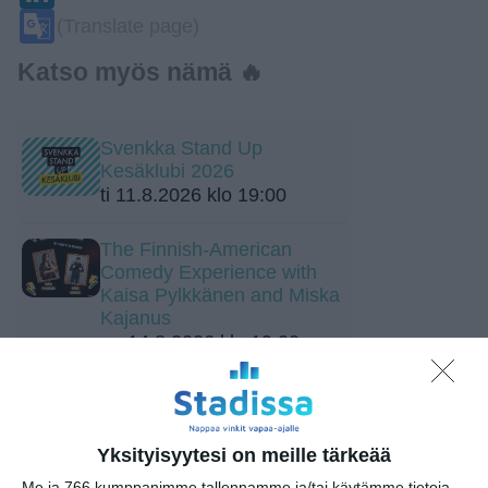
Google
(Translate page)
Translate
Katso myös nämä 🔥
Svenkka Stand Up
Kesäklubi 2026
ti 11.8.2026 klo 19:00
The Finnish-American
Comedy Experience with
Kaisa Pylkkänen and Miska
Kajanus
pe 14.8.2026 klo 19:00
Munkkiklubi – stand-up -ilta
ravintola Ukko-Munkissa
la 15.8.2026 klo 19:00
Yksityisyytesi on meille tärkeää
Me ja 766 kumppanimme tallennamme ja/tai käytämme tietoja