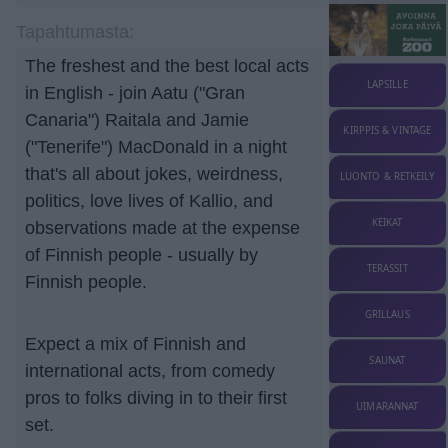
Tapahtumasta:
The freshest and the best local acts
LAPSILLE
in English - join Aatu ("Gran
Canaria") Raitala and Jamie
KIRPPIS & VINTAGE
("Tenerife") MacDonald in a night
that's all about jokes, weirdness,
LUONTO & RETKEILY
politics, love lives of Kallio, and
KEIKAT
observations made at the expense
of Finnish people - usually by
TERASSIT
Finnish people.
GRILLAUS
Expect a mix of Finnish and
SAUNAT
international acts, from comedy
pros to folks diving in to their first
UIMARANNAT
set.