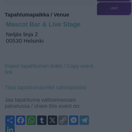
UINTI
Tapahtumapaikka / Venue
Mascot Bar & Live Stage
Neljäs linja 2
00530 Helsinki
Kopioi tapahtuman linkki / Copy event
link
Tilaa tapahtumavinkit sähköpostiisi
Jaa tapahtuma valitsemassasi
palvelussa / share this event on:
Share
Facebook
WhatsApp
Tumblr
X
Copy
Messenger
Telegram
Link
LinkedIn