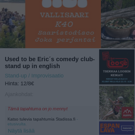
Used to be Eric´s comedy club-
stand up in english
Stand-up / Improvisaatio
Hinta: 12/8€
Ajankohdat:
Tämä tapahtuma on jo mennyt
Katso tulevia tapahtumia Stadissa.fi
-
etusivulta.
Näytä lisää