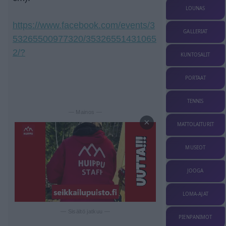
LOUNAS
https://www.facebook.com/events/3
GALLERIAT
53265500977320/35326551431065
2/?
KUNTOSALIT
PORTAAT
TENNIS
— Mainos —
×
MATTOLAITURIT
MUSEOT
JOOGA
LOMA-AJAT
— Sisältö jatkuu —
PIENPANIMOT