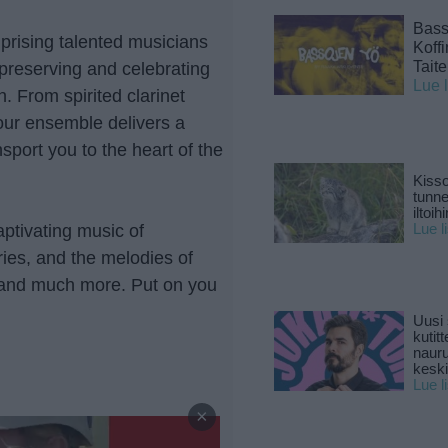
Basso
prising talented musicians
Koff
Tait
 preserving and celebrating
Lue 
n. From spirited clarinet
 our ensemble delivers a
nsport you to the heart of the
Kisso
tunn
iltoihi
ptivating music of
Lue l
ies, and the melodies of
 and much more. Put on you
Uusi 
kutitt
naur
keski
Lue l
—
×