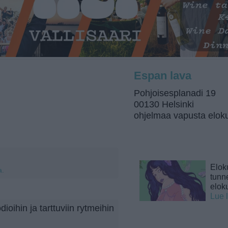
Espan lava
Pohjoisesplanadi 19
00130 Helsinki
ohjelmaa vapusta elok
Elok
a.
tunne
elok
Lue 
oihin ja tarttuviin rytmeihin