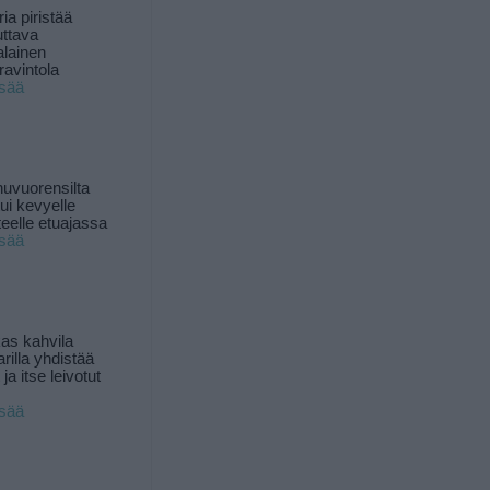
ia piristää
uttava
alainen
ravintola
isää
uvuorensilta
ui kevyelle
nteelle etuajassa
isää
as kahvila
rilla yhdistää
ja itse leivotut
isää