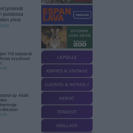
t jyrisevät
in puistossa
eiden yönä
lisää
jen Yöt tarjoavat
LAPSILLE
elmaa syyskuun
n
isää
KIRPPIS & VINTAGE
LUONTO & RETKEILY
stand-up -klubi
KEIKAT
elee
uhermoja
viikkoisin
TERASSIT
isää
GRILLAUS