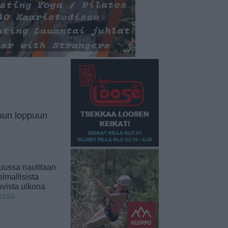
uun loppuun
uussa nautitaan
lmallisista
uvista ulkona
lisää