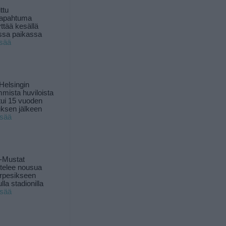
ttu
tapahtuma
yttää kesällä
ssa paikassa
isää
Helsingin
mista huviloista
ui 15 vuoden
ksen jälkeen
isää
-Mustat
ttelee nousua
rpesikseen
lla stadionilla
isää