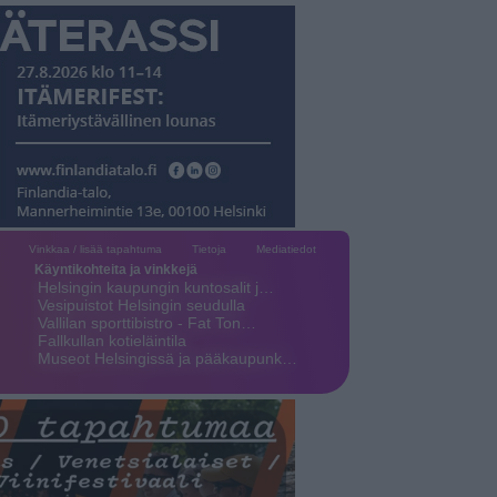
Vinkkaa / lisää tapahtuma
Tietoja
Mediatiedot
Käyntikohteita ja vinkkejä
Helsingin kaupungin kuntosalit j…
Vesipuistot Helsingin seudulla
Vallilan sporttibistro - Fat Ton…
Fallkullan kotieläintila
Museot Helsingissä ja pääkaupunk…