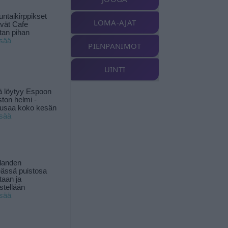
ntaikirppikset
LOMA-AJAT
ävät Cafe
tan pihan
isää
PIENPANIMOT
UINTI
ä löytyy Espoon
ston helmi -
musaa koko kesän
isää
landen
ässä puistosa
taan ja
istellään
isää