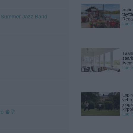
Sunnu
täytt
ti Summer Jazz Band
Rega
Lue l
Täält
saari
live
Lue l
Lapin
vehre
jooga
kirpp
co 🪩🥂
Lue l