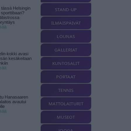
tässä Helsingin
STAND-UP
 sporttibaari?
tibistrossa
öryntäys
ILMAISPÄIVÄT
isää
LOUNAS
GALLERIAT
lin-kokki avasi
yisän kesäkeitaan
KUNTOSALIT
nkiin
isää
PORTAAT
TENNIS
ttu Hanasaaren
laitos avautui
MATTOLAITURIT
lle
isää
MUSEOT
JOOGA