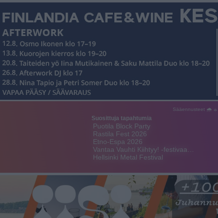
Sääennusteet 🌧 ☼
Suosittuja tapahtumia
Puotila Block Party
Rastila Fest 2026
Etno-Espa 2026
Vantaa Vauhti Kiihtyy! -festivaa…
Hellsinki Metal Festival