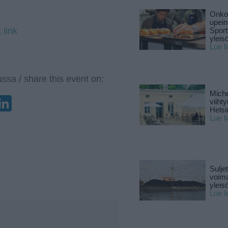
Onko 
upein
 link
Sport
yleis
Lue l
ssa / share this event on:
Miche
enger
elegram
LinkedIn
viiht
Helsi
Lue l
Sulje
voima
yleisö
Lue l