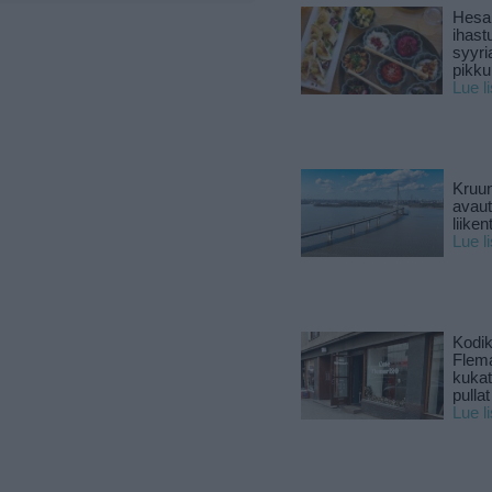
Hesar
ihast
syyri
pikku
Lue l
Kruun
avaut
liike
Lue l
Kodik
Flema
kukat 
pullat
Lue l