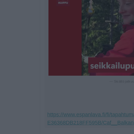
— Sisältö jatku
https://www.espanlava.fi/fi/tapah
E36368DB218FF595B/Caf__Balkan