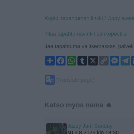
Kopioi tapahtuman linkki / Copy event
Tilaa tapahtumavinkit sähköpostiisi
Jaa tapahtuma valitsemassasi palvelu
Share
Facebook
WhatsApp
Tumblr
X
Copy
Mess
T
Link
Google
(Translate page)
Translate
Katso myös nämä 🔥
Jazzy Jam Sunday
su 9.8.2026 klo 18:30