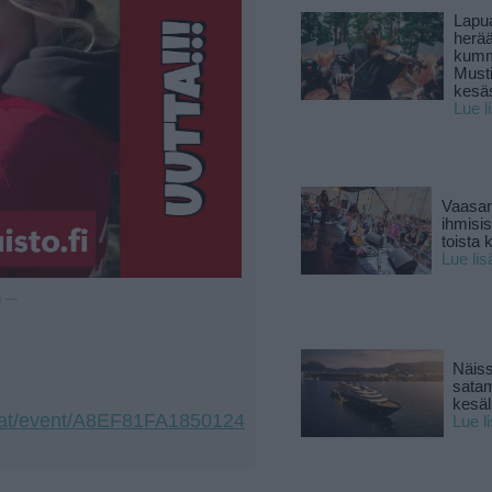
Lapu
herä
kumm
Must
kesä
Lue l
Vaasan
ihmisi
toista 
Lue lis
u —
Näiss
sata
kesäll
tumat/event/A8EF81FA1850124
Lue l