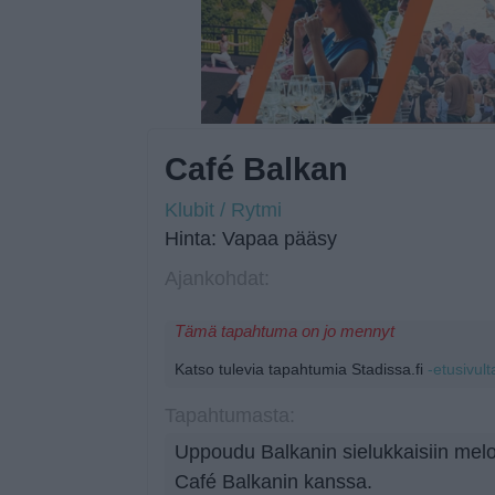
Café Balkan
Klubit / Rytmi
Hinta: Vapaa pääsy
Ajankohdat:
Tämä tapahtuma on jo mennyt
Katso tulevia tapahtumia Stadissa.fi
-etusivult
Tapahtumasta:
Uppoudu Balkanin sielukkaisiin melodi
Café Balkanin kanssa.