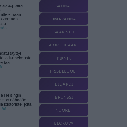
SAUNAT
alaisooppera
ä
ittelemaan
UIMARANNAT
ikkamaan
ssä
isää
SAARISTO
SPORTTIBAARIT
katu täyttyi
PIKNIK
stä ja tunnelmasta
kertaa
ää
FRISBEEGOLF
BILJARDI
ä Helsingin
BRUNSSI
missa nähdään
ä loistoristeilijöitä
isää
NUORET
ELOKUVA