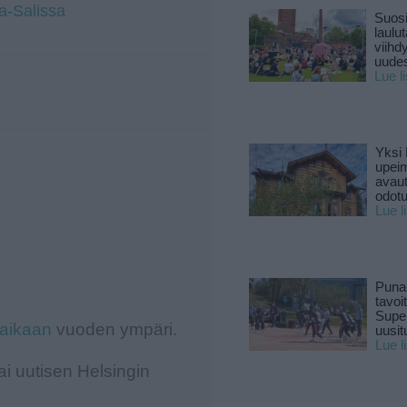
a-Salissa
Suosi
laulu
viihd
uude
Lue l
Yksi 
upeim
avaut
odotu
Lue l
Puna
tavoi
Supe
-aikaan
vuoden ympäri.
uusitu
Lue l
i uutisen Helsingin