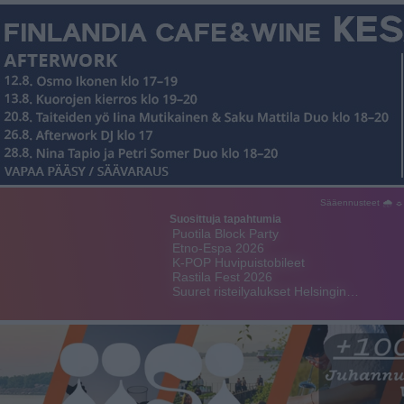
Sääennusteet 🌧 ☼
Suosittuja tapahtumia
Puotila Block Party
Etno-Espa 2026
K-POP Huvipuistobileet
Rastila Fest 2026
Suuret risteilyalukset Helsingin…