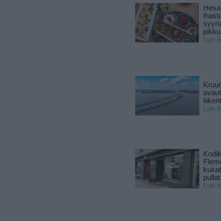
Hesar
ihast
syyri
pikku
Lue l
Kruun
avaut
liike
Lue l
Kodik
Flema
kukat 
pullat
Lue l