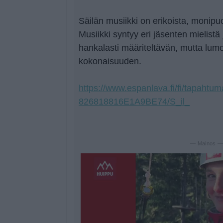
Säilän musiikki on erikoista, monipuo
Musiikki syntyy eri jäsenten mielist
hankalasti määriteltävän, mutta lumo
kokonaisuuden.
https://www.espanlava.fi/fi/tapah
826818816E1A9BE74/S_il_
— Mainos 