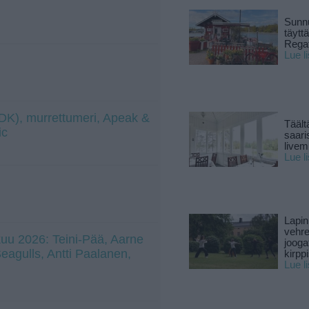
Sunnu
täytt
Rega
Lue l
 (DK), murrettumeri, Apeak &
Täält
ic
saari
live
Lue l
Lapin
vehre
uu 2026: Teini-Pää, Aarne
jooga
 Seagulls, Antti Paalanen,
kirpp
Lue l