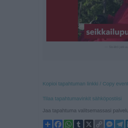
— Sisältö jatku
Kopioi tapahtuman linkki / Copy event
Tilaa tapahtumavinkit sähköpostiisi
Jaa tapahtuma valitsemassasi palvelu
Share
Facebook
WhatsApp
Tumblr
X
Copy
Mess
T
Link