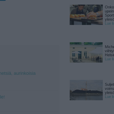
Onko 
upein
Sport
yleis
Lue l
Miche
viiht
Helsi
Lue l
tsiä, aurinkoisia
Sulje
voima
yleisö
le!
Lue l