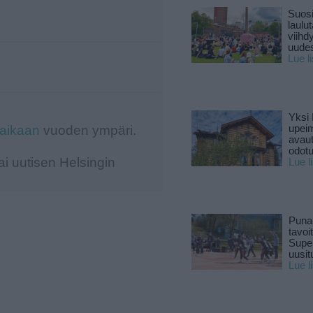
Suosi
laulu
viihd
uude
Lue l
Yksi 
-aikaan
vuoden ympäri.
upeim
avaut
odotu
i uutisen Helsingin
Lue l
Puna
tavoi
Supe
uusitu
Lue l