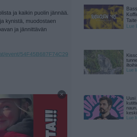
Basso
lista ja kaikin puolin jännää.
Koff
Tait
ä ja kynistä, muodostaen
Lue 
avan ja jännittävän
tumat/event/54F45B687F74C29
Kisso
tunn
iltoihi
Lue l
—
×
Uusi 
kutitt
naur
keski
Lue l