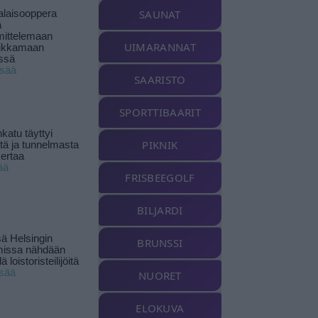
SAUNAT
alaisooppera
ä
ittelemaan
UIMARANNAT
ikkamaan
ssä
isää
SAARISTO
SPORTTIBAARIT
katu täyttyi
PIKNIK
stä ja tunnelmasta
kertaa
ää
FRISBEEGOLF
BILJARDI
ä Helsingin
BRUNSSI
missa nähdään
ä loistoristeilijöitä
isää
NUORET
ELOKUVA