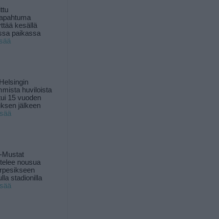
ttu
tapahtuma
yttää kesällä
ssa paikassa
isää
Helsingin
mista huviloista
ui 15 vuoden
ksen jälkeen
isää
-Mustat
ttelee nousua
rpesikseen
lla stadionilla
isää