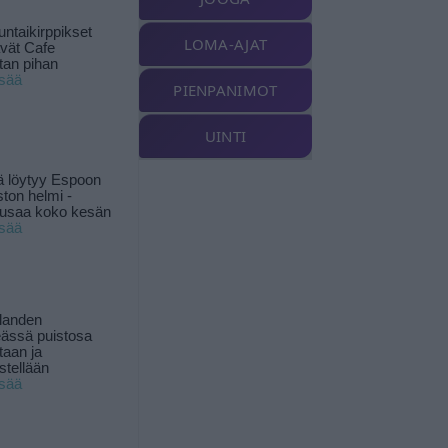
ntaikirppikset
LOMA-AJAT
ävät Cafe
tan pihan
isää
PIENPANIMOT
UINTI
ä löytyy Espoon
ston helmi -
musaa koko kesän
isää
landen
ässä puistosa
taan ja
istellään
isää