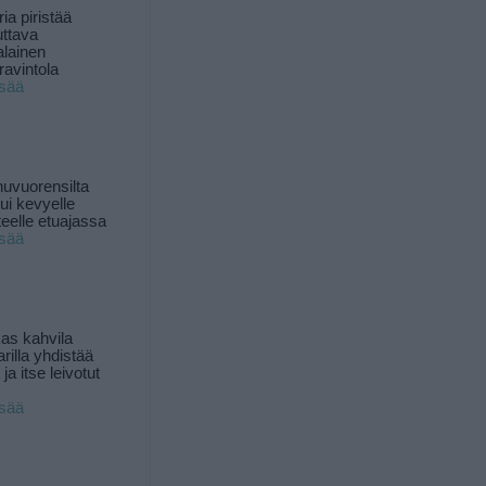
ia piristää
uttava
alainen
ravintola
isää
uvuorensilta
ui kevyelle
nteelle etuajassa
isää
as kahvila
rilla yhdistää
ja itse leivotut
isää