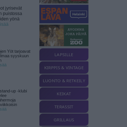
t jyrisevät
in puistossa
eiden yönä
lisää
jen Yöt tarjoavat
LAPSILLE
elmaa syyskuun
n
isää
KIRPPIS & VINTAGE
LUONTO & RETKEILY
stand-up -klubi
KEIKAT
elee
uhermoja
viikkoisin
TERASSIT
isää
GRILLAUS