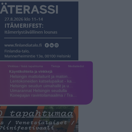
Vinkkaa / lisää tapahtuma
Tietoja
Mediatiedot
Käyntikohteita ja vinkkejä
Helsingin mattolaiturit ja maton…
Lentokoneiden katselupaikat - ka…
Helsingin seudun uimahallit ja u…
Uimarannat Helsingin seudulla
Konepajan ravintolamaailma / Tra…