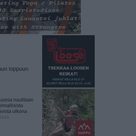
uun loppuun
uussa nautitaan
lmallisista
uvista ulkona
lisää