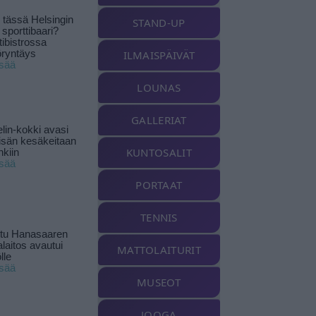
tässä Helsingin
STAND-UP
 sporttibaari?
tibistrossa
öryntäys
ILMAISPÄIVÄT
isää
LOUNAS
GALLERIAT
lin-kokki avasi
yisän kesäkeitaan
KUNTOSALIT
nkiin
isää
PORTAAT
TENNIS
ttu Hanasaaren
laitos avautui
MATTOLAITURIT
lle
isää
MUSEOT
JOOGA