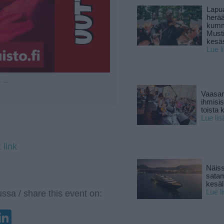
Lapu
herä
kumm
Must
kesä
Lue l
u —
Vaasan
ihmisi
toista 
Lue lis
 link
Näiss
sata
kesäll
Lue l
ssa / share this event on:
enger
elegram
LinkedIn