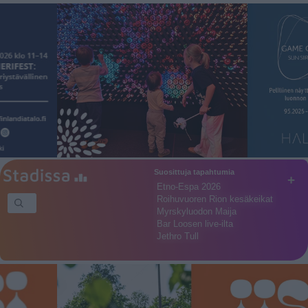
Suosittuja tapahtumia
+
Etno-Espa 2026
Roihuvuoren Rion kesäkeikat
Myrskyluodon Maija
Bar Loosen live-ilta
Jethro Tull