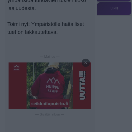
ympäristöä tuhoavien tukien koko
laajuudesta.
UINTI
Toimi nyt: Ympäristölle haitalliset
tuet on lakkautettava.
— Mainos —
×
— Sisältö jatkuu —