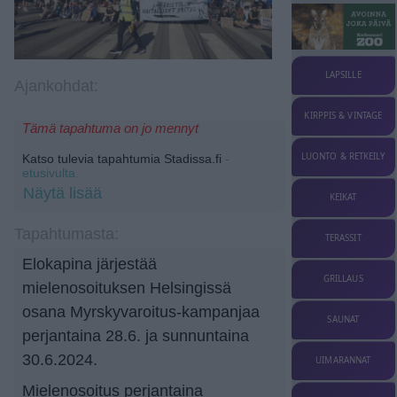
LAPSILLE
Ajankohdat:
KIRPPIS & VINTAGE
Tämä tapahtuma on jo mennyt
LUONTO & RETKEILY
Katso tulevia tapahtumia Stadissa.fi
-
etusivulta.
Näytä lisää
KEIKAT
Tapahtumasta:
TERASSIT
Elokapina järjestää
GRILLAUS
mielenosoituksen Helsingissä
osana Myrskyvaroitus-kampanjaa
SAUNAT
perjantaina 28.6. ja sunnuntaina
30.6.2024.
UIMARANNAT
Mielenosoitus perjantaina