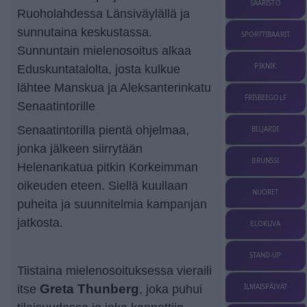
SAARISTO
Ruoholahdessa Länsiväylällä ja
sunnutaina keskustassa.
SPORTTIBAARIT
Sunnuntain mielenosoitus alkaa
PIKNIK
Eduskuntatalolta, josta kulkue
lähtee Manskua ja Aleksanterinkatu
FRISBEEGOLF
Senaatintorille
Senaatintorilla pientä ohjelmaa,
BILJARDI
jonka jälkeen siirrytään
BRUNSSI
Helenankatua pitkin Korkeimman
oikeuden eteen. Siellä kuullaan
NUORET
puheita ja suunnitelmia kampanjan
jatkosta.
ELOKUVA
STAND-UP
Tiistaina mielenosoituksessa vieraili
itse
Greta Thunberg
, joka puhui
ILMAISPÄIVÄT