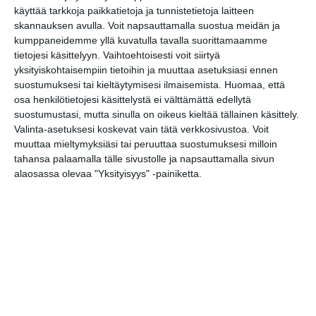
käyttää tarkkoja paikkatietoja ja tunnistetietoja laitteen
https://elokapina.fi/
skannauksen avulla. Voit napsauttamalla suostua meidän ja
kumppaneidemme yllä kuvatulla tavalla suorittamaamme
tietojesi käsittelyyn. Vaihtoehtoisesti voit siirtyä
yksityiskohtaisempiin tietoihin ja muuttaa asetuksiasi ennen
Seuraa Elokapinan live-päivityksiä
suostumuksesi tai kieltäytymisesi ilmaisemista.
Huomaa, että
facebook-sivuilta:
osa henkilötietojesi käsittelystä ei välttämättä edellytä
suostumustasi, mutta sinulla on oikeus kieltää tällainen käsittely.
https://www.facebook.com/elokapin
Valinta-asetuksesi koskevat vain tätä verkkosivustoa. Voit
muuttaa mieltymyksiäsi tai peruuttaa suostumuksesi milloin
a
tahansa palaamalla tälle sivustolle ja napsauttamalla sivun
alaosassa olevaa "Yksityisyys" -painiketta.
Tapahtumapaikka / Venue
Helsinki
Tapahtumien ja elämysten
pääkaupunki
Kopioi tapahtuman linkki / Copy event