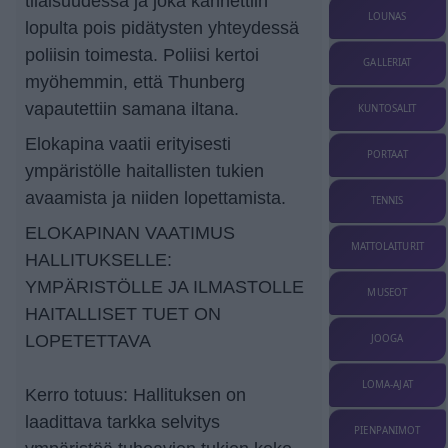
tilaisuudessa ja joka kannettiin
LOUNAS
lopulta pois pidätysten yhteydessä
poliisin toimesta. Poliisi kertoi
GALLERIAT
myöhemmin, että Thunberg
vapautettiin samana iltana.
KUNTOSALIT
Elokapina vaatii erityisesti
PORTAAT
ympäristölle haitallisten tukien
avaamista ja niiden lopettamista.
TENNIS
ELOKAPINAN VAATIMUS
MATTOLAITURIT
HALLITUKSELLE:
YMPÄRISTÖLLE JA ILMASTOLLE
MUSEOT
HAITALLISET TUET ON
LOPETETTAVA
JOOGA
LOMA-AJAT
Kerro totuus: Hallituksen on
laadittava tarkka selvitys
PIENPANIMOT