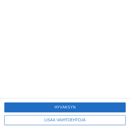
upeimmista huviloista
avautui 15 vuoden
odotuksen jälkeen
Lue lisää
Puna-Mustat tavoittelee
nousua Superpesikseen
uusitulla stadionilla
Lue lisää
Hesaria piristää
ihastuttava syyrialainen
pikkuravintola
Lue lisää
HYVÄKSYN
LISÄÄ VAIHTOEHTOJA
Kruunuvuorensilta