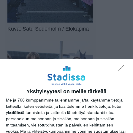
Kuva: Satu Söderholm / Elokapina
Yksityisyytesi on meille tärkeää
Me ja 766 kumppanimme tallennamme ja/tai käytämme tietoja
laitteella, kuten evästeitä, ja käsittelemme henkilötietoja, kuten
yksilöllisiä tunnisteita ja laitteella lähetettyä standarditietoa
personoidun mainonnan ja sisällön, mainonnan ja sisällön
mittaamisen, yleisötutkimusten ja palvelujen kehittämisen
vuoksi.
Me ja yhteistyökumppanimme voimme suostumuksellasi
Kuva: Satu Söderholm / Elokapina