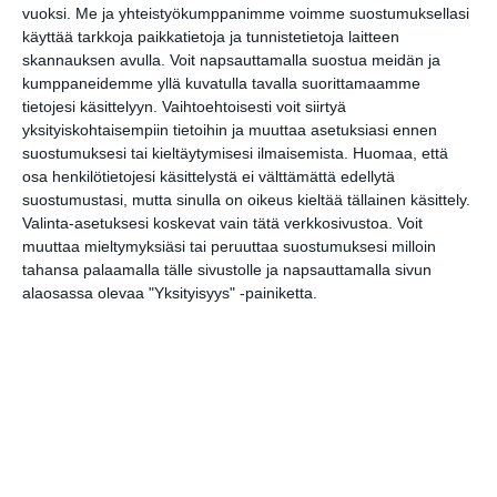
vuoksi.
Me ja yhteistyökumppanimme voimme suostumuksellasi
käyttää tarkkoja paikkatietoja ja tunnistetietoja laitteen
skannauksen avulla. Voit napsauttamalla suostua meidän ja
Bassot jyrisevät Koffin
kumppaneidemme yllä kuvatulla tavalla suorittamaamme
puistossa Taiteiden
tietojesi käsittelyyn. Vaihtoehtoisesti voit siirtyä
yönä
yksityiskohtaisempiin tietoihin ja muuttaa asetuksiasi ennen
Lue lisää
suostumuksesi tai kieltäytymisesi ilmaisemista.
Huomaa, että
osa henkilötietojesi käsittelystä ei välttämättä edellytä
suostumustasi, mutta sinulla on oikeus kieltää tällainen käsittely.
Valinta-asetuksesi koskevat vain tätä verkkosivustoa. Voit
muuttaa mieltymyksiäsi tai peruuttaa suostumuksesi milloin
Kissojen Yöt tarjoavat
tahansa palaamalla tälle sivustolle ja napsauttamalla sivun
tunnelmaa syyskuun
iltoihin
alaosassa olevaa "Yksityisyys" -painiketta.
Lue lisää
Uusi stand-up -klubi
kutittelee nauruhermoja
keskiviikkoisin
Lue lisää