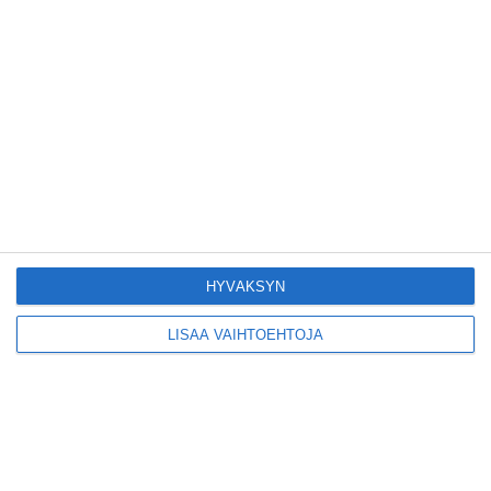
Konepajan näyttämö toi
kiinnostavia toimijoita
Vallilaan
Lue lisää
Suosittu esitys tekee
joukkuevoimistelun
kääntöpuolia näkyväksi
Lue lisää
HYVÄKSYN
LISÄÄ VAIHTOEHTOJA
Yrjönkadun uimahalli
avautui pitkän
odotuksen jälkeen
Lue lisää