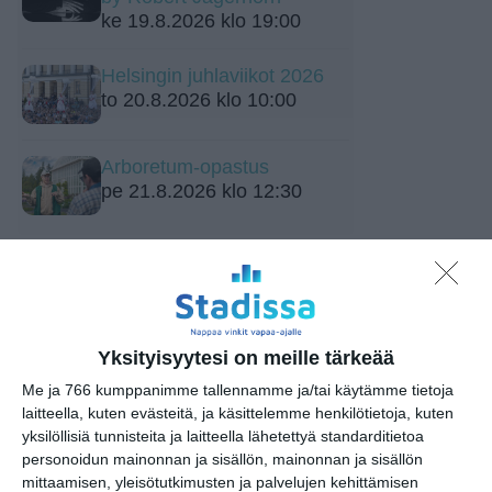
ke 19.8.2026 klo 19:00
Helsingin juhlaviikot 2026
to 20.8.2026 klo 10:00
Arboretum-opastus
pe 21.8.2026 klo 12:30
Yksityisyytesi on meille tärkeää
Me ja 766 kumppanimme tallennamme ja/tai käytämme tietoja
Elokuussa nautitaan
laitteella, kuten evästeitä, ja käsittelemme henkilötietoja, kuten
tunnelmallisista
yksilöllisiä tunnisteita ja laitteella lähetettyä standarditietoa
elokuvista ulkona
personoidun mainonnan ja sisällön, mainonnan ja sisällön
Lue lisää
mittaamisen, yleisötutkimusten ja palvelujen kehittämisen