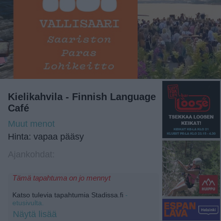
Kielikahvila - Finnish Language
Café
Muut menot
Hinta: vapaa pääsy
Ajankohdat:
Tämä tapahtuma on jo mennyt
Katso tulevia tapahtumia Stadissa.fi
-
etusivulta.
Näytä lisää