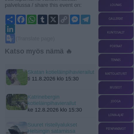
palvelussa / share this event on:
LOUNAS
Share
Facebook
WhatsApp
Tumblr
X
Copy
Messenger
Telegram
GALLERIAT
Link
LinkedIn
KUNTOSALIT
Google
(Translate page)
Translate
PORTAAT
Katso myös nämä 🔥
TENNIS
Skatan kotieläinpihavierailut
MATTOLAITURIT
ti 11.8.2026 klo 15:30
MUSEOT
Katrinebergin
JOOGA
kotieläinpihavierailut
ke 12.8.2026 klo 15:30
LOMA-AJAT
Suuret risteilyalukset
PIENPANIMOT
Helsingin satamissa