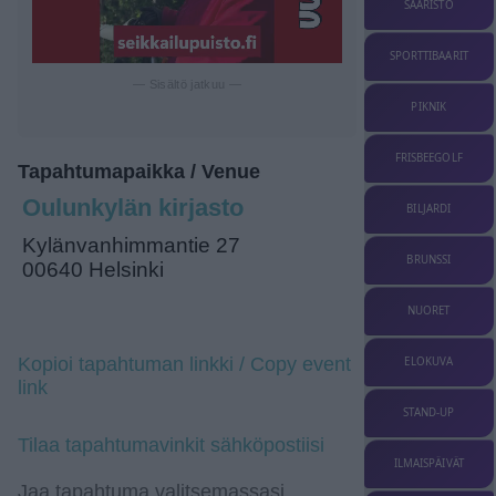
SAARISTO
SPORTTIBAARIT
— Sisältö jatkuu —
PIKNIK
FRISBEEGOLF
Tapahtumapaikka / Venue
Oulunkylän kirjasto
BILJARDI
Kylänvanhimmantie 27
BRUNSSI
00640 Helsinki
NUORET
Kopioi tapahtuman linkki / Copy event
ELOKUVA
link
STAND-UP
Tilaa tapahtumavinkit sähköpostiisi
ILMAISPÄIVÄT
Jaa tapahtuma valitsemassasi