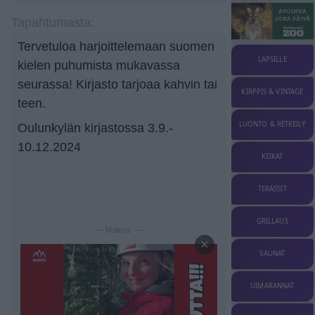
Tapahtumasta:
Tervetuloa harjoittelemaan suomen
LAPSILLE
kielen puhumista mukavassa
seurassa! Kirjasto tarjoaa kahvin tai
KIRPPIS & VINTAGE
teen.
LUONTO & RETKEILY
Oulunkylän kirjastossa 3.9.-
10.12.2024
KEIKAT
TERASSIT
GRILLAUS
— Mainos —
×
SAUNAT
UIMARANNAT