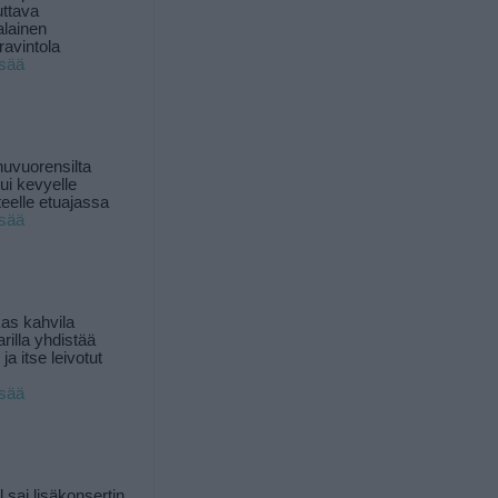
uttava
alainen
ravintola
isää
uvuorensilta
ui kevyelle
nteelle etuajassa
isää
as kahvila
rilla yhdistää
ja itse leivotut
isää
l sai lisäkonsertin