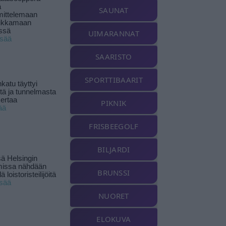
ä
SAUNAT
ittelemaan
ikkamaan
ssä
UIMARANNAT
isää
SAARISTO
SPORTTIBAARIT
katu täyttyi
stä ja tunnelmasta
kertaa
PIKNIK
ää
FRISBEEGOLF
BILJARDI
ä Helsingin
missa nähdään
BRUNSSI
ä loistoristeilijöitä
isää
NUORET
ELOKUVA