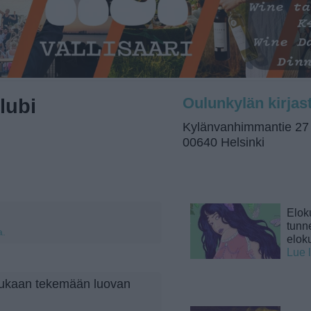
lubi
Oulunkylän kirjas
Kylänvanhimmantie 27
00640 Helsinki
Elok
tunne
a.
elok
Lue 
 mukaan tekemään luovan