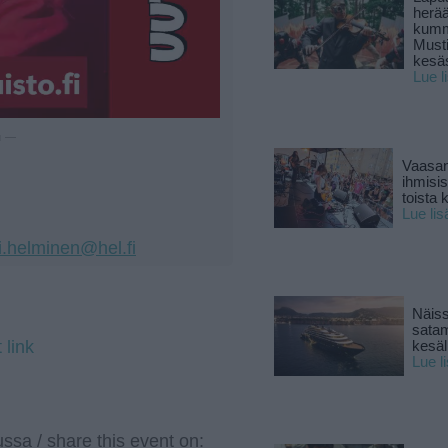
herä
kumm
Must
kesä
Lue l
u —
Vaasan
ihmisi
toista 
Lue lis
i.helminen@hel.fi
Näiss
sata
 link
kesäll
Lue l
ssa / share this event on: