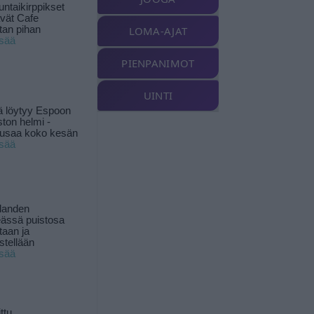
ntaikirppikset
ävät Cafe
tan pihan
LOMA-AJAT
isää
PIENPANIMOT
UINTI
ä löytyy Espoon
ston helmi -
musaa koko kesän
isää
landen
ässä puistosa
taan ja
istellään
isää
ttu