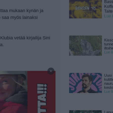
Basso
Koff
ottaa mukaan kynän ja
Tait
Lue 
ne saa myös lainaksi
lubia vetää kirjailija Sini
Kisso
a.
tunn
iltoihi
Lue l
—
×
Uusi 
kutitt
naur
keski
Lue l
Lapu