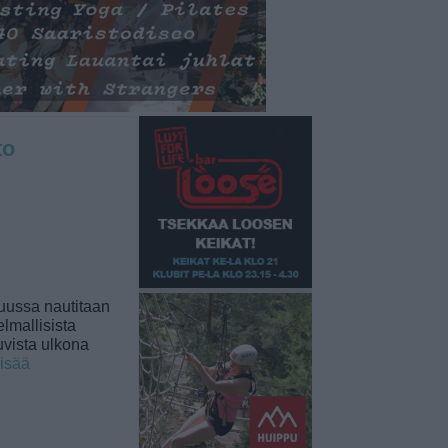
to
uussa nautitaan
lmallisista
uvista ulkona
lisää