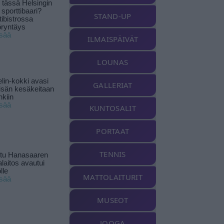
tässä Helsingin
 sporttibaari?
STAND-UP
tibistrossa
öryntäys
isää
ILMAISPÄIVÄT
LOUNAS
lin-kokki avasi
GALLERIAT
yisän kesäkeitaan
nkiin
isää
KUNTOSALIT
PORTAAT
TENNIS
ttu Hanasaaren
laitos avautui
lle
MATTOLAITURIT
isää
MUSEOT
JOOGA