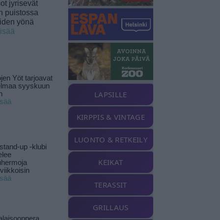
t jyrisevät
in puistossa
eiden yönä
lisää
jen Yöt tarjoavat
elmaa syyskuun
LAPSILLE
n
isää
KIRPPIS & VINTAGE
LUONTO & RETKEILY
stand-up -klubi
elee
KEIKAT
uhermoja
viikkoisin
isää
TERASSIT
GRILLAUS
alaisooppera