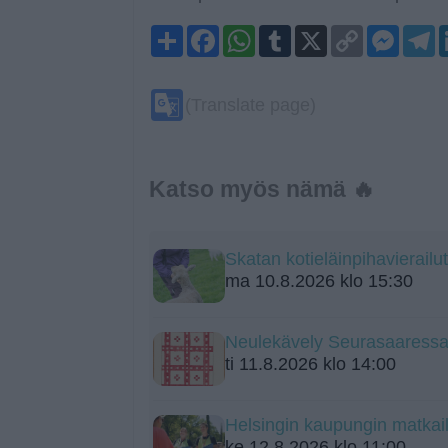
Share
Facebook
WhatsApp
Tumblr
X
Copy
Mess
T
Link
Google
(Translate page)
Translate
Katso myös nämä 🔥
Skatan kotieläinpihavierailut
ma 10.8.2026 klo 15:30
Neulekävely Seurasaaress
ti 11.8.2026 klo 14:00
Helsingin kaupungin matka
ke 12.8.2026 klo 11:00