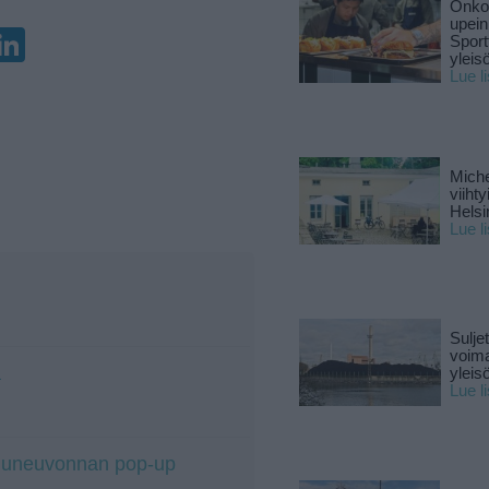
Onko 
upein
enger
elegram
LinkedIn
Sport
yleis
Lue l
Miche
viiht
Helsi
Lue l
Sulje
voima
a
yleisö
Lue l
iluneuvonnan pop-up