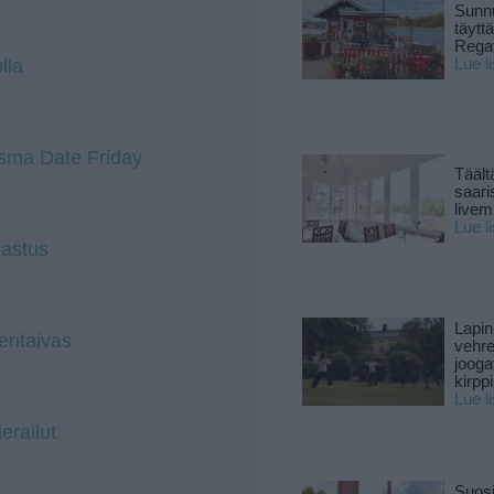
Sunnu
täytt
Rega
lla
Lue l
iasma Date Friday
Täält
saari
live
Lue l
pastus
Lapin
ritaivas
vehre
jooga
kirpp
Lue l
erailut
Suosi