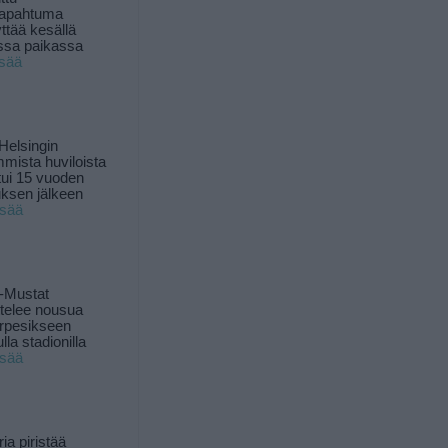
tapahtuma
yttää kesällä
ssa paikassa
isää
Helsingin
mista huviloista
ui 15 vuoden
ksen jälkeen
isää
-Mustat
ttelee nousua
rpesikseen
lla stadionilla
isää
ia piristää