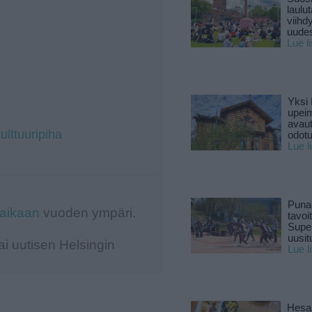
laulu
viihd
uude
Lue l
Yksi 
upeim
avaut
ulttuuripiha
odotu
Lue l
Puna
-aikaan
vuoden ympäri.
tavoi
Supe
uusitu
i uutisen Helsingin
Lue l
Hesar