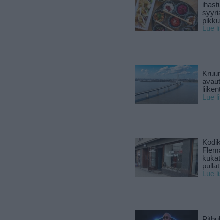
ihast
syyri
pikku
Lue l
Kruun
avaut
liike
Lue l
Kodik
Flema
kukat 
pullat
Lue l
Pitbul