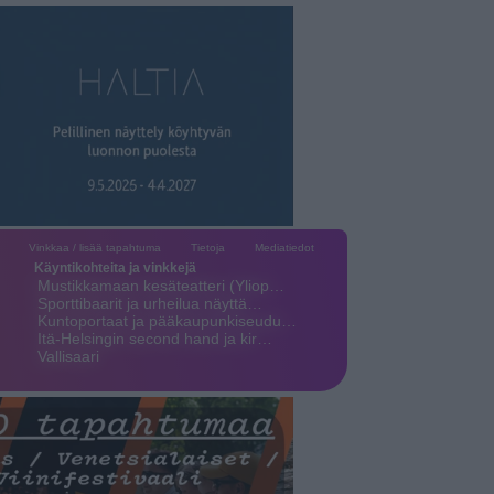
Vinkkaa / lisää tapahtuma
Tietoja
Mediatiedot
Käyntikohteita ja vinkkejä
Mustikkamaan kesäteatteri (Yliop…
Sporttibaarit ja urheilua näyttä…
Kuntoportaat ja pääkaupunkiseudu…
Itä-Helsingin second hand ja kir…
Vallisaari