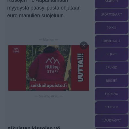
SAARISTO
myydystä pääsylipusta ohjataan
euro manulien suojeluun.
SPORTTIBAARIT
PIKNIK
— Mainos —
FRISBEEGOLF
×
BILJARDI
BRUNSSI
NUORET
ELOKUVA
— Sisältö jatkuu —
STAND-UP
ILMAISPÄIVÄT
Aikuisten kissojen yö