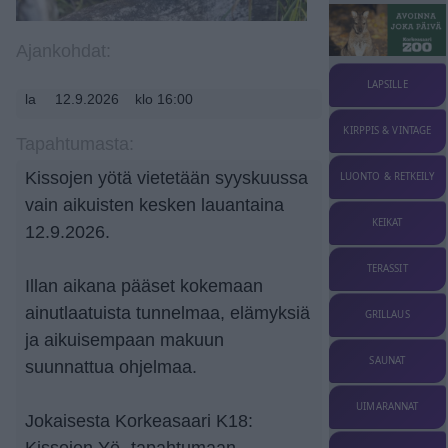
Ajankohdat:
LAPSILLE
la
12.9.2026
klo 16:00
KIRPPIS & VINTAGE
Tapahtumasta:
Kissojen yötä vietetään syyskuussa
LUONTO & RETKEILY
vain aikuisten kesken lauantaina
KEIKAT
12.9.2026.
TERASSIT
Illan aikana pääset kokemaan
ainutlaatuista tunnelmaa, elämyksiä
GRILLAUS
ja aikuisempaan makuun
SAUNAT
suunnattua ohjelmaa.
UIMARANNAT
Jokaisesta Korkeasaari K18:
Kissojen Yö -tapahtumaan