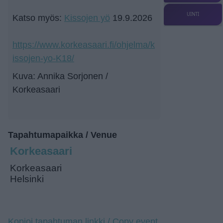
UINTI
Katso myös:
Kissojen yö
19.9.2026
https://www.korkeasaari.fi/ohjelma/k
issojen-yo-K18/
Kuva: Annika Sorjonen /
Korkeasaari
Tapahtumapaikka / Venue
Korkeasaari
Korkeasaari
Helsinki
Kopioi tapahtuman linkki / Copy event