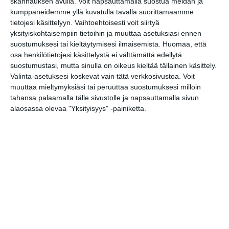
skannauksen avulla. Voit napsauttamalla suostua meidän ja
Liszt-instituutissa
kumppaneidemme yllä kuvatulla tavalla suorittamaamme
pe 14.8.2026 klo 18:00
tietojesi käsittelyyn. Vaihtoehtoisesti voit siirtyä
yksityiskohtaisempiin tietoihin ja muuttaa asetuksiasi ennen
suostumuksesi tai kieltäytymisesi ilmaisemista.
Huomaa, että
Wine Tasting Vallisaaressa
osa henkilötietojesi käsittelystä ei välttämättä edellytä
🍷
suostumustasi, mutta sinulla on oikeus kieltää tällainen käsittely.
la 15.8.2026 klo 17:00
Valinta-asetuksesi koskevat vain tätä verkkosivustoa. Voit
muuttaa mieltymyksiäsi tai peruuttaa suostumuksesi milloin
Aleksis Kiven kadun kirppis
tahansa palaamalla tälle sivustolle ja napsauttamalla sivun
su 16.8.2026 klo 09:00
alaosassa olevaa "Yksityisyys" -painiketta.
Rivitanssin ilmainen kokeilukerta ja
alkeiskurssi
ma 17.8.2026 klo 18:00