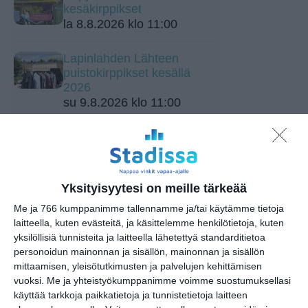
kesäkirppikset
la 8.8.2026 klo 11:00
Lapinlahden Lähteen
puistokirppikset kesällä
2026
su 9.8.2026 klo 11:00
Skatan kotieläinpihavierailut
ti 11.8.2026 klo 15:30
Yksityisyytesi on meille tärkeää
Kaupunkitanssit Malmilla
ke 12.8.2026 klo 16:00
Me ja 766 kumppanimme tallennamme ja/tai käytämme tietoja
laitteella, kuten evästeitä, ja käsittelemme henkilötietoja, kuten
yksilöllisiä tunnisteita ja laitteella lähetettyä standarditietoa
Suuret risteilyalukset
personoidun mainonnan ja sisällön, mainonnan ja sisällön
Helsingin satamissa
mittaamisen, yleisötutkimusten ja palvelujen kehittämisen
to 13.8.2026 klo 07:00
vuoksi.
Me ja yhteistyökumppanimme voimme suostumuksellasi
käyttää tarkkoja paikkatietoja ja tunnistetietoja laitteen
Unkarilainen tanssitupa