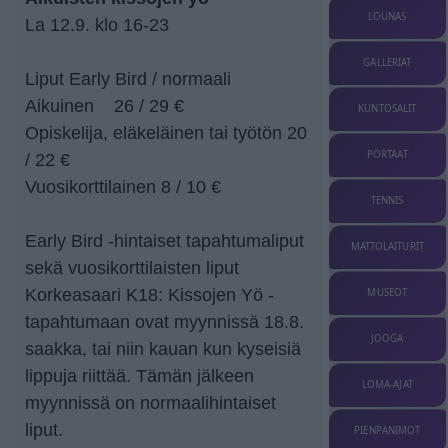
LOUNAS
La 12.9. klo 16-23
GALLERIAT
Liput Early Bird / normaali
Aikuinen 26 / 29 €
KUNTOSALIT
Opiskelija, eläkeläinen tai työtön 20
PORTAAT
/ 22 €
Vuosikorttilainen 8 / 10 €
TENNIS
Early Bird -hintaiset tapahtumaliput
MATTOLAITURIT
sekä vuosikorttilaisten liput
Korkeasaari K18: Kissojen Yö -
MUSEOT
tapahtumaan ovat myynnissä 18.8.
JOOGA
saakka, tai niin kauan kun kyseisiä
lippuja riittää. Tämän jälkeen
LOMA-AJAT
myynnissä on normaalihintaiset
liput.
PIENPANIMOT