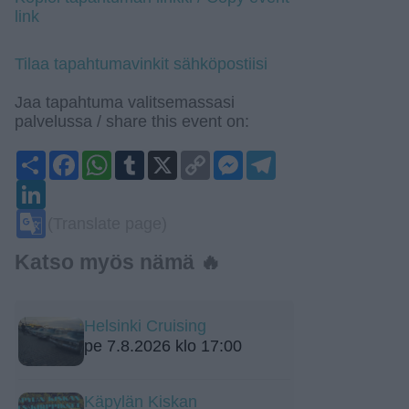
link
Tilaa tapahtumavinkit sähköpostiisi
Jaa tapahtuma valitsemassasi
palvelussa / share this event on:
Share
Facebook
WhatsApp
Tumblr
X
Copy
Messenger
Telegram
Link
LinkedIn
Google
(Translate page)
Translate
Katso myös nämä 🔥
Helsinki Cruising
pe 7.8.2026 klo 17:00
Käpylän Kiskan