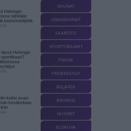
SAUNAT
ä Helsingin
missa nähdään
UIMARANNAT
ä loistoristeilijöitä
isää
SAARISTO
SPORTTIBAARIT
tässä Helsingin
 sporttibaari?
PIKNIK
tibistrossa
öryntäys
isää
FRISBEEGOLF
BILJARDI
lin-kokki avasi
BRUNSSI
yisän kesäkeitaan
nkiin
isää
NUORET
ELOKUVA