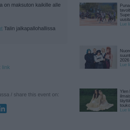
 on maksuton kaikille alle
Puna
tavoi
Supe
uusitu
Lue l
ot
Talin jalkapallohallissa
Nuore
suun
2026 
Lue l
 link
Ylen
ssa / share this event on:
ilmai
täytt
touk
enger
elegram
LinkedIn
Lue l