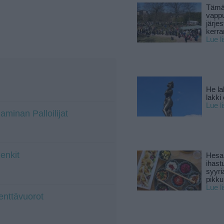
Tämä
vapp
järjes
kerra
Lue l
He la
lakki
Lue l
minan Palloilijat
enkit
Hesar
ihast
syyri
pikku
Lue l
enttävuorot