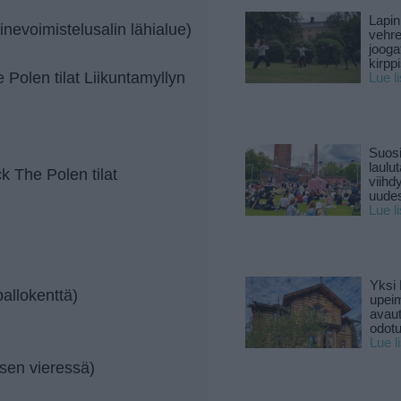
Lapin
inevoimistelusalin lähialue)
vehre
jooga
kirpp
Polen tilat Liikuntamyllyn
Lue l
Suosi
laulu
k The Polen tilat
viihd
uude
Lue l
Yksi 
pallokenttä)
upeim
avaut
odotu
Lue l
ksen vieressä)