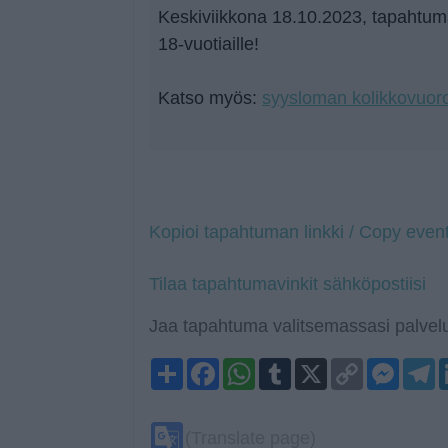
Keskiviikkona 18.10.2023, tapahtuma
18-vuotiaille!
Katso myös:
syysloman kolikkovuor
Kopioi tapahtuman linkki / Copy event
Tilaa tapahtumavinkit sähköpostiisi
Jaa tapahtuma valitsemassasi palvelu
Share
Facebook
WhatsApp
Tumblr
X
Copy
Mess
T
Link
Google
(Translate page)
Translate