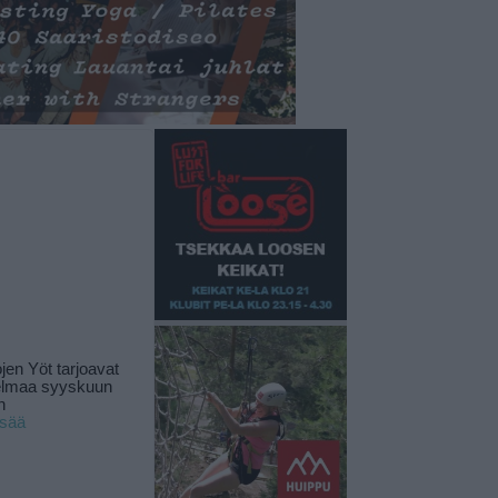
jen Yöt tarjoavat
elmaa syyskuun
n
isää