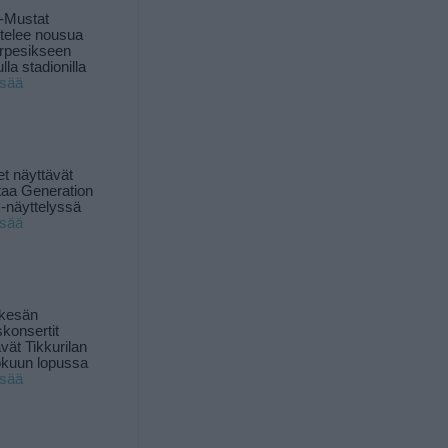
-Mustat
ttelee nousua
rpesikseen
lla stadionilla
isää
t näyttävät
taa Generation
-näyttelyssä
isää
 kesän
skonsertit
ävät Tikkurilan
okuun lopussa
isää