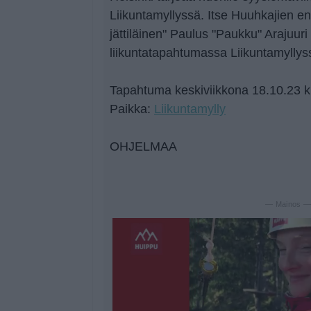
Liikuntamyllyssä. Itse Huuhkajien en
jättiläinen" Paulus "Paukku" Arajuur
liikuntatapahtumassa Liikuntamyllys
Tapahtuma keskiviikkona 18.10.23 k
Paikka:
Liikuntamylly
OHJELMAA
— Mainos 