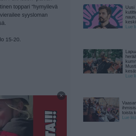
tinen toppari "hymyilevä
Uusi 
kutitt
i vierailee syysloman
naur
keski
sä.
Lue l
lo 15-20.
Lapu
herä
kumm
Must
kesä
Lue l
—
×
Vaasan
ihmisi
toista 
Lue lis