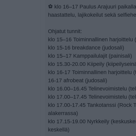
⚽ klo 16–17 Paulus Arajuuri paikall
haastattelu, lajikokeilut sekä selfiehe
Ohjatut tunnit:
klo 15–16 Toiminnallinen harjoittelu 
klo 15-16 breakdance (judosali)
klo 15–17 Kamppailulajit (painisali)
klo 15.30-20.00 Kiipeily (kiipeilysein
klo 16-17 Toiminnallinen harjoittelu 
16-17 afrobeat (judosali)
klo 16.00–16.45 Telinevoimistelu (tel
klo 17.00–17.45 Telinevoimistelu (tel
klo 17.00-17.45 Tankotanssi (Rock Th
alakerrassa)
klo 17.15-19.00 Nyrkkeily (keskusken
keskellä)