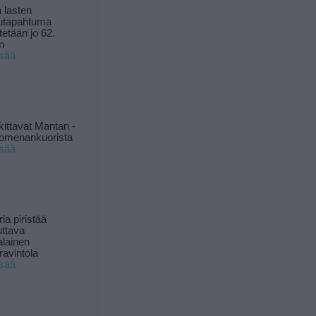
 lasten
utapahtuma
tetään jo 62.
n
isää
kittavat Mantan -
 omenankuorista
isää
ia piristää
uttava
alainen
ravintola
isää