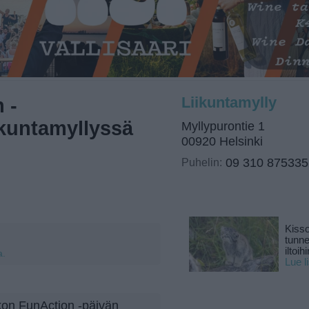
 -
Liikuntamylly
ikuntamyllyssä
Myllypurontie 1
00920 Helsinki
Puhelin:
09 310 875335
Kisso
tunn
iltoihi
a.
Lue l
ikon FunAction -päivän