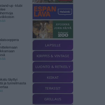
stand-up -klubi
elee
uhermoja
viikkoisin
isää
alaisooppera
ä
LAPSILLE
ittelemaan
ikkamaan
ssä
KIRPPIS & VINTAGE
isää
LUONTO & RETKEILY
KEIKAT
katu täyttyi
stä ja tunnelmasta
kertaa
TERASSIT
ää
GRILLAUS