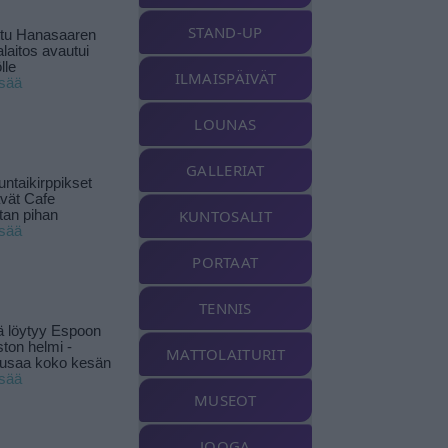
STAND-UP
ttu Hanasaaren
laitos avautui
lle
ILMAISPÄIVÄT
isää
LOUNAS
GALLERIAT
ntaikirppikset
ävät Cafe
KUNTOSALIT
tan pihan
isää
PORTAAT
TENNIS
ä löytyy Espoon
ston helmi -
MATTOLAITURIT
musaa koko kesän
isää
MUSEOT
JOOGA