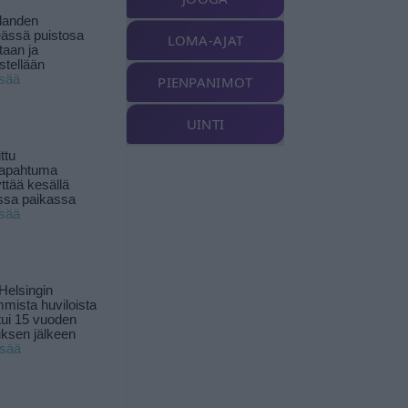
landen
ässä puistosa
LOMA-AJAT
taan ja
istellään
isää
PIENPANIMOT
UINTI
ttu
tapahtuma
yttää kesällä
ssa paikassa
isää
Helsingin
mista huviloista
ui 15 vuoden
ksen jälkeen
isää