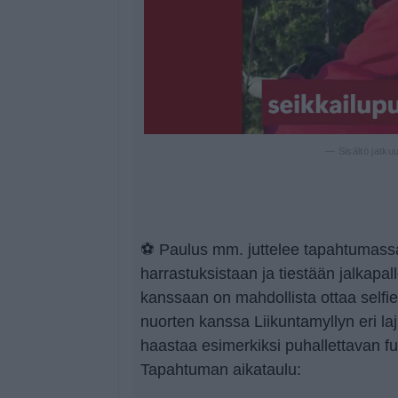
— Sisältö jatku
⚽️ Paulus mm. juttelee tapahtumas
harrastuksistaan ja tiestään jalkapal
kanssaan on mahdollista ottaa selfiei
nuorten kanssa Liikuntamyllyn eri laj
haastaa esimerkiksi puhallettavan fut
Tapahtuman aikataulu: