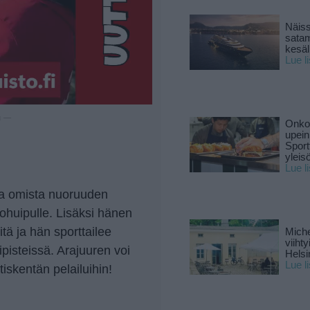
Näiss
sata
kesäll
Lue l
u —
Onko 
upein
Sport
yleis
Lue l
sa omista nuoruuden
lohuipulle. Lisäksi hänen
tä ja hän sporttailee
Miche
viiht
ipisteissä. Arajuuren voi
Helsi
Lue l
iskentän pelailuihin!