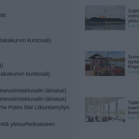
a
Sulje
tki
voima
yleisö
Lue l
(takakurvin kuntosali)
Sunnu
täytt
ä)
Rega
Lue l
(takakurvin kuntosali)
inevoimistelusalin lähialue)
inevoimistelusalin lähialue)
Täält
e Polen tilat Liikuntamyllyn
saari
live
Lue l
ttä yleisurheilualueen