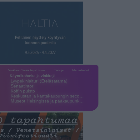
Vinkkaa / lisää tapahtuma
Tietoja
Mediatiedot
Käyntikohteita ja vinkkejä
Lyypekinlaituri (Eteläsatama)
Senaatintori
Koffin puisto
Keskustan ja kantakaupungin seco…
Museot Helsingissä ja pääkaupunk…