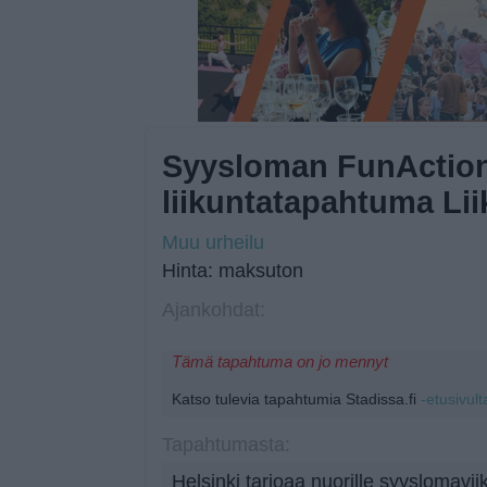
Syysloman FunAction
liikuntatapahtuma Li
Muu urheilu
Hinta: maksuton
Ajankohdat:
Tämä tapahtuma on jo mennyt
Katso tulevia tapahtumia Stadissa.fi
-etusivult
Tapahtumasta:
Helsinki tarjoaa nuorille syyslomavi