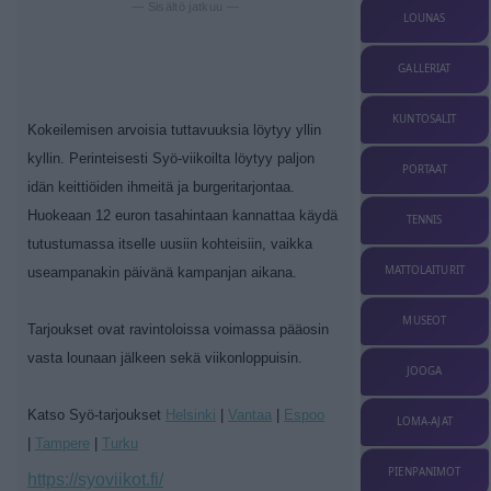
— Sisältö jatkuu —
LOUNAS
GALLERIAT
KUNTOSALIT
Kokeilemisen arvoisia tuttavuuksia löytyy yllin
kyllin. Perinteisesti Syö-viikoilta löytyy paljon
PORTAAT
idän keittiöiden ihmeitä ja burgeritarjontaa.
Huokeaan 12 euron tasahintaan kannattaa käydä
TENNIS
tutustumassa itselle uusiin kohteisiin, vaikka
MATTOLAITURIT
useampanakin päivänä kampanjan aikana.
MUSEOT
Tarjoukset ovat ravintoloissa voimassa pääosin
vasta lounaan jälkeen sekä viikonloppuisin.
JOOGA
Katso Syö-tarjoukset
Helsinki
|
Vantaa
|
Espoo
LOMA-AJAT
|
Tampere
|
Turku
PIENPANIMOT
https://syoviikot.fi/