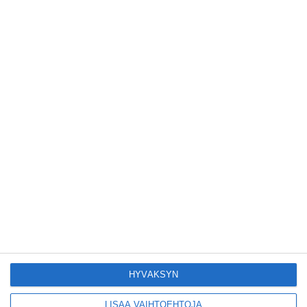
Pitbull sai lisäkonsertin
Helsinkiin I'm Back -
kiertueelleen
Lue lisää
Yleisölle avattu 112-
vuotiaan laivan sauna
antaa pehmeät löylyt
Lue lisää
Tämän leipomo-
kahvilan
karjalanpiirakoilla on
EU-sertifikaatti
HYVÄKSYN
Lue lisää
LISÄÄ VAIHTOEHTOJA