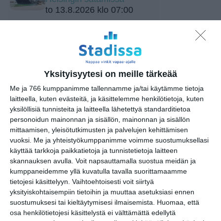
to 13.8.2026 klo 07:00
Wine Tasting Vallisaaressa
🍷
pe 14.8.2026 klo 17:00
Yksityisyytesi on meille tärkeää
Katrinebergin eläinpäivät
Me ja 766 kumppanimme tallennamme ja/tai käytämme tietoja
la 15.8.2026 klo 10:00
laitteella, kuten evästeitä, ja käsittelemme henkilötietoja, kuten
yksilöllisiä tunnisteita ja laitteella lähetettyä standarditietoa
personoidun mainonnan ja sisällön, mainonnan ja sisällön
Lapinlahden Lähteen
mittaamisen, yleisötutkimusten ja palvelujen kehittämisen
puistokirppikset kesällä
vuoksi.
Me ja yhteistyökumppanimme voimme suostumuksellasi
2026
käyttää tarkkoja paikkatietoja ja tunnistetietoja laitteen
su 16.8.2026 klo 11:00
skannauksen avulla. Voit napsauttamalla suostua meidän ja
kumppaneidemme yllä kuvatulla tavalla suorittamaamme
Rivitanssin ilmainen kokeilukerta ja
tietojesi käsittelyyn. Vaihtoehtoisesti voit siirtyä
alkeiskurssi
yksityiskohtaisempiin tietoihin ja muuttaa asetuksiasi ennen
ma 17.8.2026 klo 18:00
suostumuksesi tai kieltäytymisesi ilmaisemista.
Huomaa, että
osa henkilötietojesi käsittelystä ei välttämättä edellytä