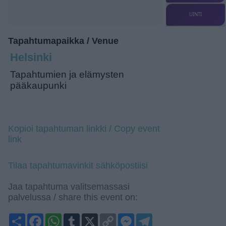
UINTI
Tapahtumapaikka / Venue
Helsinki
Tapahtumien ja elämysten
pääkaupunki
Kopioi tapahtuman linkki / Copy event
link
Tilaa tapahtumavinkit sähköpostiisi
Jaa tapahtuma valitsemassasi
palvelussa / share this event on:
Share
Facebook
WhatsApp
Tumblr
X
Copy
Messenger
Telegram
Link