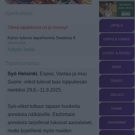
Ajankohdat:
LAPSILLE
Tämä tapahtuma on jo mennyt
Katso tulevia tapahtumia Stadissa.fi
-
KIRPPIS & VINTAGE
etusivulta.
Näytä lisää
LUONTO & RETKEILY
Tapahtumasta:
KEIKAT
Syö Helsinki
, Espoo, Vantaa ja muu
TERASSIT
Suomi -viikot tulevat taas loppukesän
merkiksi 29.8.–11.9.2025.
GRILLAUS
Syö-viikot tuttuun tapaan huokeita
SAUNAT
annoksia nälkäisille. Etuhintaisi
annoksia tarjoilevat lukuisat aasialaiset,
UIMARANNAT
mutta tyypilliesti myös muiden