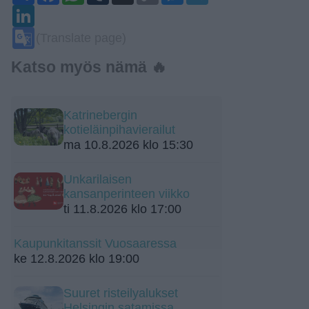
LinkedIn
Google
(Translate page)
Translate
Katso myös nämä 🔥
Katrinebergin
kotieläinpihavierailut
ma 10.8.2026 klo 15:30
Unkarilaisen
kansanperinteen viikko
ti 11.8.2026 klo 17:00
Kaupunkitanssit Vuosaaressa
ke 12.8.2026 klo 19:00
Suuret risteilyalukset
Helsingin satamissa