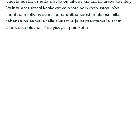
Skatan kotieläinpihavierailut
suostumustasi, mutta sinulla on oikeus kieltää tällainen käsittely.
ti 18.8.2026 klo 15:30
Valinta-asetuksesi koskevat vain tätä verkkosivustoa. Voit
muuttaa mieltymyksiäsi tai peruuttaa suostumuksesi milloin
tahansa palaamalla tälle sivustolle ja napsauttamalla sivun
Kaupunkitanssit Malmilla
alaosassa olevaa "Yksityisyys" -painiketta.
ke 19.8.2026 klo 16:00
Taiteiden yö
to 20.8.2026 klo 17:00
Elokuussa nautitaan
tunnelmallisista
elokuvista ulkona
Lue lisää