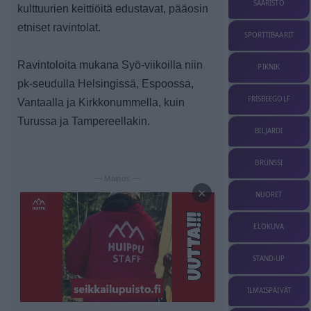
SAARISTO
kulttuurien keittiöitä edustavat, pääosin
etniset ravintolat.
SPORTTIBAARIT
Ravintoloita mukana Syö-viikoilla niin
PIKNIK
pk-seudulla Helsingissä, Espoossa,
FRISBEEGOLF
Vantaalla ja Kirkkonummella, kuin
Turussa ja Tampereellakin.
BILJARDI
BRUNSSI
— Mainos —
×
NUORET
ELOKUVA
STAND-UP
ILMAISPÄIVÄT