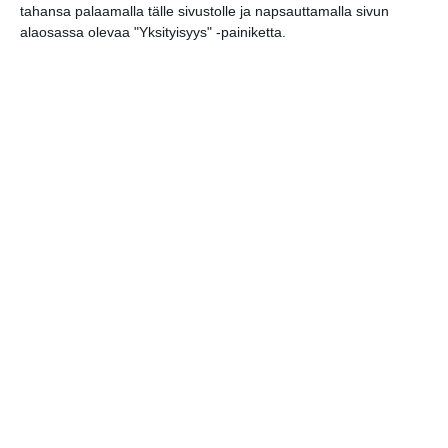
ke 12.8.2026 klo 19:30
tahansa palaamalla tälle sivustolle ja napsauttamalla sivun
alaosassa olevaa "Yksityisyys" -painiketta.
Elokuussa nautitaan
tunnelmallisista
elokuvista ulkona
Lue lisää
Bassot jyrisevät Koffin
puistossa Taiteiden
yönä
Lue lisää