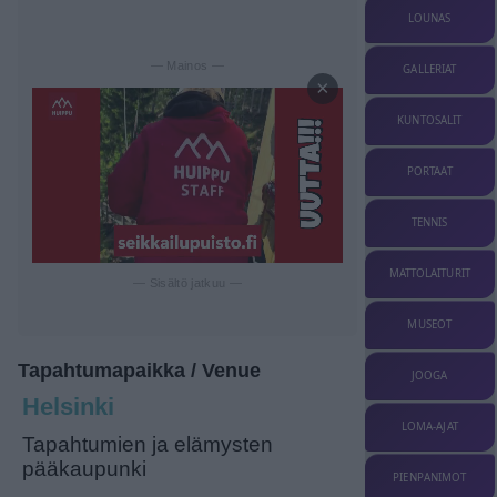
LOUNAS
— Mainos —
GALLERIAT
×
KUNTOSALIT
PORTAAT
TENNIS
MATTOLAITURIT
— Sisältö jatkuu —
MUSEOT
Tapahtumapaikka / Venue
JOOGA
Helsinki
LOMA-AJAT
Tapahtumien ja elämysten
pääkaupunki
PIENPANIMOT