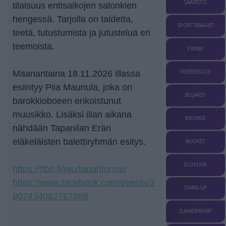
SAARISTO
tilaisuus entisaikojen salonkien
hengessä. Tarjolla on taidetta,
SPORTTIBAARIT
teetä, tutustumista ja jutustelua eri
teemoista.
PIKNIK
Maanantaina 18.11.2026 illassa
FRISBEEGOLF
esiintyy Piia Maunula, joka on
BILJARDI
barokkioboeen erikoistunut
muusikko. Lisäksi illan aikana
BRUNSSI
nähdään Tapanilan Erän
eläkeläisten balettiryhmän esitys.
NUORET
ELOKUVA
https://fibo.fi/piu/tapahtumat/
https://www.facebook.com/events/2
STAND-UP
807434082767888
ILMAISPÄIVÄT