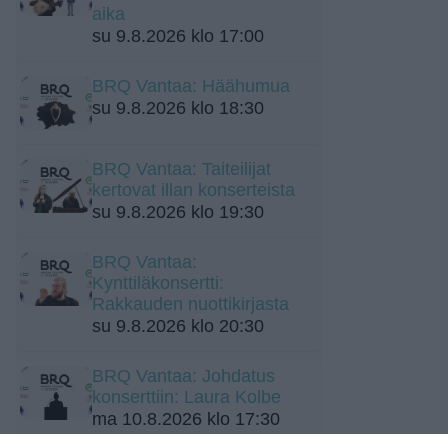
aika
su 9.8.2026 klo 17:00
BRQ Vantaa: Häähumua
su 9.8.2026 klo 18:30
BRQ Vantaa: Taiteilijat
kertovat illan konserteista
su 9.8.2026 klo 19:30
BRQ Vantaa:
Kynttiläkonsertti:
Rakkauden nuottikirjasta
su 9.8.2026 klo 20:30
BRQ Vantaa: Johdatus
konserttiin: Laura Kolbe
ma 10.8.2026 klo 17:30