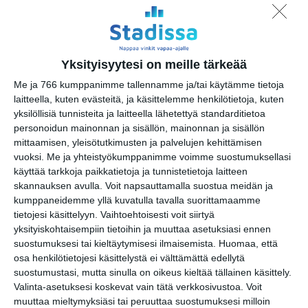
BRQ Vantaa:
Nokkahuiluguru
ti 11.8.2026 klo 12:00
Yksityisyytesi on meille tärkeää
BRQ Vantaa: Johdatus
Me ja 766 kumppanimme tallennamme ja/tai käytämme tietoja
konserttiin: Anssi Mattila
laitteella, kuten evästeitä, ja käsittelemme henkilötietoja, kuten
ti 11.8.2026 klo 17:30
yksilöllisiä tunnisteita ja laitteella lähetettyä standarditietoa
personoidun mainonnan ja sisällön, mainonnan ja sisällön
BRQ Vantaa: Alla Guerra
mittaamisen, yleisötutkimusten ja palvelujen kehittämisen
d'Amor
vuoksi.
Me ja yhteistyökumppanimme voimme suostumuksellasi
ti 11.8.2026 klo 18:30
käyttää tarkkoja paikkatietoja ja tunnistetietoja laitteen
skannauksen avulla. Voit napsauttamalla suostua meidän ja
kumppaneidemme yllä kuvatulla tavalla suorittamaamme
BRQ Vantaa: Vantaan
tietojesi käsittelyyn. Vaihtoehtoisesti voit siirtyä
musiikkiopiston nuoret
yksityiskohtaisempiin tietoihin ja muuttaa asetuksiasi ennen
taiturit
suostumuksesi tai kieltäytymisesi ilmaisemista.
Huomaa, että
ke 12.8.2026 klo 18:30
osa henkilötietojesi käsittelystä ei välttämättä edellytä
suostumustasi, mutta sinulla on oikeus kieltää tällainen käsittely.
BRQ Vantaa: Viiden hengen
Valinta-asetuksesi koskevat vain tätä verkkosivustoa. Voit
trio
muuttaa mieltymyksiäsi tai peruuttaa suostumuksesi milloin