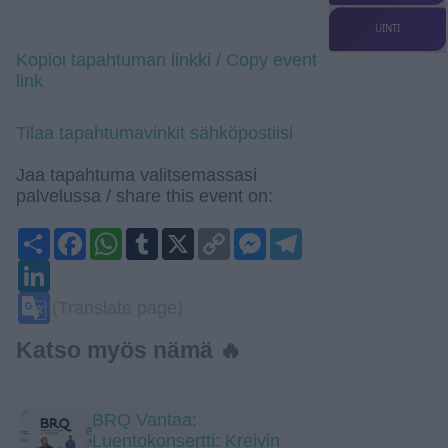
UINTI
Kopioi tapahtuman linkki / Copy event
link
Tilaa tapahtumavinkit sähköpostiisi
Jaa tapahtuma valitsemassasi
palvelussa / share this event on:
Share
Facebook
WhatsApp
Tumblr
X
Copy
Messenger
Telegram
Link
LinkedIn
Google
(Translate page)
Translate
Katso myös nämä 🔥
BRQ Vantaa:
Luentokonsertti: Kreivin